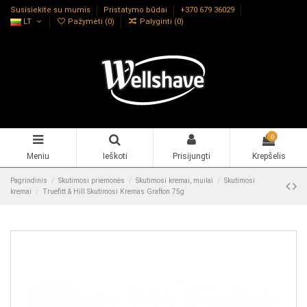
Susisiekite su mumis
Pristatymo būdai
+370 679 36029
LT
Pažymėti (
0
)
Palyginti (
0
)
0
Meniu
Ieškoti
Prisijungti
Krepšelis
Pagrindinis
Skutimosi priemonės
Skutimosi kremai, muilai
Skutimosi
kremai
Truefitt & Hill Skutimosi Kremas Grafton 75g