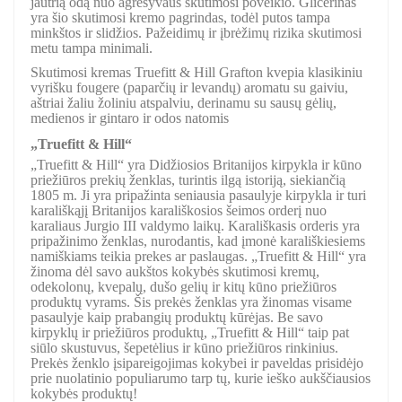
jautrią odą nuo agresyvaus skutimosi poveikio. Glicerinas
yra šio skutimosi kremo pagrindas, todėl putos tampa
minkštos ir slidžios. Pažeidimų ir įbrėžimų rizika skutimosi
metu tampa minimali.
Skutimosi kremas Truefitt & Hill Grafton kvepia klasikiniu
vyrišku fougere (paparčių ir levandų) aromatu su gaiviu,
aštriai žaliu žoliniu atspalviu, derinamu su sausų gėlių,
medienos ir gintaro ir odos natomis
„Truefitt & Hill“
„Truefitt & Hill“ yra Didžiosios Britanijos kirpykla ir kūno
priežiūros prekių ženklas, turintis ilgą istoriją, siekiančią
1805 m. Ji yra pripažinta seniausia pasaulyje kirpykla ir turi
karališkąjį Britanijos karališkosios šeimos orderį nuo
karaliaus Jurgio III valdymo laikų. Karališkasis orderis yra
pripažinimo ženklas, nurodantis, kad įmonė karališkiesiems
namiškiams teikia prekes ar paslaugas. „Truefitt & Hill“ yra
žinoma dėl savo aukštos kokybės skutimosi kremų,
odekolonų, kvepalų, dušo gelių ir kitų kūno priežiūros
produktų vyrams. Šis prekės ženklas yra žinomas visame
pasaulyje kaip prabangių produktų kūrėjas. Be savo
kirpyklų ir priežiūros produktų, „Truefitt & Hill“ taip pat
siūlo skustuvus, šepetėlius ir kūno priežiūros rinkinius.
Prekės ženklo įsipareigojimas kokybei ir paveldas prisidėjo
prie nuolatinio populiarumo tarp tų, kurie ieško aukščiausios
kokybės produktų!