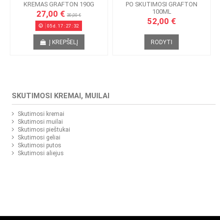
KREMAS GRAFTON 190G
PO SKUTIMOSI GRAFTON
100ML
27,00 €
30,00 €
52,00 €
05
d.
17
:
27
:
31
Į KREPŠELĮ
RODYTI
SKUTIMOSI KREMAI, MUILAI
Skutimosi kremai
Skutimosi muilai
Skutimosi pieštukai
Skutimosi geliai
Skutimosi putos
Skutimosi aliejus