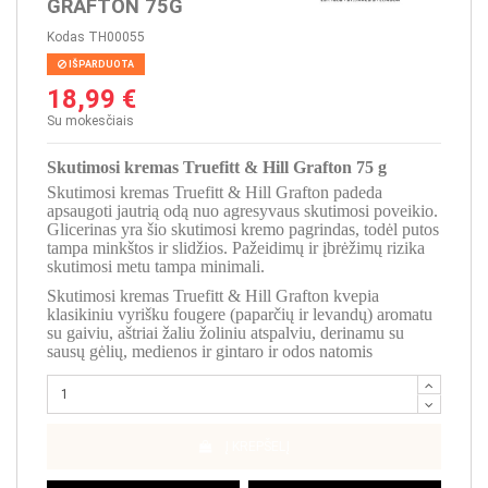
GRAFTON 75G
Kodas
TH00055
IŠPARDUOTA
18,99 €
Su mokesčiais
Skutimosi kremas Truefitt & Hill Grafton 75 g
Skutimosi kremas Truefitt & Hill Grafton padeda
apsaugoti jautrią odą nuo agresyvaus skutimosi poveikio.
Glicerinas yra šio skutimosi kremo pagrindas, todėl putos
tampa minkštos ir slidžios. Pažeidimų ir įbrėžimų rizika
skutimosi metu tampa minimali.
Skutimosi kremas Truefitt & Hill Grafton kvepia
klasikiniu vyrišku fougere (paparčių ir levandų) aromatu
su gaiviu, aštriai žaliu žoliniu atspalviu, derinamu su
sausų gėlių, medienos ir gintaro ir odos natomis
Į KREPŠELĮ