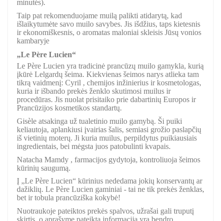
minutės).
Taip pat rekomenduojame muilą palikti atidarytą, kad
išlaikytumėte savo muilo savybes. Jis išdžius, taps kietesnis
ir ekonomiškesnis, o aromatas maloniai skleisis Jūsų vonios
kambaryje
„Le Père Lucien“
Le Père Lucien yra tradicinė prancūzų muilo gamykla, kurią
įkūrė Lelgardų šeima. Kiekvienas šeimos narys atlieka tam
tikrą vaidmenį: Cyril , chemijos inžinierius ir kosmetologas,
kuria ir išbando prekės ženklo skutimosi muilus ir
procedūras. Jis nuolat prisitaiko prie dabartinių Europos ir
Prancūzijos kosmetikos standartų.
Gisèle atsakinga už tualetinio muilo gamybą. Ši puiki
keliautoja, aplankiusi įvairias šalis, semiasi grožio paslapčių
iš vietinių moterų. Ji kuria muilus, perpildytus puikiausiais
ingredientais, bei mėgsta juos patobulinti kvapais.
Natacha Mamdy , farmacijos gydytoja, kontroliuoja šeimos
kūrinių saugumą.
Į „Le Père Lucien“ kūrinius nededama jokių konservantų ar
dažiklių. Le Père Lucien gaminiai - tai ne tik prekės ženklas,
bet ir tobula prancūziška kokybė!
Nuotraukoje pateiktos prekės spalvos, užrašai gali truputį
skirtis, o aprašyme pateikta informacija yra bendro