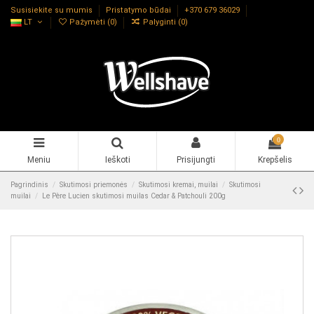
Susisiekite su mumis
Pristatymo būdai
+370 679 36029
LT
Pažymėti (
0
)
Palyginti (
0
)
0
Meniu
Ieškoti
Prisijungti
Krepšelis
Pagrindinis
Skutimosi priemonės
Skutimosi kremai, muilai
Skutimosi
muilai
Le Père Lucien skutimosi muilas Cedar & Patchouli 200g