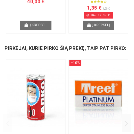
40,00 €
1,35 €
1,50 €
06
d.
07
:
35
:
10
Į KREPŠELĮ
Į KREPŠELĮ
PIRKĖJAI, KURIE PIRKO ŠIĄ PREKĘ, TAIP PAT PIRKO:
−10%