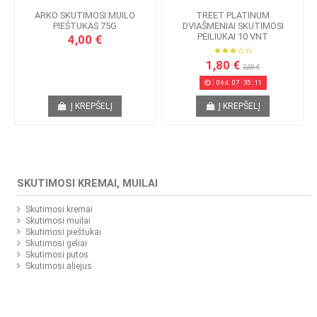
ARKO SKUTIMOSI MUILO
TREET PLATINUM
PIEŠTUKAS 75G
DVIAŠMENIAI SKUTIMOSI
PEILIUKAI 10 VNT
4,00 €
1,80 €
2,00 €
06
d.
07
:
35
:
10
Į KREPŠELĮ
Į KREPŠELĮ
SKUTIMOSI KREMAI, MUILAI
Skutimosi kremai
Skutimosi muilai
Skutimosi pieštukai
Skutimosi geliai
Skutimosi putos
Skutimosi aliejus