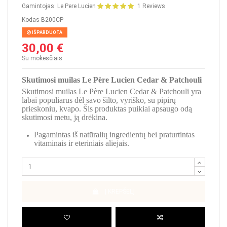
Gamintojas:
Le Pere Lucien
1 Reviews
Kodas
B200CP
IŠPARDUOTA
30,00 €
Su mokesčiais
Skutimosi muilas Le Père Lucien Cedar & Patchouli
Skutimosi muilas Le Père Lucien Cedar & Patchouli yra
labai populiarus dėl savo šilto, vyriško, su pipirų
prieskoniu, kvapo. Šis produktas puikiai apsaugo odą
skutimosi metu, ją drėkina.
Pagamintas iš natūralių ingredientų bei praturtintas
vitaminais ir eteriniais aliejais.
Į KREPŠELĮ