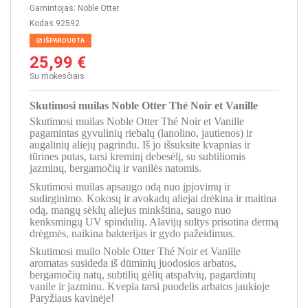
Gamintojas:
Noble Otter
Kodas
92592
IŠPARDUOTA
25,99 €
Su mokesčiais
Skutimosi muilas Noble Otter Thé Noir et Vanille
Skutimosi muilas Noble Otter Thé Noir et Vanille
pagamintas gyvulinių riebalų (lanolino, jautienos) ir
augalinių aliejų pagrindu. Iš jo išsuksite kvapnias ir
tūrines putas, tarsi kreminį debesėlį, su subtiliomis
jazminų, bergamočių ir vanilės natomis.
Skutimosi muilas apsaugo odą nuo įpjovimų ir
sudirginimo. Kokosų ir avokadų aliejai drėkina ir maitina
odą, mangų sėklų aliejus minkština, saugo nuo
kenksmingų UV spindulių. Alavijų sultys prisotina dermą
drėgmės, naikina bakterijas ir gydo pažeidimus.
Skutimosi muilo Noble Otter Thé Noir et Vanille
aromatas susideda iš dūminių juodosios arbatos,
bergamočių natų, subtilių gėlių atspalvių, pagardintų
vanile ir jazminu. Kvepia tarsi puodelis arbatos jaukioje
Paryžiaus kavinėje!