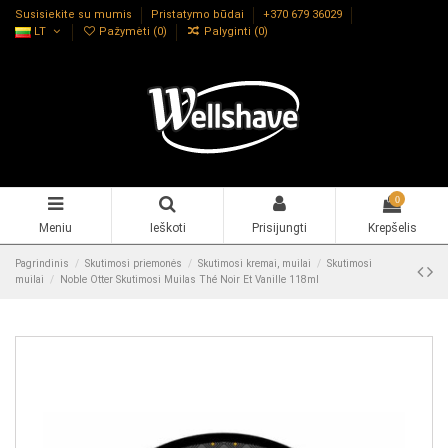
Susisiekite su mumis
Pristatymo būdai
+370 679 36029
LT
Pažymėti (
0
)
Palyginti (
0
)
0
Meniu
Ieškoti
Prisijungti
Krepšelis
Pagrindinis
Skutimosi priemonės
Skutimosi kremai, muilai
Skutimosi
muilai
Noble Otter Skutimosi Muilas Thé Noir Et Vanille 118ml