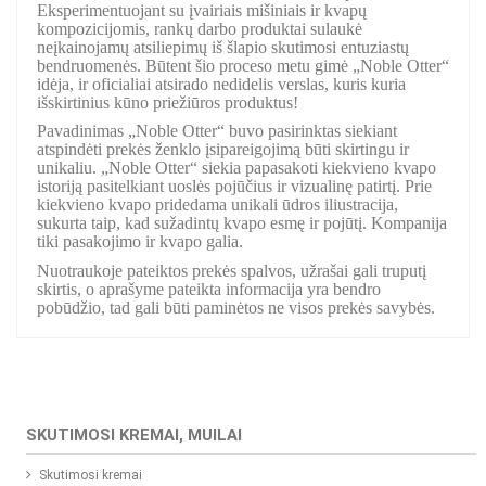
Eksperimentuojant su įvairiais mišiniais ir kvapų
kompozicijomis, rankų darbo produktai sulaukė
neįkainojamų atsiliepimų iš šlapio skutimosi entuziastų
bendruomenės. Būtent šio proceso metu gimė „Noble Otter“
idėja, ir oficialiai atsirado nedidelis verslas, kuris kuria
išskirtinius kūno priežiūros produktus!
Pavadinimas „Noble Otter“ buvo pasirinktas siekiant
atspindėti prekės ženklo įsipareigojimą būti skirtingu ir
unikaliu. „Noble Otter“ siekia papasakoti kiekvieno kvapo
istoriją pasitelkiant uoslės pojūčius ir vizualinę patirtį. Prie
kiekvieno kvapo pridedama unikali ūdros iliustracija,
sukurta taip, kad sužadintų kvapo esmę ir pojūtį. Kompanija
tiki pasakojimo ir kvapo galia.
Nuotraukoje pateiktos prekės spalvos, užrašai gali truputį
skirtis, o aprašyme pateikta informacija yra bendro
pobūdžio, tad gali būti paminėtos ne visos prekės savybės.
SKUTIMOSI KREMAI, MUILAI
Skutimosi kremai