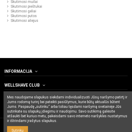
Skutimosi muilai
Skutimosi pieštukai
Skutimosi geliai
Skutimosi putos
Skutimosi aliejus
INFORMACIJA
WELLSHAVE CLUB
Mes naudojame slapukus siekdami individualizuoti Jūsų naršymo patirtį ir
SUSISIEKITE SU MUMIS
Jums rodomą turinį bei pateikti pasiūlymus, kurie būtų aktualūs būtent
Jums. Paspaudę „sutinku“ arba toliau tęsdami naršymą svetainėje Jūs
sutinkate su slapukų įdiegimu ir naudojimu. Savo sutikimą galėsite
atšaukti bet kuriuo metu, pakeisdami savo interneto naršyklės nustatymus
ir ištrindami įrašytus slapukus.
Sutinku