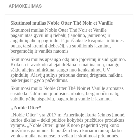
APMOKĖJIMAS
Skutimosi muilas Noble Otter Thé Noir et Vanille
Skutimosi muilas Noble Otter Thé Noir et Vanille
pagamintas gyvulinių riebalų (lanolino, jautienos) ir
augalinių aliejų pagrindu. Iš jo išsuksite kvapnias ir tūrines
putas, tarsi kreminį debesėlį, su subtiliomis jazminų,
bergamočių ir vanilės natomis.
Skutimosi muilas apsaugo odą nuo įpjovimų ir sudirginimo.
Kokosų ir avokadų aliejai drėkina ir maitina odą, mangų
sėklų aliejus minkština, saugo nuo kenksmingų UV
spindulių. Alavijų sultys prisotina dermą drėgmės, naikina
bakterijas ir gydo pažeidimus.
Skutimosi muilo Noble Otter Thé Noir et Vanille aromatas
susideda iš dūminių juodosios arbatos, bergamočių natų,
subtilių gėlių atspalvių, pagardintų vanile ir jazminu.
„ Noble Otter“
„Noble Otter“ yra 2017 m. Amerikoje įkurta šeimos įmonė,
kurios tikslas – tiekti puikios kokybės priežiūros produktus
vyrams. „Noble Otter“ gimė iš noro pagerinti vyrų kūno
priežiūros gaminius. Iš pradžių buvo kuriami rankų darbo
vonios muilai namuose, o vėliau ir skutimosi priemonės.