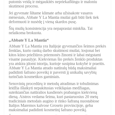
putomis veidą ir mėgaukitės nepriekaištingu ir maloniu
skutimosi procesu.
Jei gyvenate šiltame klimate arba užsisakote vasaros
mėnesiais, Abbate Y La Mantia muilai gali būti šiek tiek
deformuoti ir nusėdę į vieną skardos pusę.
Šių muilų konsistencija yra nepaprastai minkšta. Tai
nelaikoma brokuota.
„Abbate Y La Mantia“
Abbate Y La Mantia yra Italijoje gyvenančios šeimos prekės
ženklas, kurio rankų darbo skutimosi muilai, losjonai bei
kitos kūno priežiūros priemonės žinomi ir labai mėgstami
visame pasaulyje. Kiekvienas šio prekės ženklo produktas
yra atskira įdomi istorija, kurioje susipina kokybė ir praeitis.
Abbate Y La Mantia atrado natūralų būdą maksimaliai
padidinti šafrano poveikį ir paversti jį unikalių savybių
turinčiais kosmetikos gaminiais.
Senovinių procedūrų ir metodų atradimas ir tobulinimas
leidžia išlaikyti nepakitusias veikliąsias medžiagas,
suteikiančias natūralios kasdienės prabangos kiekvieną
dieną. Aistros vedama šeima, kuri pastaruosius 20 metų
tradiciniais metodais augino ir rinko šafraną nuostabiose
Italijos Maremos kalvose Groseto provincijoje, geba
maksimaliai padidinti kosmetinį šafrano poveikį.