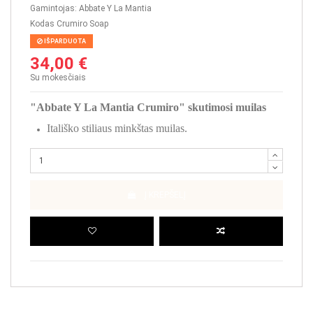
Gamintojas:
Abbate Y La Mantia
Kodas
Crumiro Soap
IŠPARDUOTA
34,00 €
Su mokesčiais
"Abbate Y La Mantia Crumiro" skutimosi muilas
Itališko stiliaus minkštas muilas.
Į KREPŠELĮ