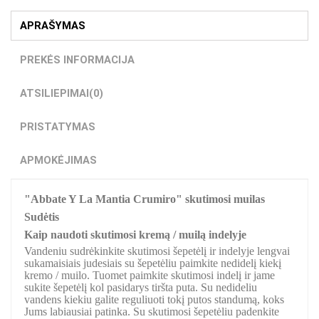
APRAŠYMAS
PREKĖS INFORMACIJA
ATSILIEPIMAI
(0)
PRISTATYMAS
APMOKĖJIMAS
"Abbate Y La Mantia Crumiro" skutimosi muilas
Sudėtis
Kaip naudoti skutimosi kremą / muilą indelyje
Vandeniu sudrėkinkite skutimosi šepetėlį ir indelyje lengvai
sukamaisiais judesiais su šepetėliu paimkite nedidelį kiekį
kremo / muilo. Tuomet paimkite skutimosi indelį ir jame
sukite šepetėlį kol pasidarys tiršta puta. Su nedideliu
vandens kiekiu galite reguliuoti tokį putos standumą, koks
Jums labiausiai patinka. Su skutimosi šepetėliu padenkite