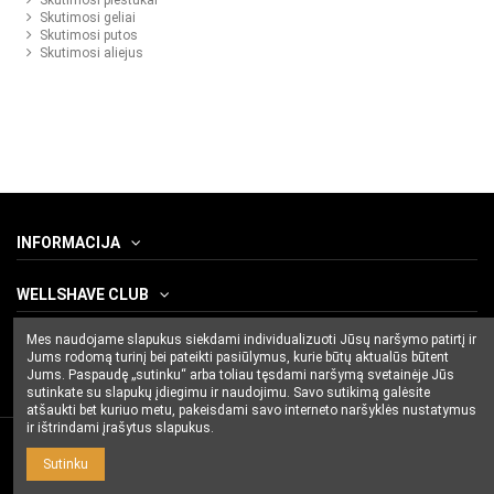
Skutimosi pieštukai
Skutimosi geliai
Skutimosi putos
Skutimosi aliejus
INFORMACIJA
WELLSHAVE CLUB
Mes naudojame slapukus siekdami individualizuoti Jūsų naršymo patirtį ir
SUSISIEKITE SU MUMIS
Jums rodomą turinį bei pateikti pasiūlymus, kurie būtų aktualūs būtent
Jums. Paspaudę „sutinku“ arba toliau tęsdami naršymą svetainėje Jūs
sutinkate su slapukų įdiegimu ir naudojimu. Savo sutikimą galėsite
atšaukti bet kuriuo metu, pakeisdami savo interneto naršyklės nustatymus
ir ištrindami įrašytus slapukus.
Sutinku