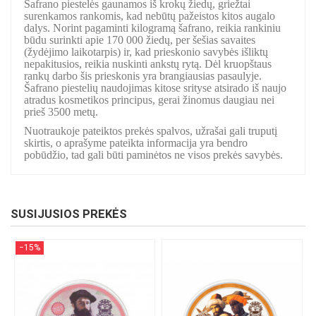
Šafrano piestelės gaunamos iš krokų žiedų, griežtai
surenkamos rankomis, kad nebūtų pažeistos kitos augalo
dalys. Norint pagaminti kilogramą šafrano, reikia rankiniu
būdu surinkti apie 170 000 žiedų, per šešias savaites
(žydėjimo laikotarpis) ir, kad prieskonio savybės išliktų
nepakitusios, reikia nuskinti ankstų rytą. Dėl kruopštaus
rankų darbo šis prieskonis yra brangiausias pasaulyje.
Šafrano piestelių naudojimas kitose srityse atsirado iš naujo
atradus kosmetikos principus, gerai žinomus daugiau nei
prieš 3500 metų.
Nuotraukoje pateiktos prekės spalvos, užrašai gali truputį
skirtis, o aprašyme pateikta informacija yra bendro
pobūdžio, tad gali būti paminėtos ne visos prekės savybės.
SUSIJUSIOS PREKĖS
−15%