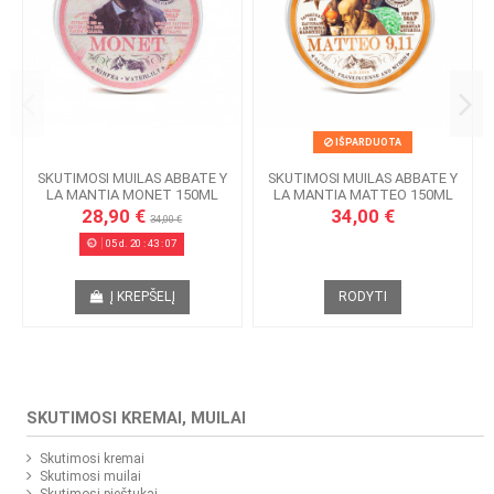
IŠPARDUOTA
SKUTIMOSI MUILAS ABBATE Y
SKUTIMOSI MUILAS ABBATE Y
LA MANTIA MONET 150ML
LA MANTIA MATTEO 150ML
28,90 €
34,00 €
34,00 €
05
d.
20
:
43
:
07
Į KREPŠELĮ
RODYTI
SKUTIMOSI KREMAI, MUILAI
Skutimosi kremai
Skutimosi muilai