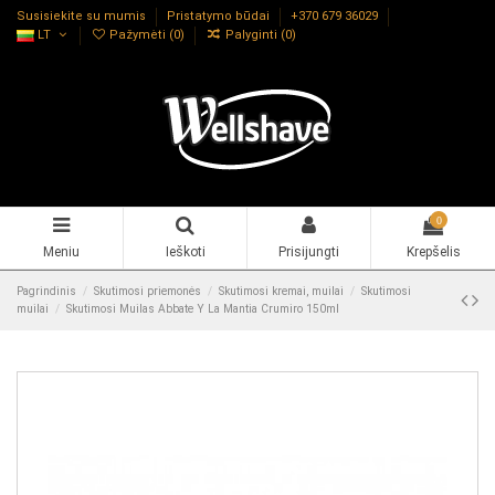
Susisiekite su mumis
Pristatymo būdai
+370 679 36029
LT
Pažymėti (
0
)
Palyginti (
0
)
0
Meniu
Ieškoti
Prisijungti
Krepšelis
Pagrindinis
Skutimosi priemonės
Skutimosi kremai, muilai
Skutimosi
muilai
Skutimosi Muilas Abbate Y La Mantia Crumiro 150ml