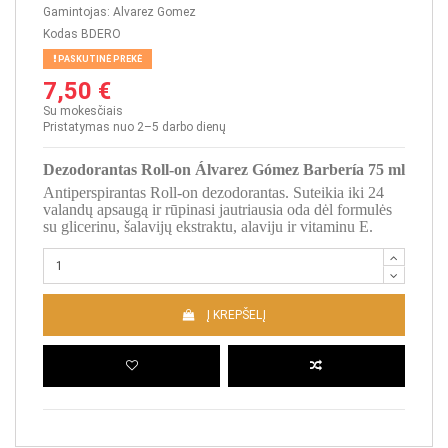
Gamintojas:
Alvarez Gomez
Kodas
BDERO
PASKUTINĖ PREKĖ
7,50 €
Su mokesčiais
Pristatymas nuo 2–5 darbo dienų
Dezodorantas Roll-on Álvarez Gómez Barbería 75 ml
Antiperspirantas Roll-on dezodorantas. Suteikia iki 24
valandų apsaugą ir rūpinasi jautriausia oda dėl formulės
su glicerinu, šalavijų ekstraktu, alaviju ir vitaminu E.
Į KREPŠELĮ