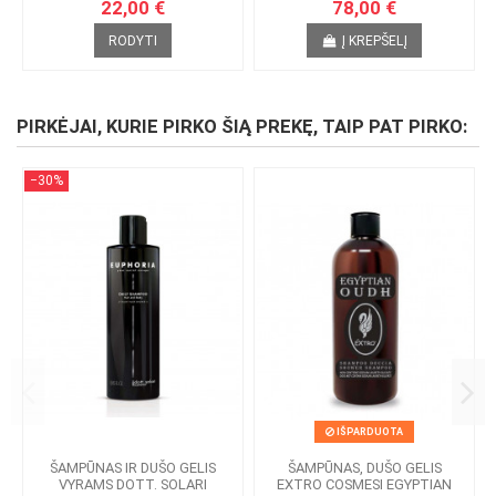
22,00 €
78,00 €
RODYTI
Į KREPŠELĮ
PIRKĖJAI, KURIE PIRKO ŠIĄ PREKĘ, TAIP PAT PIRKO:
−30%
IŠPARDUOTA
ŠAMPŪNAS IR DUŠO GELIS
ŠAMPŪNAS, DUŠO GELIS
VYRAMS DOTT. SOLARI
EXTRO COSMESI EGYPTIAN