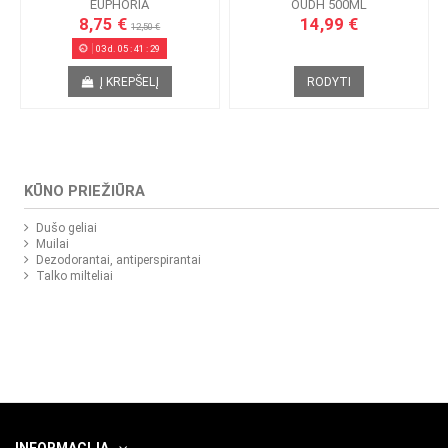
EUPHORIA
OUDH 500ML
8,75 €
14,99 €
12,50 €
03
d.
05
:
41
:
29
Į KREPŠELĮ
RODYTI
KŪNO PRIEŽIŪRA
Dušo geliai
Muilai
Dezodorantai, antiperspirantai
Talko milteliai