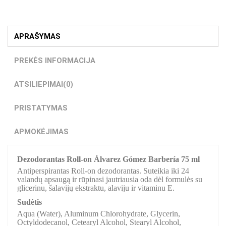
APRAŠYMAS
PREKĖS INFORMACIJA
ATSILIEPIMAI
(0)
PRISTATYMAS
APMOKĖJIMAS
Dezodorantas Roll-on Álvarez Gómez Barbería 75 ml
Antiperspirantas Roll-on dezodorantas. Suteikia iki 24
valandų apsaugą ir rūpinasi jautriausia oda dėl formulės su
glicerinu, šalavijų ekstraktu, alaviju ir vitaminu E.
Sudėtis
Aqua (Water), Aluminum Chlorohydrate, Glycerin,
Octyldodecanol, Cetearyl Alcohol, Stearyl Alcohol,