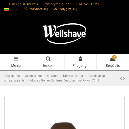
Susisiekite su mumis
Pristatymo būdai
+370 679 36029
LT
Pažymėti (
0
)
Palyginti (
0
)
0
Meniu
Ieškoti
Prisijungti
Krepšelis
Pagrindinis
Veidui, kūnui ir plaukams
Kūno priežiūra
Dezodorantai,
antiperspirantai
Álvarez Gómez Barbería Dezodorantas Roll-on 75ml