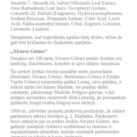
Steareth-7, Steareth-10, Salvia Officinalis Leaf Extract,
Aloe Barbadensis Leaf Juice, Tocopheryl Acetate,
Ceteareth-20, Parfum (Fragrance), Hydroxyacetophenone,
Sodium Benzoate, Potassium Sorbate, Citric Acid, Lactic
Acid, Alpha-isomethyl Ionone, Citral, Eugenol, Geraniol,
Limonene, Linalool.
Stengiamės, kad ingredientų sąrašas būtų tikslus, tačiau jis
gali būti keičiamas be išankstinio įspėjimo.
„Álvarez Gómez“
Daugiau nei 100 metų Álvarez Gómez prekės ženklas yra
tradicijų, išskirtinumo, kokybės ir savo stiliaus sinonimas.
Šio prekės ženklo istorija prasidėjo trims jaunuoliams
(Herminio Álvarez Gómez, Berlarmino Gómez ir Emilio
Vuelta Gómez) nusprendus palikti Leoną, savo gimtinę, ir
ieškoti darbo bei laimės Madride. Jie pradėjo dirbti
vaistinėje, įsikūrusioje Madrido Peligros gatvėje, o kai
įstaigos savininkas nusprendė išeiti į pensiją, jie pasinaudojo
galimybe žengti svarbų žingsnį savo ateityje.
1899 m., įsitvirtinę aromatų prekeivių profesijoje, jie atidarė
parduotovę adresu Sevilijos g. 2, Madridas. Parduotuvė
buvo atidaryta jau su prekės ženklu Alvarez Gómez. Jos
galinėje patalpoje vykdavo susibūrimai su malonia ir
nepakartojama atmosfera, kurioje susimaišė parfumerijos
aromatai su tabako ir kavos aromatais.