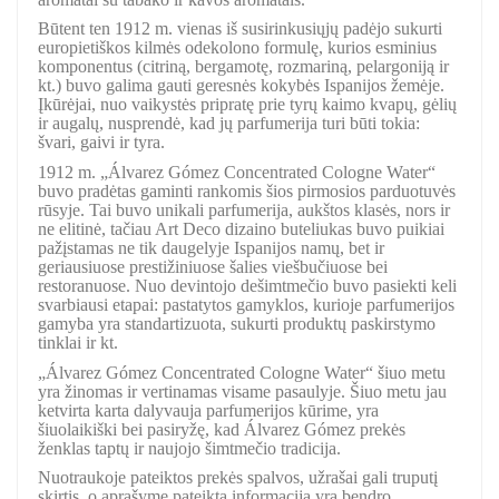
Būtent ten 1912 m. vienas iš susirinkusiųjų padėjo sukurti
europietiškos kilmės odekolono formulę, kurios esminius
komponentus (citriną, bergamotę, rozmariną, pelargoniją ir
kt.) buvo galima gauti geresnės kokybės Ispanijos žemėje.
Įkūrėjai, nuo vaikystės pripratę prie tyrų kaimo kvapų, gėlių
ir augalų, nusprendė, kad jų parfumerija turi būti tokia:
švari, gaivi ir tyra.
1912 m. „Álvarez Gómez Concentrated Cologne Water“
buvo pradėtas gaminti rankomis šios pirmosios parduotuvės
rūsyje. Tai buvo unikali parfumerija, aukštos klasės, nors ir
ne elitinė, tačiau Art Deco dizaino buteliukas buvo puikiai
pažįstamas ne tik daugelyje Ispanijos namų, bet ir
geriausiuose prestižiniuose šalies viešbučiuose bei
restoranuose. Nuo devintojo dešimtmečio buvo pasiekti keli
svarbiausi etapai: pastatytos gamyklos, kurioje parfumerijos
gamyba yra standartizuota, sukurti produktų paskirstymo
tinklai ir kt.
„Álvarez Gómez Concentrated Cologne Water“ šiuo metu
yra žinomas ir vertinamas visame pasaulyje. Šiuo metu jau
ketvirta karta dalyvauja parfumerijos kūrime, yra
šiuolaikiški bei pasiryžę, kad Álvarez Gómez prekės
ženklas taptų ir naujojo šimtmečio tradicija.
Nuotraukoje pateiktos prekės spalvos, užrašai gali truputį
skirtis, o aprašyme pateikta informacija yra bendro