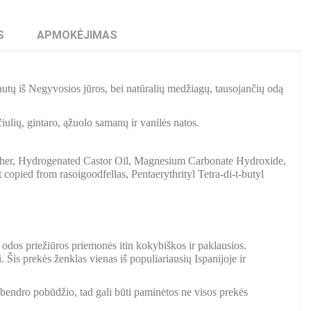
S
APMOKĖJIMAS
utų iš Negyvosios jūros, bei natūralių medžiagų, tausojančių odą
ulių, gintaro, ąžuolo samanų ir vanilės natos.
ther, Hydrogenated Castor Oil, Magnesium Carbonate Hydroxide,
copied from rasoigoodfellas, Pentaerythrityl Tetra-di-t-butyl
.
r odos priežiūros priemonės itin kokybiškos ir paklausios.
is prekės ženklas vienas iš populiariausių Ispanijoje ir
a bendro pobūdžio, tad gali būti paminėtos ne visos prekės