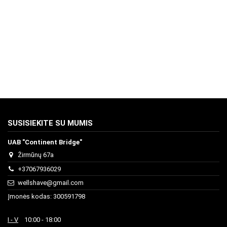
SUSISIEKITE SU MUMIS
UAB "Continent Bridge"
Žirmūnų 67a
+37067936029
wellshave@gmail.com
Įmonės kodas: 300591798
I - V
10:00 - 18:00