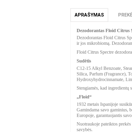
APRAŠYMAS
PREKĖ
Dezodorantas Floid Citrus 
Dezodorantas Floid Citrus Spe
ir jos mikrobiomą. Dezodoran
Floid Citrus Spectre dezodoran
Sudėtis
C12-15 Alkyl Benzoate, Stea
Silica, Parfum (Fragrance), To
Hydroxyhydrocinnamate, Lim
Stengiamės, kad ingredientų sąr
„Floid“
1932 metais Ispanijoje susikūr
Gamindama savo gaminius, bend
Europoje, garantuojantis savo
Nuotraukoje pateiktos prekės s
savybės.