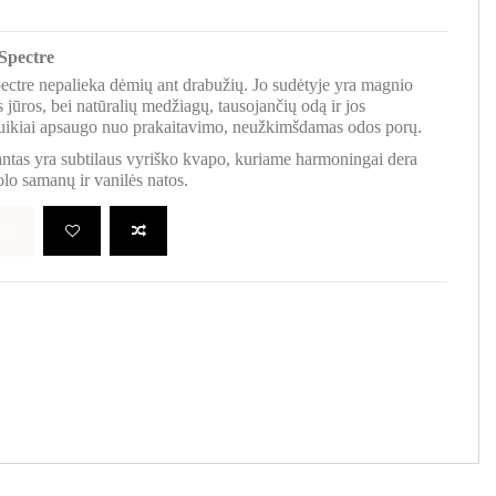
Spectre
ectre nepalieka dėmių ant drabužių. Jo sudėtyje yra magnio
 jūros, bei natūralių medžiagų, tausojančių odą ir jos
ikiai apsaugo nuo prakaitavimo, neužkimšdamas odos porų.
antas yra subtilaus vyriško kvapo, kuriame harmoningai dera
uolo samanų ir vanilės natos.
LĮ