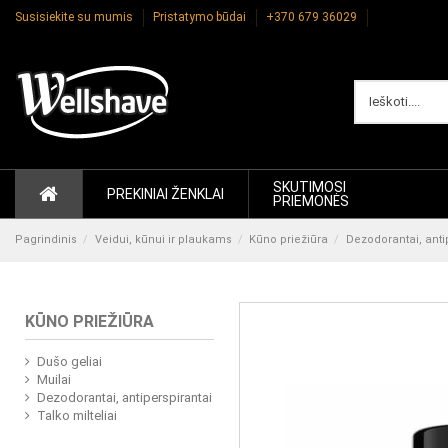
Susisiekite su mumis
Pristatymo būdai
+370 679 36029
SKUTIMOSI
PREKINIAI ŽENKLAI
PRIEMONĖS
Pagrindinis
Veidui, kūnui ir plaukams
Kūno priežiūra
Dezodorantai, anti
KŪNO PRIEŽIŪRA
Dušo geliai
Muilai
Dezodorantai, antiperspirantai
Talko milteliai