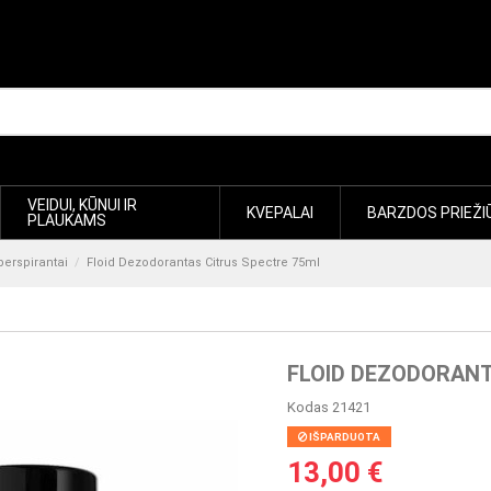
VEIDUI, KŪNUI IR
KVEPALAI
BARZDOS PRIEŽI
PLAUKAMS
perspirantai
Floid Dezodorantas Citrus Spectre 75ml
FLOID DEZODORANT
Kodas
21421
IŠPARDUOTA
13,00 €