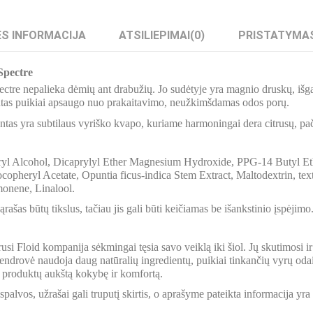
S INFORMACIJA
ATSILIEPIMAI
(0)
PRISTATYMA
Spectre
ctre nepalieka dėmių ant drabužių. Jo sudėtyje yra magnio druskų, išga
tas puikiai apsaugo nuo prakaitavimo, neužkimšdamas odos porų.
tas yra subtilaus vyriško kvapo, kuriame harmoningai dera citrusų, pači
ryl Alcohol, Dicaprylyl Ether Magnesium Hydroxide, PPG-14 Butyl E
copheryl Acetate, Opuntia ficus-indica Stem Extract, Maltodextrin, text 
onene, Linalool.
ašas būtų tikslus, tačiau jis gali būti keičiamas be išankstinio įspėjimo
usi Floid kompanija sėkmingai tęsia savo veiklą iki šiol. Jų skutimosi i
rovė naudoja daug natūralių ingredientų, puikiai tinkančių vyrų odai. Š
 produktų aukštą kokybę ir komfortą.
palvos, užrašai gali truputį skirtis, o aprašyme pateikta informacija yr