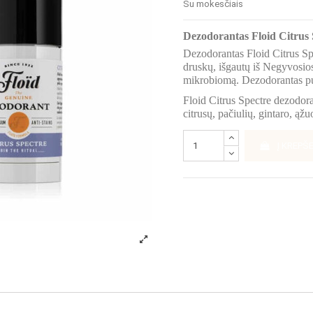
Su mokesčiais
Dezodorantas Floid Citrus 
Dezodorantas Floid Citrus Sp
druskų, išgautų iš Negyvosios
mikrobiomą. Dezodorantas pu
Floid Citrus Spectre dezodor
citrusų, pačiulių, gintaro, ąž
Į KREPŠE