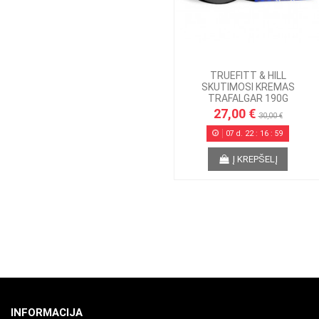
TRUEFITT & HILL
SKUTIMOSI KREMAS
TRAFALGAR 190G
27,00 €
30,00 €
07
d.
22
:
16
:
58
Į KREPŠELĮ
INFORMACIJA