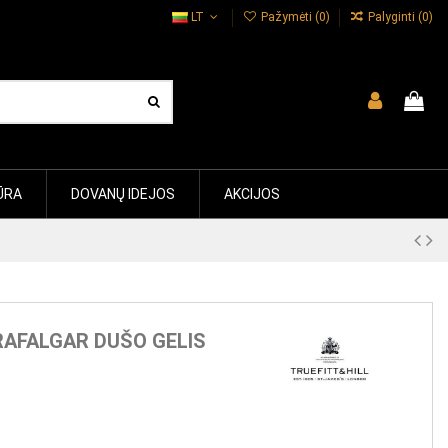
LT
Pažymėti (
0
)
Palyginti (
0
)
ŪRA
DOVANŲ IDEJOS
AKCIJOS
RAFALGAR DUŠO GELIS