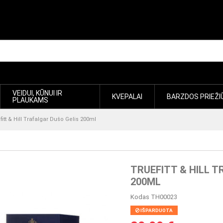
VEIDUI, KŪNUI IR
KVEPALAI
BARZDOS PRIEŽI
PLAUKAMS
fitt & Hill Trafalgar Dušo Gelis 200ml
TRUEFITT & HILL T
200ML
Kodas
TH00023
IŠPARDUOTA