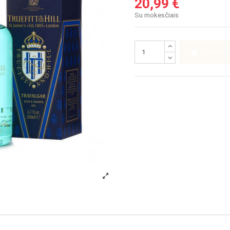
20,99 €
Su mokesčiais
Į KREPŠE