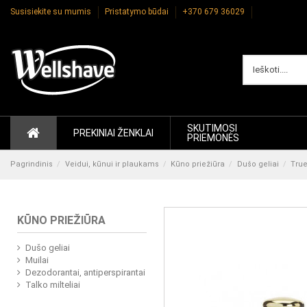
Susisiekite su mumis
Pristatymo būdai
+370 679 36029
SKUTIMOSI
PREKINIAI ŽENKLAI
PRIEMONĖS
Pagrindinis
Veidui, kūnui ir plaukams
Kūno priežiūra
Dušo geliai
True
KŪNO PRIEŽIŪRA
Dušo geliai
Muilai
Dezodorantai, antiperspirantai
Talko milteliai