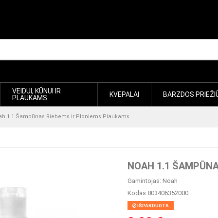
VEIDUI, KŪNUI IR
KVEPALAI
BARZDOS PRIEŽI
PLAUKAMS
ah 1.1 Šampūnas Riebems ir Ploniems Plaukams
NOAH 1.1 ŠAMPŪNA
Gamintojas:
Noah
Kodas
803406352000
IŠPARDUOTA