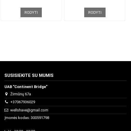
RODYTI
RODYTI
SUSISIEKITE SU MUMIS
UAB "Continent Bridge"
Žirmūnų 67a
+37067936029
wellshave@gmail.com
Įmonės kodas: 300591798