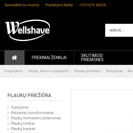
Susisiekite su mumis
Pristatymo būdai
+370 679 36029
SKUTIMOSI
PREKINIAI ŽENKLAI
PRIEMONĖS
Pagrindinis
Veidui, kūnui ir plaukams
Plaukų priežiūra
Šampūnai
No
PLAUKŲ PRIEŽIŪRA
Šampūnai
Balzamai, kondicionieriai
Plaukų formavimo priemonės
Plaukų tonikai
Plaukų kaukės