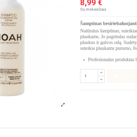
8,99 €
Su mokesčiais
Šampūnas besiriebaluojant
Natūralus šampūnas, suteikiant
plaukams. Jo pagrindas sudary
plaukus ir galvos odą. Sudėtyje
suteikia plaukams purumo, švi
Profesionalus produktas 
Į KREPŠE