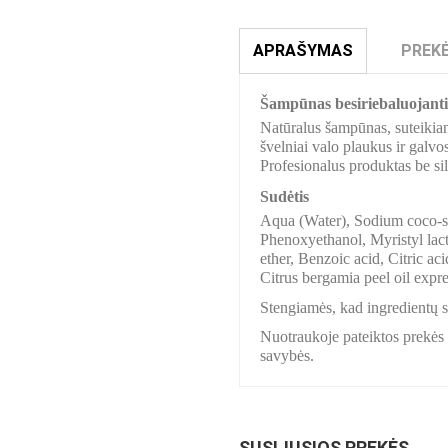
APRAŠYMAS
PREKĖ
Šampūnas besiriebaluojant
Natūralus šampūnas, suteikiant
švelniai valo plaukus ir galvos
Profesionalus produktas be si
Sudėtis
Aqua (Water), Sodium coco-su
Phenoxyethanol, Myristyl lac
ether, Benzoic acid, Citric ac
Citrus bergamia peel oil expre
Stengiamės, kad ingredientų sąr
Nuotraukoje pateiktos prekės s
savybės.
SUSIJUSIOS PREKĖS