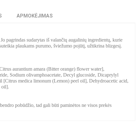
S
APMOKĖJIMAS
 Jo pagrindas sudarytas iš valančių augalinių ingredientų, kurie
ės suteikia plaukams purumo, šviežumo pojūtį, užtikrina blizgesį.
itrus aurantium amara (Bitter orange) flower water],
ride, Sodium olivamphoacetate, Decyl glucoside, Dicaprylyl
 oil [Citrus medica limonum (Lemon) peel oil], Dehydroacetic acid,
oil].
.
a bendro pobūdžio, tad gali būti paminėtos ne visos prekės