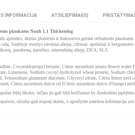
S INFORMACIJA
ATSILIEPIMAI
(0)
PRISTATYMA
iems plaukams Noah 1.1 Thickening
is apimties, skirtas ploniems ir linkusiems greitai riebaluotis plaukams.
 odą. Sudėtyje esantys eteriniai aliejai, citrusai, apelsinai ir bergamot
likonų, parabenų, parafino, mineralinių aliejų, DEA, SLS.
lfate, Cocamidopropyl betaine, Citrus aurantium amara flower water [C
tate, Limonene, Sodium cocoyl hydrolyzed wheat protein, Sodium chlo
id, Tetrasodium glutamate diacetate, Glyceryl oleate, Citrus limon peel
ssed, Citrus aurantium dulcis oil [Citrus aurantium dulcis (Orange) peel 
ašas būtų tikslus, tačiau jis gali būti keičiamas be išankstinio įspėjimo
palvos, užrašai gali truputį skirtis, o aprašyme pateikta informacija yr