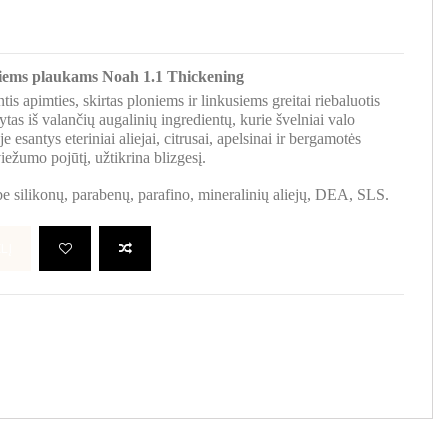
iems plaukams Noah 1.1 Thickening
is apimties, skirtas ploniems ir linkusiems greitai riebaluotis
tas iš valančių augalinių ingredientų, kurie švelniai valo
 esantys eteriniai aliejai, citrusai, apelsinai ir bergamotės
ežumo pojūtį, užtikrina blizgesį.
be silikonų, parabenų, parafino, mineralinių aliejų, DEA, SLS.
LĮ