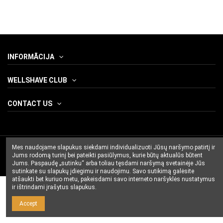
INFORMĀCIJA
WELLSHAVE CLUB
CONTACT US
Mes naudojame slapukus siekdami individualizuoti Jūsų naršymo patirtį ir
Jums rodomą turinį bei pateikti pasiūlymus, kurie būtų aktualūs būtent
Jums. Paspaudę „sutinku“ arba toliau tęsdami naršymą svetainėje Jūs
sutinkate su slapukų įdiegimu ir naudojimu. Savo sutikimą galėsite
atšaukti bet kuriuo metu, pakeisdami savo interneto naršyklės nustatymus
ir ištrindami įrašytus slapukus.
Accept