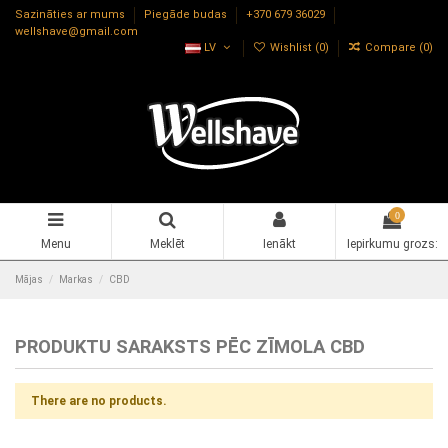
Sazināties ar mums
Piegāde budas
+370 679 36029
wellshave@gmail.com
LV
Wishlist (
0
)
Compare (
0
)
0
Menu
Meklēt
Ienākt
Iepirkumu grozs:
Mājas
Markas
CBD
PRODUKTU SARAKSTS PĒC ZĪMOLA CBD
There are no products.