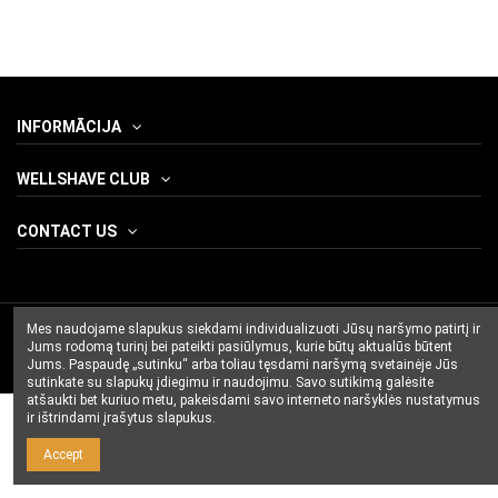
INFORMĀCIJA
WELLSHAVE CLUB
CONTACT US
Mes naudojame slapukus siekdami individualizuoti Jūsų naršymo patirtį ir
Jums rodomą turinį bei pateikti pasiūlymus, kurie būtų aktualūs būtent
Jums. Paspaudę „sutinku“ arba toliau tęsdami naršymą svetainėje Jūs
sutinkate su slapukų įdiegimu ir naudojimu. Savo sutikimą galėsite
atšaukti bet kuriuo metu, pakeisdami savo interneto naršyklės nustatymus
ir ištrindami įrašytus slapukus.
Accept