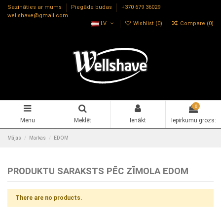
Sazināties ar mums
Piegāde budas
+370 679 36029
wellshave@gmail.com
LV
Wishlist (
0
)
Compare (
0
)
0
Menu
Meklēt
Ienākt
Iepirkumu grozs:
Mājas
Markas
EDOM
PRODUKTU SARAKSTS PĒC ZĪMOLA EDOM
There are no products.