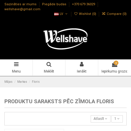
Sazināties ar mums
Piegāde budas
+370 679 36029
wellshave@gmail.com
LV
Wishlist (
0
)
Compare (
0
)
0
Menu
Meklēt
Ienākt
Iepirkumu grozs:
Mājas
Markas
Floris
PRODUKTU SARAKSTS PĒC ZĪMOLA FLORIS
Atlasīt
1