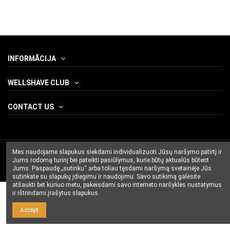
INFORMĀCIJA
WELLSHAVE CLUB
CONTACT US
Mes naudojame slapukus siekdami individualizuoti Jūsų naršymo patirtį ir
Jums rodomą turinį bei pateikti pasiūlymus, kurie būtų aktualūs būtent
Jums. Paspaudę „sutinku“ arba toliau tęsdami naršymą svetainėje Jūs
sutinkate su slapukų įdiegimu ir naudojimu. Savo sutikimą galėsite
atšaukti bet kuriuo metu, pakeisdami savo interneto naršyklės nustatymus
ir ištrindami įrašytus slapukus.
Accept