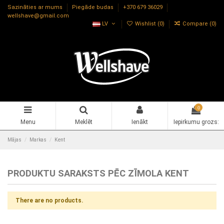
Sazināties ar mums
Piegāde budas
+370 679 36029
wellshave@gmail.com
LV
Wishlist (
0
)
Compare (
0
)
0
Menu
Meklēt
Ienākt
Iepirkumu grozs:
Mājas
Markas
Kent
PRODUKTU SARAKSTS PĒC ZĪMOLA KENT
There are no products.