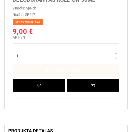
Zīmols:
Speick
Norāde
SP417
NAV NOLIKTAVĀ
9,00 €
AR PVN
PIEVIENOT GROZAM
PRODUKTA DETAĻAS