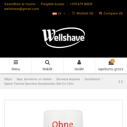
Sazināties ar mums
Piegāde budas
+370 679 36029
wellshave@gmail.com
LV
Wishlist (
0
)
Compare (
0
)
0
Menu
Meklēt
Ienākt
Iepirkumu grozs:
Mājas
Sejai, ķermenim un matiem
Ķermeņa kopšana
Dezodoranti
Speick Thermal Sensitive Dezodorantas Roll-On 50ml