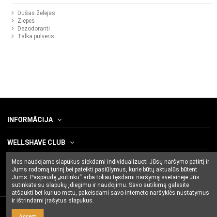
Dušas želejas
Ziepes
Dezodoranti
Talka pulveris
INFORMĀCIJA
WELLSHAVE CLUB
Mes naudojame slapukus siekdami individualizuoti Jūsų naršymo patirtį ir
CONTACT US
Jums rodomą turinį bei pateikti pasiūlymus, kurie būtų aktualūs būtent
Jums. Paspaudę „sutinku“ arba toliau tęsdami naršymą svetainėje Jūs
sutinkate su slapukų įdiegimu ir naudojimu. Savo sutikimą galėsite
atšaukti bet kuriuo metu, pakeisdami savo interneto naršyklės nustatymus
ir ištrindami įrašytus slapukus.
Accept