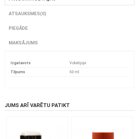
ATSAUKSMES
(0)
PIEGĀDE
MAKSĀJUMS
Izgatavots
Voketijoje
Tilpums
50 ml
JUMS ARĪ VARĒTU PATIKT