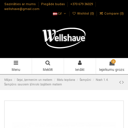
Sazināties ar mums
Piegāde budas
+370 679 36029
wellshave@gmail.com
LV
Wishlist (
0
)
Compare (
0
)
0
Menu
Meklēt
Ienākt
Iepirkumu grozs:
Mājas
Sejai, ķermenim un matiem
Matu kopšana
Šampūni
Noah 1.4.
Šampūns sausiem ķīmiski bojātiem matiem