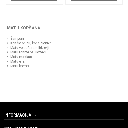
MATU KOPŠANA
Šampūni
Kondicionieri, kondicionieri
Matu veidošanas līdzekļi
Matu tonizējoši līdzekļi
Matu maskas
Matu eļļa
Matu krēms
INFORMĀCIJA