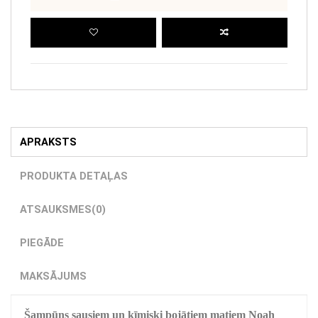
APRAKSTS
PRODUKTA DETAĻAS
ATSAUKSMES
(0)
PIEGĀDE
MAKSĀJUMS
Šampūns sausiem un ķīmiski bojātiem matiem Noah