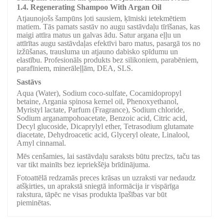
1.4. Regenerating Shampoo With Argan Oil
Atjaunojošs šampūns ļoti sausiem, ķīmiski ietekmētiem
matiem. Tās pamats sastāv no augu sastāvdaļu tīrīšanas, kas
maigi attīra matus un galvas ādu. Satur argana eļļu un
attīrītas augu sastāvdaļas efektīvi baro matus, pasargā tos no
izžūšanas, trausluma un atjauno dabisko spīdumu un
elastību. Profesionāls produkts bez silikoniem, parabēniem,
parafīniem, minerāleļļām, DEA, SLS.
Sastāvs
Aqua (Water), Sodium coco-sulfate, Cocamidopropyl
betaine, Argania spinosa kernel oil, Phenoxyethanol,
Myristyl lactate, Parfum (Fragrance), Sodium chloride,
Sodium arganampohoacetate, Benzoic acid, Citric acid,
Decyl glucoside, Dicaprylyl ether, Tetrasodium glutamate
diacetate, Dehydroacetic acid, Glyceryl oleate, Linalool,
Amyl cinnamal.
Mēs cenšamies, lai sastāvdaļu saraksts būtu precīzs, taču tas
var tikt mainīts bez iepriekšēja brīdinājuma.
Fotoattēlā redzamās preces krāsas un uzraksti var nedaudz
atšķirties, un aprakstā sniegtā informācija ir vispārīga
rakstura, tāpēc ne visas produkta īpašības var būt
pieminētas.