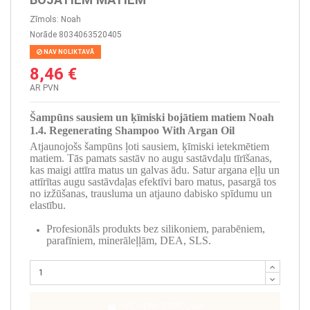
Zīmols:
Noah
Norāde
8034063520405
NAV NOLIKTAVĀ
8,46 €
AR PVN
Šampūns sausiem un ķīmiski bojātiem matiem Noah
1.4. Regenerating Shampoo With Argan Oil
Atjaunojošs šampūns ļoti sausiem, ķīmiski ietekmētiem
matiem. Tās pamats sastāv no augu sastāvdaļu tīrīšanas,
kas maigi attīra matus un galvas ādu. Satur argana eļļu un
attīrītas augu sastāvdaļas efektīvi baro matus, pasargā tos
no izžūšanas, trausluma un atjauno dabisko spīdumu un
elastību.
Profesionāls produkts bez silikoniem, parabēniem,
parafīniem, minerāleļļām, DEA, SLS.
PIEVIENOT GROZAM