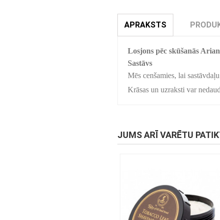
APRAKSTS
PRODUK
Losjons pēc skūšanās Aria
Sastāvs
Mēs cenšamies, lai sastāvdaļu 
Krāsas un uzraksti var nedaudz
JUMS ARĪ VARĒTU PATI