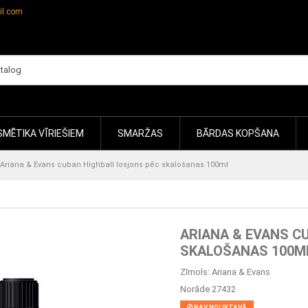
il.com
MĒTIKA VĪRIEŠIEM
SMARŽAS
BĀRDAS KOPŠANA
Ariana & Evans cuban Highball losjons pēc skalošanas 100ml
ARIANA & EVANS C
SKALOŠANAS 100M
Zīmols:
Ariana & Evans
Norāde
27432
NAV NOLIKTAVĀ