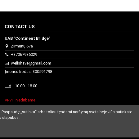
CONTACT US
UAB "Continent Bridge"
Žirmūnų 67a
+37067936029
wellshave@gmail.com
Įmonės kodas: 300591798
I - V
10:00 - 18:00
VI-VII
Nedirbame
. Paspaudę „sutinku“ arba toliau tęsdami naršymą svetainėje Jūs sutinkate
s slapukus.