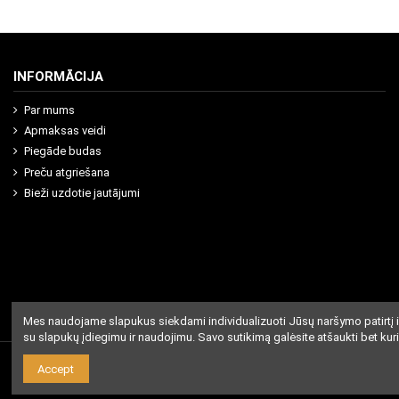
INFORMĀCIJA
Par mums
Apmaksas veidi
Piegāde budas
Preču atgriešana
Bieži uzdotie jautājumi
Mes naudojame slapukus siekdami individualizuoti Jūsų naršymo patirtį i
su slapukų įdiegimu ir naudojimu. Savo sutikimą galėsite atšaukti bet kur
Accept