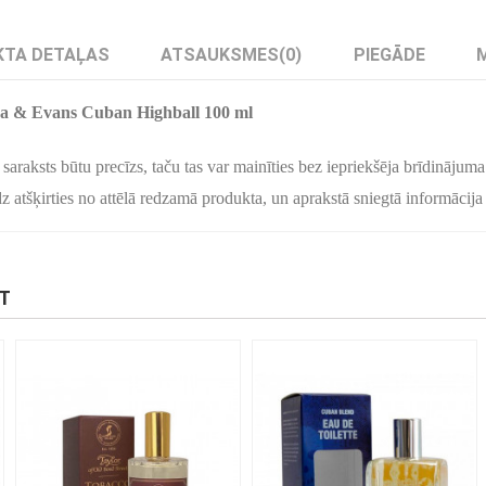
TA DETAĻAS
ATSAUKSMES
(0)
PIEGĀDE
na & Evans Cuban Highball 100 ml
saraksts būtu precīzs, taču tas var mainīties bez iepriekšēja brīdinājuma
 atšķirties no attēlā redzamā produkta, un aprakstā sniegtā informācija 
KT