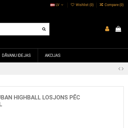
LV
Wishlist (
0
)
Compare (
0
)
DĀVANU IDEJAS
AKCIJAS
UBAN HIGHBALL LOSJONS PĒC
L