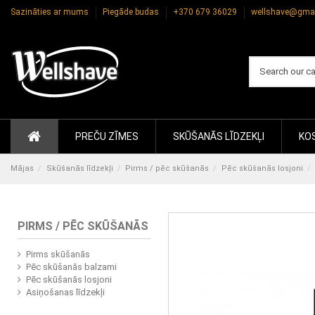
Sazināties ar mums
Piegāde budas
+370 679 36029
wellshave@gma
PREČU ZĪMES
SKŪŠANĀS LĪDZEKĻI
KOS
Mājas
Skūšanās līdzekļi
Pirms / pēc skūšanās
Pēc skūšanās losjoni
PIRMS / PĒC SKŪŠANĀS
Pirms skūšanās
Pēc skūšanās balzami
Pēc skūšanās losjoni
Asiņošanas līdzekļi