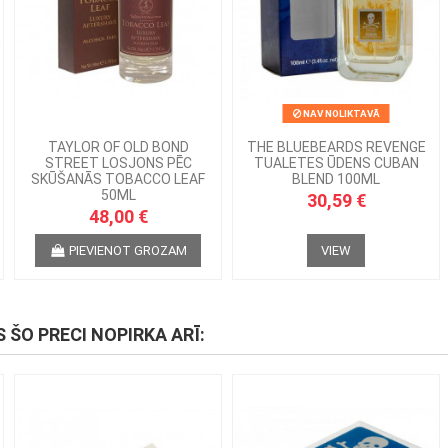
NAV NOLIKTAVĀ
TAYLOR OF OLD BOND
THE BLUEBEARDS REVENGE
STREET LOSJONS PĒC
TUALETES ŪDENS CUBAN
SKŪŠANĀS TOBACCO LEAF
BLEND 100ML
50ML
30,59 €
48,00 €
PIEVIENOT GROZAM
VIEW
S ŠO PRECI NOPIRKA ARĪ: