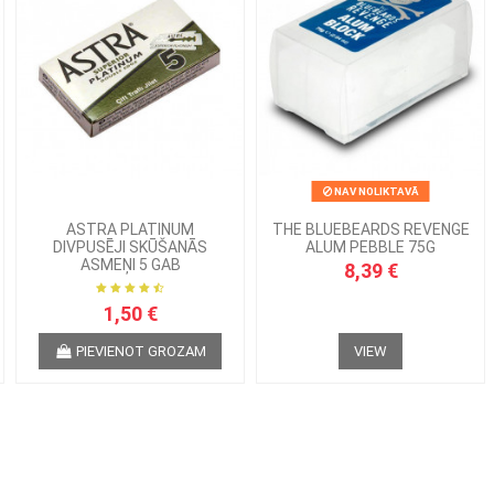
NAV NOLIKTAVĀ
ASTRA PLATINUM
THE BLUEBEARDS REVENGE
DIVPUSĒJI SKŪŠANĀS
ALUM PEBBLE 75G
ASMEŅI 5 GAB
8,39 €
1,50 €
PIEVIENOT GROZAM
VIEW