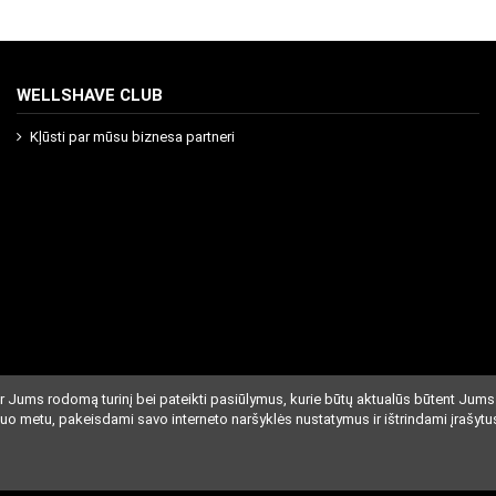
WELLSHAVE CLUB
Kļūsti par mūsu biznesa partneri
r Jums rodomą turinį bei pateikti pasiūlymus, kurie būtų aktualūs būtent Jums
iuo metu, pakeisdami savo interneto naršyklės nustatymus ir ištrindami įrašytu