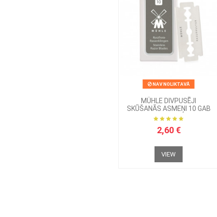
NAV NOLIKTAVĀ
MÜHLE DIVPUSĒJI
SKŪŠANĀS ASMEŅI 10 GAB
2,60 €
VIEW