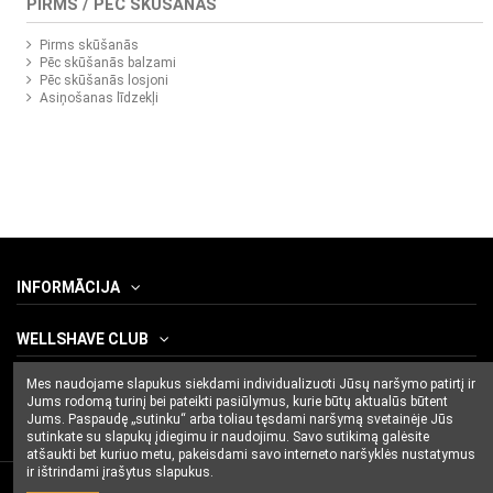
PIRMS / PĒC SKŪŠANĀS
Pirms skūšanās
Pēc skūšanās balzami
Pēc skūšanās losjoni
Asiņošanas līdzekļi
INFORMĀCIJA
WELLSHAVE CLUB
Mes naudojame slapukus siekdami individualizuoti Jūsų naršymo patirtį ir
CONTACT US
Jums rodomą turinį bei pateikti pasiūlymus, kurie būtų aktualūs būtent
Jums. Paspaudę „sutinku“ arba toliau tęsdami naršymą svetainėje Jūs
sutinkate su slapukų įdiegimu ir naudojimu. Savo sutikimą galėsite
atšaukti bet kuriuo metu, pakeisdami savo interneto naršyklės nustatymus
ir ištrindami įrašytus slapukus.