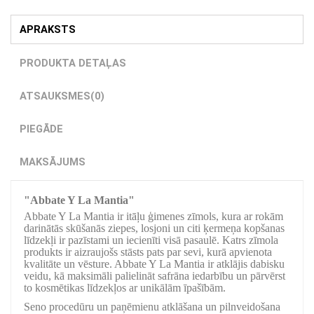
APRAKSTS
PRODUKTA DETAĻAS
ATSAUKSMES
(0)
PIEGĀDE
MAKSĀJUMS
"Abbate Y La Mantia"
Abbate Y La Mantia ir itāļu ģimenes zīmols, kura ar rokām
darinātās skūšanās ziepes, losjoni un citi ķermeņa kopšanas
līdzekļi ir pazīstami un iecienīti visā pasaulē. Katrs zīmola
produkts ir aizraujošs stāsts pats par sevi, kurā apvienota
kvalitāte un vēsture. Abbate Y La Mantia ir atklājis dabisku
veidu, kā maksimāli palielināt safrāna iedarbību un pārvērst
to kosmētikas līdzekļos ar unikālām īpašībām.
Seno procedūru un paņēmienu atklāšana un pilnveidošana