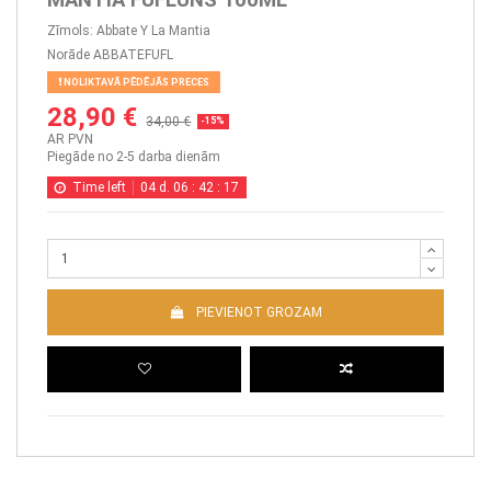
Zīmols:
Abbate Y La Mantia
Norāde
ABBATEFUFL
NOLIKTAVĀ PĒDĒJĀS PRECES
28,90 €
34,00 €
-15%
AR PVN
Piegāde no 2-5 darba dienām
Time left
04
d.
06
:
42
:
17
PIEVIENOT GROZAM