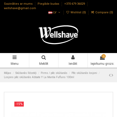
Sazināties ar mums
Piegāde budas
+370 679 36029
wellshave@gmail.com
LV
Wishlist (
0
)
Compare (
0
)
0
Menu
Meklēt
Ienākt
Iepirkumu grozs:
Mājas
Skūšanās līdzekļi
Pirms / pēc skūšanās
Pēc skūšanās losjoni
Losjons pēc skūšanās Abbate Y La Mantia Fufluns 100ml
-15%