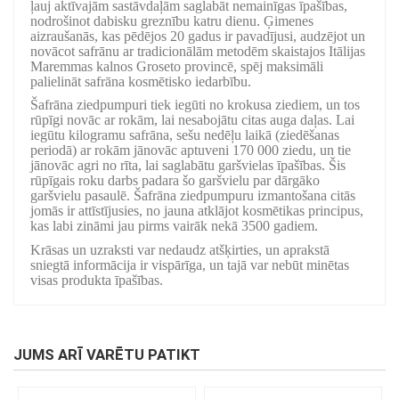
ļauj aktīvajām sastāvdaļām saglabāt nemainīgas īpašības,
nodrošinot dabisku greznību katru dienu. Ģimenes
aizraušanās, kas pēdējos 20 gadus ir pavadījusi, audzējot un
novācot safrānu ar tradicionālām metodēm skaistajos Itālijas
Maremmas kalnos Groseto provincē, spēj maksimāli
palielināt safrāna kosmētisko iedarbību.
Šafrāna ziedpumpuri tiek iegūti no krokusa ziediem, un tos
rūpīgi novāc ar rokām, lai nesabojātu citas auga daļas. Lai
iegūtu kilogramu safrāna, sešu nedēļu laikā (ziedēšanas
periodā) ar rokām jānovāc aptuveni 170 000 ziedu, un tie
jānovāc agri no rīta, lai saglabātu garšvielas īpašības. Šis
rūpīgais roku darbs padara šo garšvielu par dārgāko
garšvielu pasaulē. Šafrāna ziedpumpuru izmantošana citās
jomās ir attīstījusies, no jauna atklājot kosmētikas principus,
kas labi zināmi jau pirms vairāk nekā 3500 gadiem.
Krāsas un uzraksti var nedaudz atšķirties, un aprakstā
sniegtā informācija ir vispārīga, un tajā var nebūt minētas
visas produkta īpašības.
JUMS ARĪ VARĒTU PATIKT