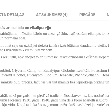
TA DETAĻAS
ATSAUKSMES
(4)
PIEGĀDE
ās ar mentolu un eikalipta eļļu
irinājumu, mīkstina bārdu un aizsargā ādu. Tajā esošais eikalipts tonizē
un normālai ādai.
triniet seju un uzklājiet rieksta izmēra izstrādājuma daudzumu vietās, 
nās līdzekļiem - krēmu vai ziepēm.
 rezultātu, apvienojiet to ar "Proraso" atsvaidzinošām skūšanās ziepēm 
Sorbitol, Glycerin, Camphor, Eucalytpus Globulus Leaf Oil, Potassium
Cetearyl Alcohol, Eucalyptol, Sodium Benzoate, Phenoxyethanol, Be
saraksts būtu precīzs, taču tas var tikt mainīts bez iepriekšēja brīdināju
 vairāk nekā pusgadsimtu piedāvā tradicionālos skuvekļus, kas nodroši
mumu Florencē 1930. gadā. 1948. gadā viņa dēls Pjero Martelli izgudroj
uvekļu vidū. Kopš tā laika šis uzņēmums ražo skūšanās līdzekļus vīriešie