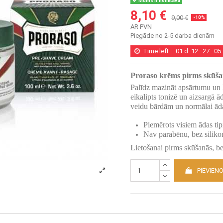
Mums ir noliktavā
8,10 €
9,00 €
-10%
AR PVN
Piegāde no 2-5 darba dienām
Time left
01
d.
12
:
27
:
05
Proraso krēms pirms skūšan
Palīdz mazināt apsārtumu un 
eikalipts tonizē un aizsargā ā
veidu bārdām un normālai ād
Piemērots visiem ādas ti
Nav parabēnu, bez siliko
Lietošanai pirms skūšanās, be
PIEVIEN