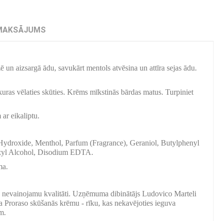
MAKSĀJUMS
 un aizsargā ādu, savukārt mentols atvēsina un attīra sejas ādu.
kuras vēlaties skūties. Krēms mīkstinās bārdas matus. Turpiniet
ar eikaliptu.
 Hydroxide, Menthol, Parfum (Fragrance), Geraniol, Butylphenyl
nzyl Alcohol, Disodium EDTA.
ma.
na nevainojamu kvalitāti. Uzņēmuma dibinātājs Ludovico Marteli
a Proraso skūšanās krēmu - rīku, kas nekavējoties ieguva
m.