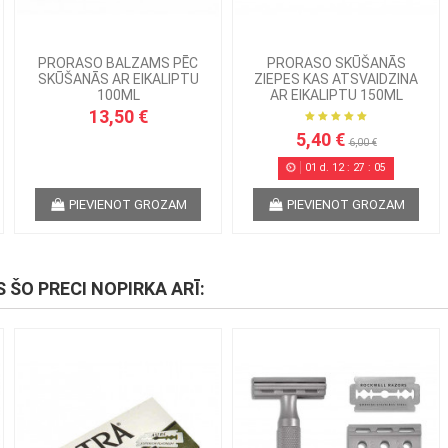
PRORASO BALZAMS PĒC
PRORASO SKŪŠANĀS
SKŪŠANĀS AR EIKALIPTU
ZIEPES KAS ATSVAIDZINA
100ML
AR EIKALIPTU 150ML
13,50 €
5,40 €
6,00 €
01
d.
12
:
27
:
05
PIEVIENOT GROZAM
PIEVIENOT GROZAM
S ŠO PRECI NOPIRKA ARĪ: