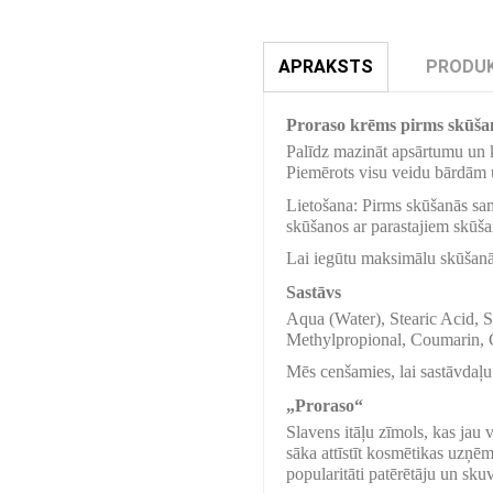
APRAKSTS
PRODUK
Proraso krēms pirms skūšan
Palīdz mazināt apsārtumu un ka
Piemērots visu veidu bārdām 
Lietošana: Pirms skūšanās sami
skūšanos ar parastajiem skūša
Lai iegūtu maksimālu skūšanās
Sastāvs
Aqua (Water), Stearic Acid, 
Methylpropional, Coumarin, 
Mēs cenšamies, lai sastāvdaļu 
„Proraso“
Slavens itāļu zīmols, kas jau
sāka attīstīt kosmētikas uzņē
popularitāti patērētāju un sk