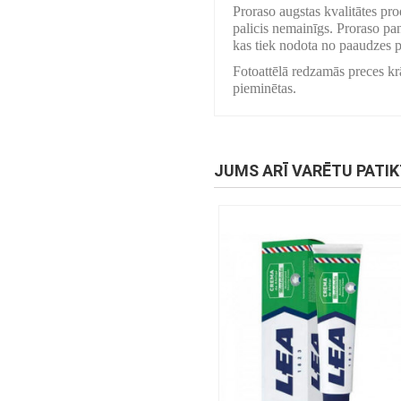
Proraso augstas kvalitātes pro
palicis nemainīgs. Proraso pa
kas tiek nodota no paaudzes p
Fotoattēlā redzamās preces krā
pieminētas.
JUMS ARĪ VARĒTU PATI