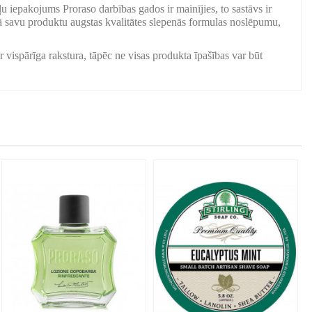
ļu iepakojums Proraso darbības gados ir mainījies, to sastāvs ir
ā savu produktu augstas kvalitātes slepenās formulas noslēpumu,
r vispārīga rakstura, tāpēc ne visas produkta īpašības var būt