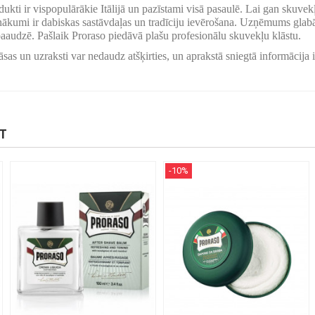
dukti ir vispopulārākie Itālijā un pazīstami visā pasaulē. Lai gan skuvek
nākumi ir dabiskas sastāvdaļas un tradīciju ievērošana. Uzņēmums glab
aaudzē. Pašlaik Proraso piedāvā plašu profesionālu skuvekļu klāstu.
sas un uzraksti var nedaudz atšķirties, un aprakstā sniegtā informācija i
KT
-10%