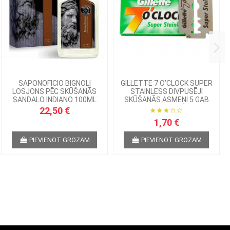
SAPONOFICIO BIGNOLI
GILLETTE 7 O’CLOCK SUPER
LOSJONS PĒC SKŪŠANĀS
STAINLESS DIVPUSĒJI
SANDALO INDIANO 100ML
SKŪŠANĀS ASMEŅI 5 GAB
22,50 €
1,70 €
PIEVIENOT GROZAM
PIEVIENOT GROZAM