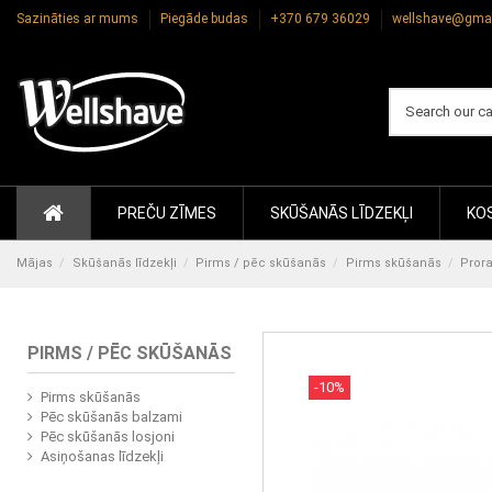
Sazināties ar mums
Piegāde budas
+370 679 36029
wellshave@gma
PREČU ZĪMES
SKŪŠANĀS LĪDZEKĻI
KOS
Mājas
Skūšanās līdzekļi
Pirms / pēc skūšanās
Pirms skūšanās
Pror
PIRMS / PĒC SKŪŠANĀS
-10%
Pirms skūšanās
Pēc skūšanās balzami
Pēc skūšanās losjoni
Asiņošanas līdzekļi