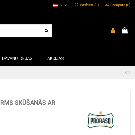
LV
Wishlist (
0
)
Compare (
0
)
DĀVANU IDEJAS
AKCIJAS
IRMS SKŪŠANĀS AR