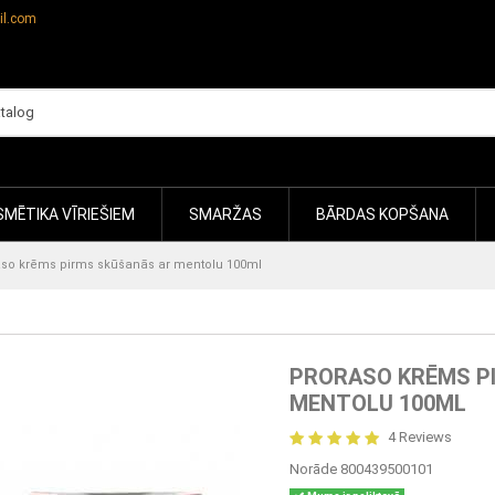
il.com
MĒTIKA VĪRIEŠIEM
SMARŽAS
BĀRDAS KOPŠANA
aso krēms pirms skūšanās ar mentolu 100ml
PRORASO KRĒMS P
MENTOLU 100ML
4 Reviews
Norāde
800439500101