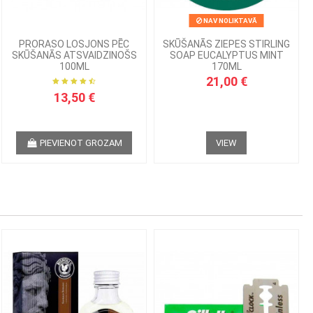
NAV NOLIKTAVĀ
PRORASO LOSJONS PĒC
SKŪŠANĀS ZIEPES STIRLING
SKŪŠANĀS ATSVAIDZINOŠS
SOAP EUCALYPTUS MINT
100ML
170ML
21,00 €
13,50 €
PIEVIENOT GROZAM
VIEW