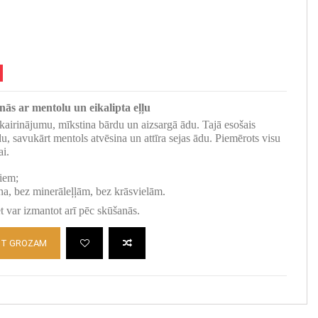
ās ar mentolu un eikalipta eļļu
kairinājumu, mīkstina bārdu un aizsargā ādu. Tajā esošais
du, savukārt mentols atvēsina un attīra sejas ādu. Piemērots visu
ai.
piem;
na, bez minerāleļļām, bez krāsvielām.
t var izmantot arī pēc skūšanās.
OT GROZAM