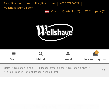
Sazināties ar mums
Piegāde budas
+370 679 36029
wellshave@gmail.com
LV
Wishlist (
0
)
Compare (
0
)
0
Menu
Meklēt
Ienākt
Iepirkumu grozs:
Mājas
Skūšanās līdzekļi
Skūšanās krēmi, ziepes
Skūšanās ziepes
Ariana & Evans St Barts skūšanās ziepes 118ml