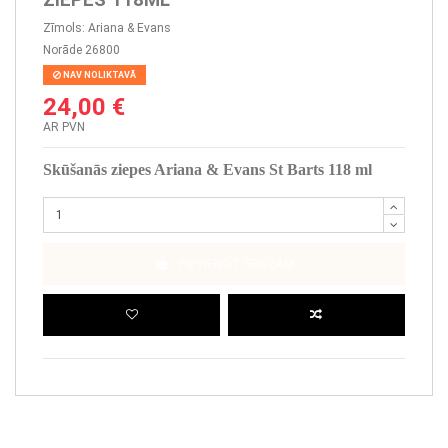
Zīmols:
Ariana & Evans
Norāde
26800
NAV NOLIKTAVĀ
24,00 €
AR PVN
Skūšanās ziepes Ariana & Evans St Barts 118 ml
PIEVIENOT GROZAM