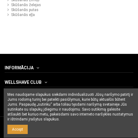
Skūšanās želejas
Skūšanās putas
Skūšanās eļļa
INFORMĀCIJA
WELLSHAVE CLUB
Mes naudojame slapukus siekdami individualizuoti Jūsų naršymo patirtį ir
CONTACT US
Jums rodomą turinį bei pateikti pasiūlymus, kurie būtų aktualūs būtent
Jums. Paspaudę „sutinku“ arba toliau tęsdami naršymą svetainėje Jūs
sutinkate su slapukų įdiegimu ir naudojimu. Savo sutikimą galėsite
atšaukti bet kuriuo metu, pakeisdami savo interneto naršyklės nustatymus
ir ištrindami įrašytus slapukus.
Accept