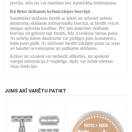
precīzs, taču tas var mainīties bez iepriekšēja brīdinājuma.
Kā lietot skūšanās krēmu/ziepes burciņā
Samitriniet skūšanās birstīti ar ūdeni un uzberiet nelielu
daudzumu skūšanās krēma/smilšu burciņā, ar birstīti veicot
maigus apļveida kustības. Pēc tam paņemiet skūšanās
burciņu un grieziet tajā birstīti, līdz izveidojas biezas putas.
Ar nelielu ūdens daudzumu var pielāgot putu konsistenci,
kāda jums patīk. Ar skūšanās birstīti uzklājiet putas uz sejas
un baudiet nevainojamu un patīkamu skūšanos.
Krāsas un uzraksti var nedaudz atšķirties, un aprakstā
sniegtā informācija ir vispārīga, tāpēc var nebūt minētas
visas funkcijas.
JUMS ARĪ VARĒTU PATIKT