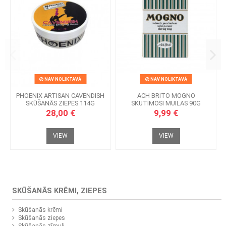
NAV NOLIKTAVĀ
NAV NOLIKTAVĀ
PHOENIX ARTISAN CAVENDISH
ACH BRITO MOGNO
SKŪŠANĀS ZIEPES 114G
SKUTIMOSI MUILAS 90G
28,00 €
9,99 €
VIEW
VIEW
SKŪŠANĀS KRĒMI, ZIEPES
Skūšanās krēmi
Skūšanās ziepes
Skūšanās zīmuļi