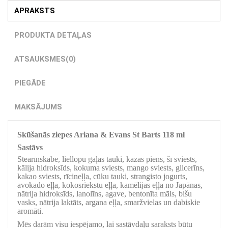
APRAKSTS
PRODUKTA DETAĻAS
ATSAUKSMES
(0)
PIEGĀDE
MAKSĀJUMS
Skūšanās ziepes Ariana & Evans St Barts 118 ml
Sastāvs
Stearīnskābe, liellopu gaļas tauki, kazas piens, šī sviests,
kālija hidroksīds, kokuma sviests, mango sviests, glicerīns,
kakao sviests, rīcineļļa, cūku tauki, strangisto jogurts,
avokado eļļa, kokosriekstu eļļa, kamēlijas eļļa no Japānas,
nātrija hidroksīds, lanolīns, agave, bentonīta māls, bišu
vasks, nātrija laktāts, argana eļļa, smaržvielas un dabiskie
aromāti.
Mēs darām visu iespējamo, lai sastāvdaļu saraksts būtu