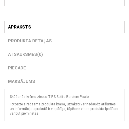
APRAKSTS
PRODUKTA DETAĻAS
ATSAUKSMES
(0)
PIEGĀDE
MAKSĀJUMS
Skūšanās krēms-ziepes T.F.S Solito Barbiere Paolo.
Fotoattēlā redzamā produkta krāsa, uzraksti var nedaudz atšķirties,
un informācija aprakstā ir vispārīga, tāpēc ne visas produkta īpašības
var būt pieminētas.