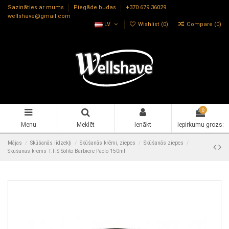
Sazināties ar mums
Piegāde budas
+370 679 36029
wellshave@gmail.com
LV
Wishlist (
0
)
Compare (
0
)
0
Menu
Meklēt
Ienākt
Iepirkumu grozs:
Mājas
Skūšanās līdzekļi
Skūšanās krēmi, ziepes
Skūšanās ziepes
Skūšanās krēms T.F.S Solito Barbiere Paolo 150ml