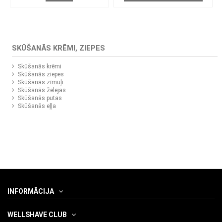
SKŪŠANĀS KRĒMI, ZIEPES
Skūšanās krēmi
Skūšanās ziepes
Skūšanās zīmuļi
Skūšanās želejas
Skūšanās putas
Skūšanās eļļa
INFORMĀCIJA
WELLSHAVE CLUB