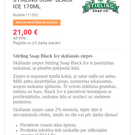
ICE 170ML
Norāde
111552
NOLIKTAVĀ PĒDĒJĀS PRECES
21,00 €
AR PVN
Piegāde no 2-5 darba dienām
Stirling Soap Black Ice skūšanās ziepes
Skūšanās ziepes Stirling Soap Black Ice ir paredzētas
taukainai, ar pinnēm pakļautai ādai.
Ziepes ir neparasti tumšā krāsā, jo satur mālu un anīsu.
Māls attīra aizsērējušas poras, nomierina iekaisumus,
noņem taukainu spīdumu. Šī sviests izlīdzina grumbas,
mitrina un baro. Black Ice ir piemērots lietotājiem ar
problemātisku, taukainu ādu ar noslieci uz melniem
punktiem.
Skūšanās ziepes satur 2% mentola, tāpēc tām ir
atsvaidzinošs efekts, ideāls no rīta vai pēc darba dienas!
Piemērots visiem ādas tipiem;
Produkta tekstūra tiek uzskatīta par mīkstajām