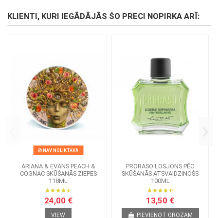
KLIENTI, KURI IEGĀDĀJĀS ŠO PRECI NOPIRKA ARĪ:
NAV NOLIKTAVĀ
ARIANA & EVANS PEACH &
PRORASO LOSJONS PĒC
COGNAC SKŪŠANĀS ZIEPES
SKŪŠANĀS ATSVAIDZINOŠS
118ML
100ML
24,00 €
13,50 €
VIEW
PIEVIENOT GROZAM