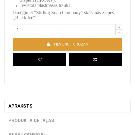
ziepēm (CROAP);
Ievietots plastmasas traukā.
Izmēģiniet "Stirling Soap Company" skūšanās ziepes
„Black Ice“.
PIEVIENOT GROZAM
APRAKSTS
PRODUKTA DETAĻAS
ATSAUKSMES
(0)