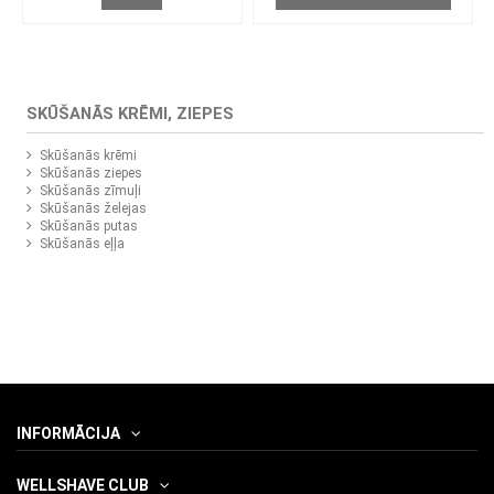
SKŪŠANĀS KRĒMI, ZIEPES
Skūšanās krēmi
Skūšanās ziepes
Skūšanās zīmuļi
Skūšanās želejas
Skūšanās putas
Skūšanās eļļa
INFORMĀCIJA
WELLSHAVE CLUB