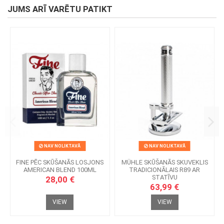
JUMS ARĪ VARĒTU PATIKT
NAV NOLIKTAVĀ
NAV NOLIKTAVĀ
FINE PĒC SKŪŠANĀS LOSJONS
MÜHLE SKŪŠANĀS SKUVEKLIS
AMERICAN BLEND 100ML
TRADICIONĀLAIS R89 AR
STATĪVU
28,00 €
63,99 €
VIEW
VIEW