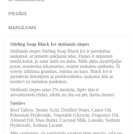
PIEGĀDE
MAKSĀJUMS
Stirling Soap Black Ice skūšanās ziepes
Skūšanās ziepes Stirling Soap Black Ice ir paredzētas
taukainai, ar pinnēm pakļautai ādai. Ziepes ir neparasti
tumšā krāsā, jo satur mālu un anīsu. Māls attīra aizsērējušas
poras, nomierina iekaisumus, noņem taukainu spīdumu. Šī
sviests izlīdzina grumbas, mitrina un baro. Black Ice ir
piemērots lietotājiem ar problemātisku, taukainu ādu ar
noslieci uz melniem punktiem.
Skūšanās ziepes satur 2% mentola, tāpēc tām ir
atsvaidzinošs efekts, ideāls no rīta vai pēc darba dienas!
Sastāvs
Beef Tallow, Stearic Acid, Distilled Water, Castor Oil,
Potassium Hydroxide, Vegetable Glycerin, Fragrance Oil,
Almond Oil, Shea Butter, Coconut Milk, Lanolin, Sodium
Hydroxide, Sodium Lactate.
Mēs cenšamies, lai sastāvdaļu saraksts būtu precīzs, taču tas