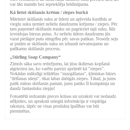
var tikt mainīts bez iepriekšēja brīdinājuma.
Kā lietot skūšanās krēmu / ziepes burkā
Mitriniet skūšanās suku ar ūdeni un apļveida kustībās ar
vieglu suku ņemiet nelielu daudzumu krējuma / ziepes. Pēc
tam paņemiet skūšanās trauku un pagrieziet tajā suku, līdz
izveidojas biezas putas. Ar nelielu ūdens daudzumu jūs
varat pielāgot putu stingrību pēc savas patikas. Nosedz seju
ar putām ar skūšanās suku un izbaudi nevainojamu un
patīkamu skūšanās procesu.
„Stirling Soap Company“
Zīmols sāka savu redzējumu, lai jūsu ikdienas kopšanā
atgrieztos tas, ko varētu pareizi apzīmēt kā “ziepes”.
Nekādas mākslīgi ielādētas "mazgāšanas", ķīmiskas bāzes
"tīrīšanas stieņi", tikai labas dabīgās ziepes. Tātad, ja jums
patīk mitras skūšanās pamati, jums patiks šī kompānija un
daudz fantastisku ziepju!
Fotoattēlā redzamās preces krāsas un uzraksti var nedaudz
atšķirties, un aprakstā sniegtā informācija ir vispārīga
rakstura, tāpēc ne visas produkta īpašības var būt
pieminētas.