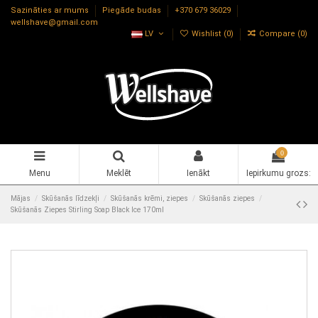
Sazināties ar mums
Piegāde budas
+370 679 36029
wellshave@gmail.com
LV
Wishlist (
0
)
Compare (
0
)
0
Menu
Meklēt
Ienākt
Iepirkumu grozs:
Mājas
Skūšanās līdzekļi
Skūšanās krēmi, ziepes
Skūšanās ziepes
Skūšanās Ziepes Stirling Soap Black Ice 170ml