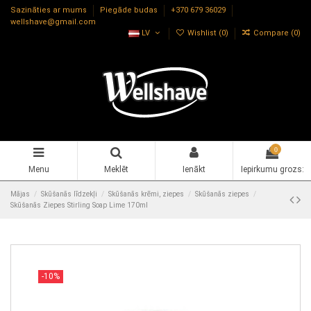
Sazināties ar mums
Piegāde budas
+370 679 36029
wellshave@gmail.com
LV
Wishlist (
0
)
Compare (
0
)
0
Menu
Meklēt
Ienākt
Iepirkumu grozs:
Mājas
Skūšanās līdzekļi
Skūšanās krēmi, ziepes
Skūšanās ziepes
Skūšanās Ziepes Stirling Soap Lime 170ml
-10%