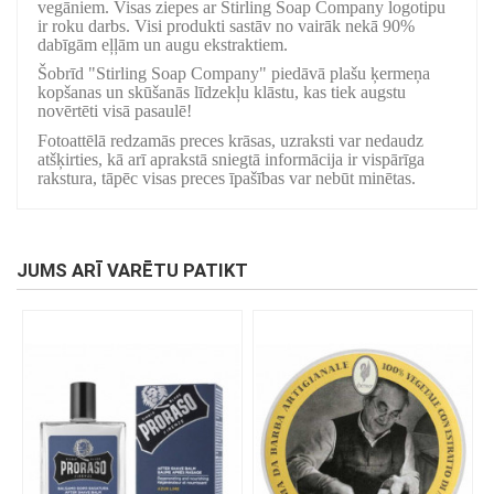
vegāniem. Visas ziepes ar Stirling Soap Company logotipu
ir roku darbs. Visi produkti sastāv no vairāk nekā 90%
dabīgām eļļām un augu ekstraktiem.
Šobrīd "Stirling Soap Company" piedāvā plašu ķermeņa
kopšanas un skūšanās līdzekļu klāstu, kas tiek augstu
novērtēti visā pasaulē!
Fotoattēlā redzamās preces krāsas, uzraksti var nedaudz
atšķirties, kā arī aprakstā sniegtā informācija ir vispārīga
rakstura, tāpēc visas preces īpašības var nebūt minētas.
JUMS ARĪ VARĒTU PATIKT