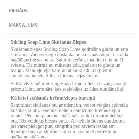
PIEGĀDE
MAKSĀJUMS
Stirling Soap Lime Skūšanās Ziepes
Skūšanās ziepes Stirling Soap Lime nodrošina gludu un ērtu
skūšanos. Ziepes viegli noslauka ar skūšanās otiņu. Tas rada
bagātīgas biezas putas. Satur glicerīnu, mandeļu eļļu un šī
sviestu. Tie mitrina un mīkstina ādu, padarot to gludu un
maigu. Mandeļu eļļa baro un atjauno ādu, tai piemīt
antioksidanta iedarbība, izlīdzina sejas līnijas.
Skūšanās ziepēm Stirling Soap Lime ir lieliski svaigs svaigi
grieztu laima aromāts, kas saglabājas uz ādas stundām ilgi!
Kā lietot skūšanās krēmu/ziepes burciņā
Samitriniet skūšanās otu ar ūdeni un, veicot vieglas apļveida
kustības ar otu, ieņemiet nelielu daudzumu krēma/ziepju
traukā. Pēc tam paņemiet skūšanās trauku un virpiniet tajā
otu, līdz veidojas biezas putas. Ar nelielu ūdens daudzumu
jūs varat pielāgot putu stingrību pēc saviem ieskatiem.
Ieputojiet seju ar skūšanās otu un izbaudiet perfektu un
patīkamu skūšanos.