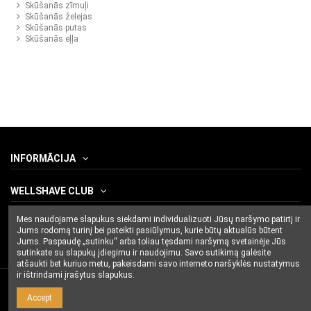
Skūšanās zīmuļi
Skūšanās želejas
Skūšanās putas
Skūšanās eļļa
INFORMĀCIJA
WELLSHAVE CLUB
Mes naudojame slapukus siekdami individualizuoti Jūsų naršymo patirtį ir
CONTACT US
Jums rodomą turinį bei pateikti pasiūlymus, kurie būtų aktualūs būtent
Jums. Paspaudę „sutinku“ arba toliau tęsdami naršymą svetainėje Jūs
sutinkate su slapukų įdiegimu ir naudojimu. Savo sutikimą galėsite
atšaukti bet kuriuo metu, pakeisdami savo interneto naršyklės nustatymus
ir ištrindami įrašytus slapukus.
Accept