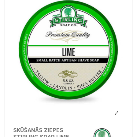
SKŪŠANĀS ZIEPES
STIRLING SOAP LIME