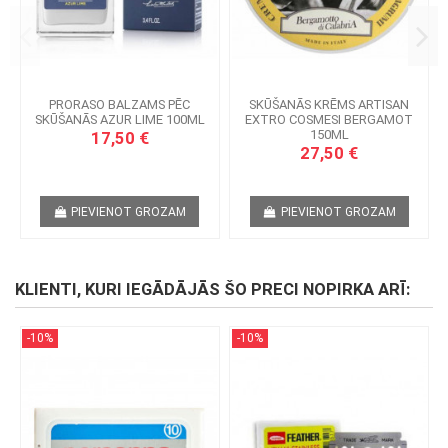
PRORASO BALZAMS PĒC
SKŪŠANĀS KRĒMS ARTISAN
SKŪŠANĀS AZUR LIME 100ML
EXTRO COSMESI BERGAMOT
150ML
17,50 €
27,50 €
PIEVIENOT GROZAM
PIEVIENOT GROZAM
KLIENTI, KURI IEGĀDĀJĀS ŠO PRECI NOPIRKA ARĪ:
-10%
-10%