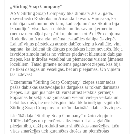
„Stirling Soap Company“
ASV Stirling Soap Company tika dibināta 2012. gadā.
dzīvesbiedri Roderiks un Amanda Lovani. Viņi saka, ka
dibināja uzņēmumu pēc tam, kad ceļojumā uz Skotiju bija
izbaudījuši visu, kas ir dabisks un tīrs savam ķermenim
(nemaz nerunājot par pārtiku, alu un skotu!). Pēc ceļojuma
Roderiks un Amanda nolēma ieskatīties dabīgajās ziepēs.
Lai arī viņus pārsteidza atrasto dabīgo ziepju kvalitāte, viņi
saprata, ka ikdienā tik dārgus produktus lietot nevarēs. Ideja
izveidot zīmolu radās no vēlmes piedāvāt klientiem dabīgas
ziepes, kas ir drošas veselībai un piemērotas visiem ģimenes
locekļiem. Tātad ģimene nolēma pagatavot ziepes, kas bija
ne tikai dabīgas un veselīgas, bet arī pieejamas. Un viņiem
tas izdevās!
Uzņēmuma "Stirling Soap Company" ziepes satur tādas
pašas dabiskās sastāvdaļas kā dārgākas ar rokām darinātas
ziepes. Lai gan jūs noteikti varat atrast lētākus ķermeņa
kopšanas līdzekļus uz ķīmiskām vielām vietējā veikalā un
lietot tos dušā, tie neatstās jūsu ādai tik brīnišķīgu sajūtu kā
Stirling Soap Company ar rokām darinātās dabiskās ziepes.
Lielākā daļa "Stirling Soap Company" ražoto ziepju ir
100% dabīgas un piemērotas ikvienam. Lai saglabātu
pieejamību, daži produkti satur sintētiskas smaržeļļas, taču
visas smaržeļļas tiek garantētas drošas un piemērotas