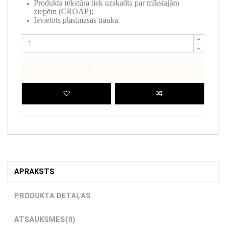
Produkta tekstūra tiek uzskatīta par mīkstajām
ziepēm (CROAP);
Ievietots plastmasas traukā.
PIEVIENOT GROZAM
APRAKSTS
PRODUKTA DETAĻAS
ATSAUKSMES
(0)