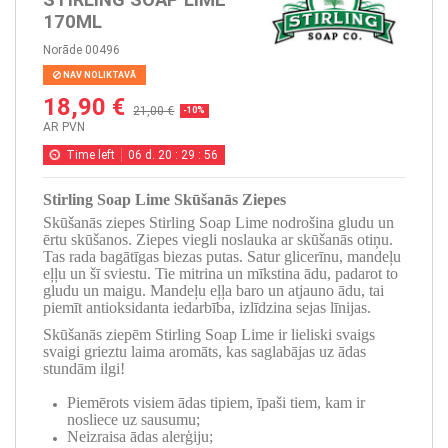
170ML
Norāde
00496
NAV NOLIKTAVĀ
18,90 €
21,00 €
-10%
AR PVN
Time left
06
d.
20
:
29
:
56
Stirling Soap Lime Skūšanās Ziepes
Skūšanās ziepes Stirling Soap Lime nodrošina gludu un
ērtu skūšanos. Ziepes viegli noslauka ar skūšanās otiņu.
Tas rada bagātīgas biezas putas. Satur glicerīnu, mandeļu
eļļu un šī sviestu. Tie mitrina un mīkstina ādu, padarot to
gludu un maigu. Mandeļu eļļa baro un atjauno ādu, tai
piemīt antioksidanta iedarbība, izlīdzina sejas līnijas.
Skūšanās ziepēm Stirling Soap Lime ir lieliski svaigs
svaigi grieztu laima aromāts, kas saglabājas uz ādas
stundām ilgi!
Piemērots visiem ādas tipiem, īpaši tiem, kam ir
nosliece uz sausumu;
Neizraisa ādas alerģiju;