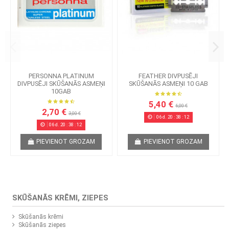
PERSONNA PLATINUM
FEATHER DIVPUSĒJI
DIVPUSĒJI SKŪŠANĀS ASMEŅI
SKŪŠANĀS ASMEŅI 10 GAB
10GAB
5,40 €
6,00 €
2,70 €
3,00 €
06
d.
20
:
38
:
12
06
d.
20
:
38
:
12
PIEVIENOT GROZAM
PIEVIENOT GROZAM
SKŪŠANĀS KRĒMI, ZIEPES
Skūšanās krēmi
Skūšanās ziepes