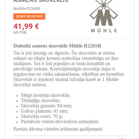
Norāde
R226SR
NAV NOLIKTAVĀ
41,99 €
AR PVN
Dubultā asmens skuveklis Mühle R226SR
Tas ir ļoti izturīgs un ilgstošs. Šis skuveklis ar melnu
rokturi un slēgtu ķemmi nodrošina vienmērīgu un ātru
skūšanos. Tas ir ļoti populārs ar funkcionalitāti un
pievilcīgu izskatu. Korozijizturīgās skuvekļa daļas ir
izgatavotas no cinka sakausējuma, niķelētas un hromētas.
Skuveklis ir iepakots skaistā ražotāja kastē ar 1 Muhle
skuvekļa asmeni.
Slēgts ķemmju skuveklis;
Trīsdaļīgs skuveklis;
Skuvekļa garums: 94 mm;
Galvas platums: 41 mm;
Skuvekļa svars: 70 g;
Piemērots visiem divvirzienu asmeņiem.
Pareiza dāvana vīrietim jebkuram gadījumam!