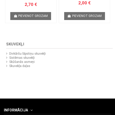
2,00 €
2,70 €
PIEVIENOT GROZAM
PIEVIENOT GROZAM
SKUVEKĻI
Divkāršu lāpstiņu skuvekļi
Sistēmas skuvekļi
Skūšanās asmeņi
Skuvekļa daļas
INFORMĀCIJA