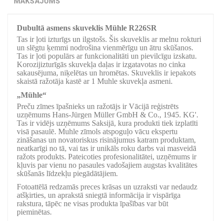
MAKSĀJUMS
Dubultā asmens skuveklis Mühle R226SR
Tas ir ļoti izturīgs un ilgstošs. Šis skuveklis ar melnu rokturi
un slēgtu ķemmi nodrošina vienmērīgu un ātru skūšanos.
Tas ir ļoti populārs ar funkcionalitāti un pievilcīgu izskatu.
Korozijizturīgās skuvekļa daļas ir izgatavotas no cinka
sakausējuma, niķelētas un hromētas. Skuveklis ir iepakots
skaistā ražotāja kastē ar 1 Muhle skuvekļa asmeni.
„Mühle“
Preču zīmes īpašnieks un ražotājs ir Vācijā reģistrēts
uzņēmums Hans-Jürgen Müller GmbH & Co., 1945. KG'.
Tas ir vidējs uzņēmums Saksijā, kura produkti tiek izplatīti
visā pasaulē. Muhle zīmols atspoguļo vācu ekspertu
zināšanas un novatoriskus risinājumus katram produktam,
neatkarīgi no tā, vai tas ir unikāls roku darbs vai masveidā
ražots produkts. Pateicoties profesionalitātei, uzņēmums ir
kļuvis par vienu no pasaules vadošajiem augstas kvalitātes
skūšanās līdzekļu piegādātājiem.
Fotoattēlā redzamās preces krāsas un uzraksti var nedaudz
atšķirties, un aprakstā sniegtā informācija ir vispārīga
rakstura, tāpēc ne visas produkta īpašības var būt
pieminētas.