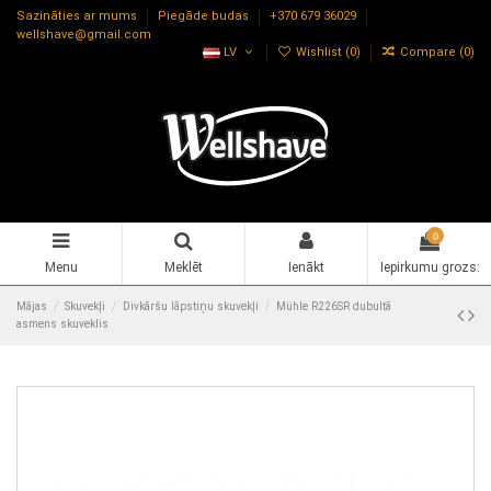
Sazināties ar mums
Piegāde budas
+370 679 36029
wellshave@gmail.com
LV
Wishlist (
0
)
Compare (
0
)
0
Menu
Meklēt
Ienākt
Iepirkumu grozs:
Mājas
Skuvekļi
Divkāršu lāpstiņu skuvekļi
Mühle R226SR dubultā
asmens skuveklis