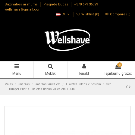
Sazināties ar mums
Piegāde budas
+370 679 36029
wellshave@gmail.com
LV
Wishlist (
0
)
Compare (
0
)
0
Menu
Meklēt
Ienākt
Iepirkumu grozs:
Mājas
Smaržas
Smaržas vīriešiem
Tualetes ūdens vīriešiem
Geo
F.Trumper Eucris Tualetes ūdens vīriešiem 100ml