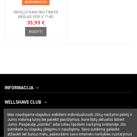
IŠPARDUOTA
WHOLLY KAW SKUTIMOSI
MUILAS VOR V 114G
35,99 €
RODYTI
INFORMACIJA
WELLSHAVE CLUB
Mes naudojame slapukus siekdami individualizuoti Jūsų naršymo patirtį ir
SUSISIEKITE SU MUMIS
Jums rodomą turinį bei pateikti pasiūlymus, kurie būtų aktualūs būtent
Jums. Paspaudę „sutinku“ arba toliau tęsdami naršymą svetainėje Jūs
sutinkate su slapukų įdiegimu ir naudojimu. Savo sutikimą galėsite
atšaukti bet kuriuo metu, pakeisdami savo interneto naršyklės nustatymus