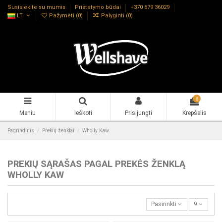
Susisiekite su mumis
Pristatymo būdai
+370 679 36029
LT
Pažymėti (
0
)
Palyginti (
0
)
0
Meniu
Ieškoti
Prisijungti
Krepšelis
Pagrindinis
Prekių ženklai
Wholly Kaw
PREKIŲ SĄRAŠAS PAGAL PREKĖS ŽENKLĄ
WHOLLY KAW
Pasirinkti
9