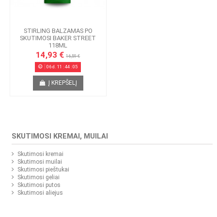
STIRLING BALZAMAS PO
SKUTIMOSI BAKER STREET
118ML
14,93 €
16,59 €
06
d.
11
:
44
:
05
Į KREPŠELĮ
SKUTIMOSI KREMAI, MUILAI
Skutimosi kremai
Skutimosi muilai
Skutimosi pieštukai
Skutimosi geliai
Skutimosi putos
Skutimosi aliejus