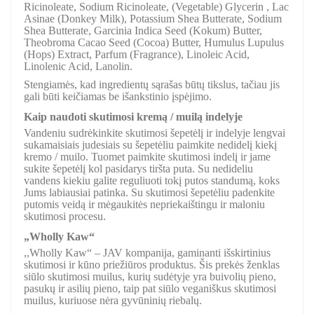
Ricinoleate, Sodium Ricinoleate, (Vegetable) Glycerin , Lac
Asinae (Donkey Milk), Potassium Shea Butterate, Sodium
Shea Butterate, Garcinia Indica Seed (Kokum) Butter,
Theobroma Cacao Seed (Cocoa) Butter, Humulus Lupulus
(Hops) Extract, Parfum (Fragrance), Linoleic Acid,
Linolenic Acid, Lanolin.
Stengiamės, kad ingredientų sąrašas būtų tikslus, tačiau jis
gali būti keičiamas be išankstinio įspėjimo.
Kaip naudoti skutimosi kremą / muilą indelyje
Vandeniu sudrėkinkite skutimosi šepetėlį ir indelyje lengvai
sukamaisiais judesiais su šepetėliu paimkite nedidelį kiekį
kremo / muilo. Tuomet paimkite skutimosi indelį ir jame
sukite šepetėlį kol pasidarys tiršta puta. Su nedideliu
vandens kiekiu galite reguliuoti tokį putos standumą, koks
Jums labiausiai patinka. Su skutimosi šepetėliu padenkite
putomis veidą ir mėgaukitės nepriekaištingu ir maloniu
skutimosi procesu.
„Wholly Kaw“
,,Wholly Kaw“ – JAV kompanija, gaminanti išskirtinius
skutimosi ir kūno priežiūros produktus. Šis prekės ženklas
siūlo skutimosi muilus, kurių sudėtyje yra buivolių pieno,
pasukų ir asilių pieno, taip pat siūlo veganiškus skutimosi
muilus, kuriuose nėra gyvūninių riebalų.