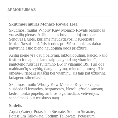
APMOKĖJIMAS
Skutimosi muilas Monaco Royale 114g
Skutimosi muilas Wholly Kaw Monaco Royale pagrindas
yra asilių pienas. Asilių pienas buvo naudojamas dar
Senovės Egipte, kuriame maudydavosi ir Kleopatra
Moksliškesnis požiūris ir odos priežiūros mokslas dabar
patvirtina asilo pieno naudojimą odos priežiūrai.
Asilių piene yra daug baltymų, laktoglobulinų, kalcio, kalio,
fosforo ir magnio. Jame taip pat yra daug vitamino C,
pantoteno rūgšties (vitamino B5) ir vitamino B9. Turi odą
maitinančių savybių, daug baltymų, mineralų, omega-3 ir
omega-6 riebalų rūgščių bei vitaminų. Jis taip pat užtikrina
kolageno stimuliavimą.
Skutimosi muilo Wholly Kaw Monaco Royale kvapas
susideda iš levandos, bergamotės, Neroli, ąžuolo samanų,
kedro, tonka pupelių, ambros, agarmedžio, vetiverijos,
sandalmedžio ir muskuso natų.
Sudėtis
Aqua (Water), Potassium Stearate, Sodium Stearate,
Potassium Tallowate, Sodium Tallowate, Potassium