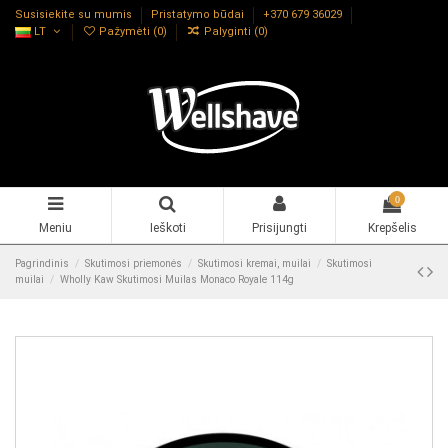
Susisiekite su mumis
Pristatymo būdai
+370 679 36029
LT
Pažymėti (
0
)
Palyginti (
0
)
0
Meniu
Ieškoti
Prisijungti
Krepšelis
Pagrindinis
Skutimosi priemonės
Skutimosi kremai, muilai
Skutimosi
muilai
Wholly Kaw Skutimosi Muilas Monaco Royale 114g