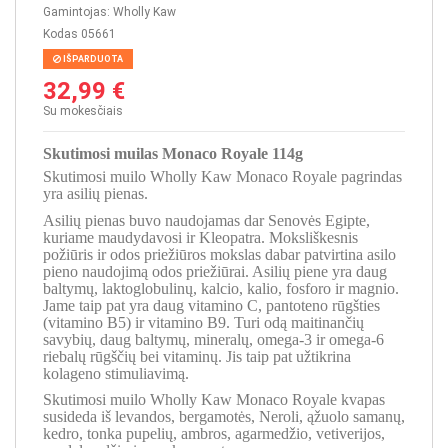
Gamintojas:
Wholly Kaw
Kodas
05661
IŠPARDUOTA
32,99 €
Su mokesčiais
Skutimosi muilas Monaco Royale 114g
Skutimosi muilo Wholly Kaw Monaco Royale pagrindas
yra asilių pienas.
Asilių pienas buvo naudojamas dar Senovės Egipte,
kuriame maudydavosi ir Kleopatra. Moksliškesnis
požiūris ir odos priežiūros mokslas dabar patvirtina asilo
pieno naudojimą odos priežiūrai. Asilių piene yra daug
baltymų, laktoglobulinų, kalcio, kalio, fosforo ir magnio.
Jame taip pat yra daug vitamino C, pantoteno rūgšties
(vitamino B5) ir vitamino B9. Turi odą maitinančių
savybių, daug baltymų, mineralų, omega-3 ir omega-6
riebalų rūgščių bei vitaminų. Jis taip pat užtikrina
kolageno stimuliavimą.
Skutimosi muilo Wholly Kaw Monaco Royale kvapas
susideda iš levandos, bergamotės, Neroli, ąžuolo samanų,
kedro, tonka pupelių, ambros, agarmedžio, vetiverijos,