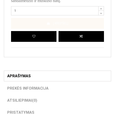
sandalmedžio ir muskuso natų.
Į KREPŠELĮ
APRAŠYMAS
PREKĖS INFORMACIJA
ATSILIEPIMAI
(0)
PRISTATYMAS