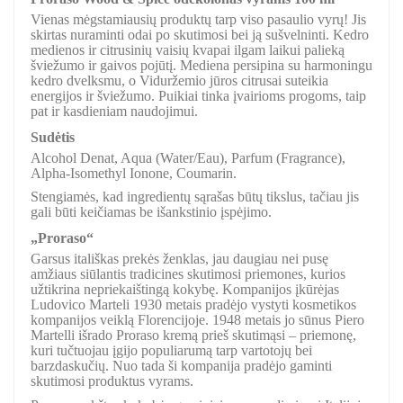
Vienas mėgstamiausių produktų tarp viso pasaulio vyrų! Jis
skirtas nuraminti odai po skutimosi bei ją sušvelninti. Kedro
medienos ir citrusinių vaisių kvapai ilgam laikui palieką
šviežumo ir gaivos pojūtį. Mediena persipina su harmoningu
kedro dvelksmu, o Viduržemio jūros citrusai suteikia
energijos ir šviežumo. Puikiai tinka įvairioms progoms, taip
pat ir kasdieniam naudojimui.
Sudėtis
Alcohol Denat, Aqua (Water/Eau), Parfum (Fragrance),
Alpha-Isomethyl Ionone, Coumarin.
Stengiamės, kad ingredientų sąrašas būtų tikslus, tačiau jis
gali būti keičiamas be išankstinio įspėjimo.
„Proraso“
Garsus itališkas prekės ženklas, jau daugiau nei pusę
amžiaus siūlantis tradicines skutimosi priemones, kurios
užtikrina nepriekaištingą kokybę. Kompanijos įkūrėjas
Ludovico Marteli 1930 metais pradėjo vystyti kosmetikos
kompanijos veiklą Florencijoje. 1948 metais jo sūnus Piero
Martelli išrado Proraso kremą prieš skutimąsi – priemonę,
kuri tučtuojau įgijo populiarumą tarp vartotojų bei
barzdaskučių. Nuo tada ši kompanija pradėjo gaminti
skutimosi produktus vyrams.