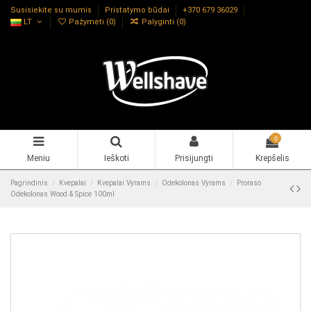
Susisiekite su mumis
Pristatymo būdai
+370 679 36029
LT
Pažymėti (
0
)
Palyginti (
0
)
0
Meniu
Ieškoti
Prisijungti
Krepšelis
Pagrindinis
Kvepalai
Kvepalai Vyrams
Odekolonas Vyrams
Proraso
Odekolonas Wood & Spice 100ml