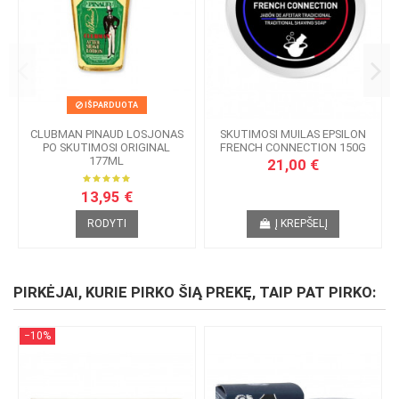
IŠPARDUOTA
CLUBMAN PINAUD LOSJONAS
SKUTIMOSI MUILAS EPSILON
PO SKUTIMOSI ORIGINAL
FRENCH CONNECTION 150G
177ML
21,00 €
13,95 €
RODYTI
Į KREPŠELĮ
PIRKĖJAI, KURIE PIRKO ŠIĄ PREKĘ, TAIP PAT PIRKO:
−10%