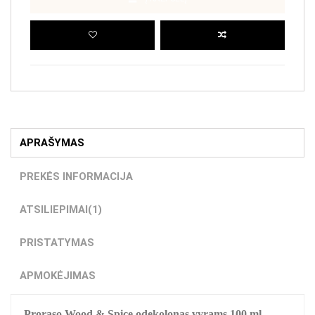
APRAŠYMAS
PREKĖS INFORMACIJA
ATSILIEPIMAI
(1)
PRISTATYMAS
APMOKĖJIMAS
Proraso Wood & Spice odekolonas vyrams 100 ml