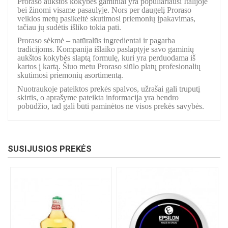
Proraso aukštos kokybės gaminiai yra populiariausi Italijoje
bei žinomi visame pasaulyje. Nors per daugelį Proraso
veiklos metų pasikeitė skutimosi priemonių įpakavimas,
tačiau jų sudėtis išliko tokia pati.
Proraso sėkmė – natūralūs ingredientai ir pagarba
tradicijoms. Kompanija išlaiko paslaptyje savo gaminių
aukštos kokybės slaptą formulę, kuri yra perduodama iš
kartos į kartą. Šiuo metu Proraso siūlo platų profesionalių
skutimosi priemonių asortimentą.
Nuotraukoje pateiktos prekės spalvos, užrašai gali truputį
skirtis, o aprašyme pateikta informacija yra bendro
pobūdžio, tad gali būti paminėtos ne visos prekės savybės.
SUSIJUSIOS PREKĖS