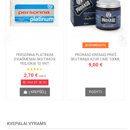
IŠPARDUOTA
PERSONNA PLATINUM
PRORASO KREMAS PRIEŠ
DVIAŠMENIAI SKUTIMOSI
SKUTIMĄSI AZUR LIME 100ML
PEILIUKAI 10 VNT
9,00 €
2,70 €
3,00 €
06
d.
07
:
38
:
01
Į KREPŠELĮ
RODYTI
KVEPALAI VYRAMS