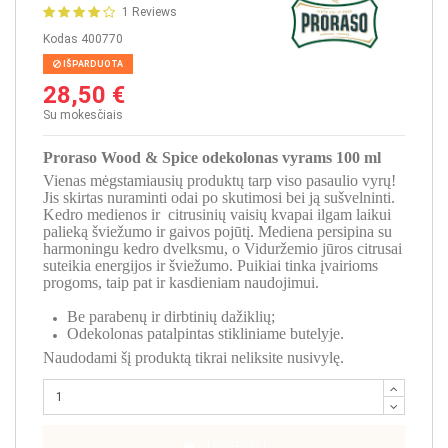
1 Reviews
Kodas
400770
IŠPARDUOTA
28,50 €
Su mokesčiais
Proraso Wood & Spice odekolonas vyrams 100 ml
Vienas mėgstamiausių produktų tarp viso pasaulio vyrų!
Jis skirtas nuraminti odai po skutimosi bei ją sušvelninti.
Kedro medienos ir citrusinių vaisių kvapai ilgam laikui
palieką šviežumo ir gaivos pojūtį. Mediena persipina su
harmoningu kedro dvelksmu, o Viduržemio jūros citrusai
suteikia energijos ir šviežumo. Puikiai tinka įvairioms
progoms, taip pat ir kasdieniam naudojimui.
Be parabenų ir dirbtinių dažiklių;
Odekolonas patalpintas stikliniame butelyje.
Naudodami šį produktą tikrai neliksite nusivylę.
Į KREPŠELĮ