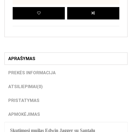
APRAŠYMAS
PREKĖS INFORMACIJA
ATSILIEPIMAI
(0)
PRISTATYMAS
APMOKĖJIMAS
Skutimosi muilas Edwin Jagger su Santalu