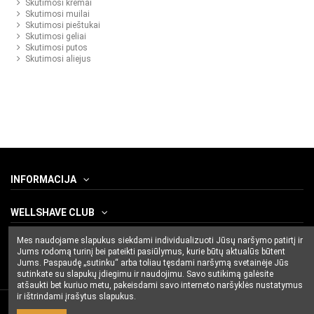
Skutimosi kremai
Skutimosi muilai
Skutimosi pieštukai
Skutimosi geliai
Skutimosi putos
Skutimosi aliejus
INFORMACIJA
WELLSHAVE CLUB
Mes naudojame slapukus siekdami individualizuoti Jūsų naršymo patirtį ir
SUSISIEKITE SU MUMIS
Jums rodomą turinį bei pateikti pasiūlymus, kurie būtų aktualūs būtent
Jums. Paspaudę „sutinku“ arba toliau tęsdami naršymą svetainėje Jūs
sutinkate su slapukų įdiegimu ir naudojimu. Savo sutikimą galėsite
atšaukti bet kuriuo metu, pakeisdami savo interneto naršyklės nustatymus
ir ištrindami įrašytus slapukus.