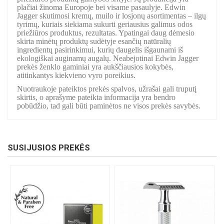
plačiai žinoma Europoje bei visame pasaulyje. Edwin
Jagger skutimosi kremų, muilo ir losjonų asortimentas – ilgų
tyrimų, kuriais siekiama sukurti geriausius galimus odos
priežiūros produktus, rezultatas. Ypatingai daug dėmesio
skirta minėtų produktų sudėtyje esančių natūralių
ingredientų pasirinkimui, kurių daugelis išgaunami iš
ekologiškai auginamų augalų. Neabejotinai Edwin Jagger
prekės ženklo gaminiai yra aukščiausios kokybės,
atitinkantys kiekvieno vyro poreikius.
Nuotraukoje pateiktos prekės spalvos, užrašai gali truputį
skirtis, o aprašyme pateikta informacija yra bendro
pobūdžio, tad gali būti paminėtos ne visos prekės savybės.
SUSIJUSIOS PREKĖS