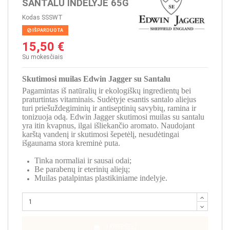
SANTALU INDELYJE 65G
Kodas
SSSWT
IŠPARDUOTA
15,50 €
Su mokesčiais
Skutimosi muilas Edwin Jagger su Santalu
Pagamintas iš natūralių ir ekologiškų ingredientų bei
praturtintas vitaminais. Sudėtyje esantis santalo aliejus
turi priešuždegiminių ir antiseptinių savybių, ramina ir
tonizuoja odą. Edwin Jagger skutimosi muilas su santalu
yra itin kvapnus, ilgai išliekančio aromato. Naudojant
karštą vandenį ir skutimosi šepetėlį, nesudėtingai
išgaunama stora kreminė puta.
Tinka normaliai ir sausai odai;
Be parabenų ir eterinių aliejų;
Muilas patalpintas plastikiniame indelyje.
Į KREPŠELĮ