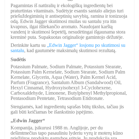
Pagamintas iš natūralių ir ekologiškų ingredientų bei
praturtintas vitaminais. Sudėtyje esantis santalo aliejus turi
priešuždegiminių ir antiseptinių savybių, ramina ir tonizuoja
odą. Edwin Jagger skutimosi muilas su santalu yra itin
kvapnus, ilgai išliekančio aromato. Naudojant karštą
vandenį ir skutimosi šepetėlį, nesudėtingai išgaunama stora
kreminė puta. Supakuotas originalioje gamintojo dėžutėje.
Derinkite kartu su
„Edwin Jagger“ losjonu po skutimosi su
santalu
, kad gautumėte maksimalų skutimosi rezultatą.
Sudėtis
Potassium Palmate, Sodium Palmate, Potassium Stearate,
Potassium Palm Kernelate, Sodium Stearate, Sodium Palm
Kernelate, Glycerin, Aqua (Water), Palm Kernel Acid,
Parfum (Fragrance), Santalum Album (Sandalwood) Oil,
Hexyl Cinnamal, Hydroxyisohexyl 3-Cyclohexene,
Carboxaldehyde, Limonene, Butylphenyl Methylpropional,
Pentasodium Pentetate, Tetrasodium Etidronate.
Stengiamės, kad ingredientų sąrašas būtų tikslus, tačiau jis
gali būti keičiamas be išankstinio įspėjimo.
„Edwin Jagger“
Kompanija, įsikurusi 1988 m. Anglijoje, per du
dešimtmečius tapo pasauliniu lyderiu vyrų ir moterų kūno
priežiūros produktų gamybos srityje. Jų produkcija yra