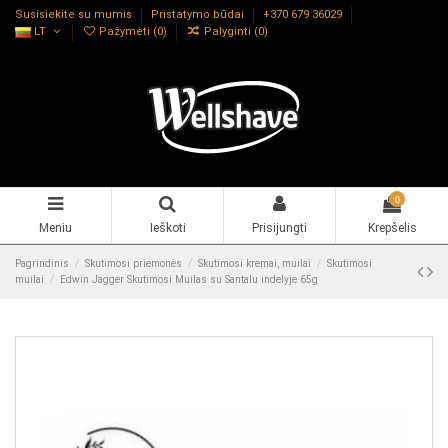
Susisiekite su mumis
Pristatymo būdai
+370 679 36029
LT
Pažymėti (
0
)
Palyginti (
0
)
0
Meniu
Ieškoti
Prisijungti
Krepšelis
Pagrindinis
Skutimosi priemonės
Skutimosi kremai, muilai
Skutimosi
muilai
Edwin Jagger Skutimosi Muilas su Santalu indelyje 65g