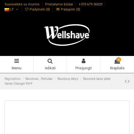
Susisiekite su mumis
Pristatymo būdai
+370 679 36029
LT
Pažymėti (
0
)
Palyginti (
0
)
0
Meniu
Ieškoti
Prisijungti
Krepšelis
Pagrindinis
Skustuvai , Peiliukai
Skustuvų dalys
Razorock base plate
Game Changer 84-P