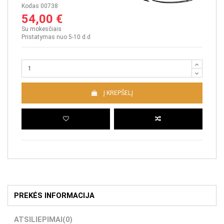
Kodas
00738
54,00 €
Su mokesčiais
Pristatymas nuo 5-10 d.d
Į KREPŠELĮ
PREKĖS INFORMACIJA
ATSILIEPIMAI
(0)