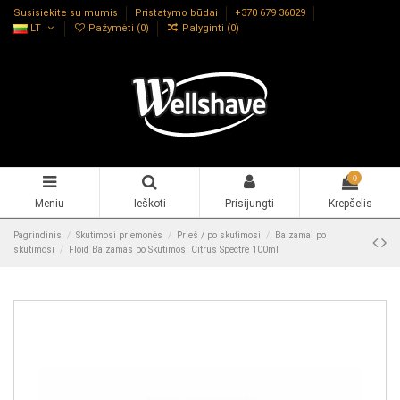
Susisiekite su mumis
Pristatymo būdai
+370 679 36029
LT
Pažymėti (
0
)
Palyginti (
0
)
0
Meniu
Ieškoti
Prisijungti
Krepšelis
Pagrindinis
Skutimosi priemonės
Prieš / po skutimosi
Balzamai po
skutimosi
Floid Balzamas po Skutimosi Citrus Spectre 100ml