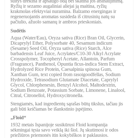
sultys drėkina ir apsaugo odą bei skatina jos atsinaujinimą.
Ryžių ir sezamo augaliniai aliejai ją maitina, ryžių
krakmolas efektyviai nuramina. Balzamo energingas ir
regeneruojantis aromatas susideda iš citrusinių natų su
pačiulio, ažuolo samanų ir ambros prieskoniais.
Sudėtis
Aqua (Water/Eau), Oryza sativa (Rice) Bran Oil, Glycerin,
Dicaprylyl Ether, Polysorbate 40, Sesamum indicum
(Sesame) Seed Oil, Oryza sativa (Rice) Starch, Alce
barbadensis Leaf Juice, Acrylates/C10-30 Alkyl Acrylate
Crosspolymer, Tocopheryl Acetate, Allantoin, Parfum
(Fragrance), Panthenol, Opuntia ficus-indica Stem Extract,
Hydrolyzed Rice Protein, Caesalpinia spinosa Gum,
Xanthan Gum, text copied from rasoigoodfellas, Sodium
Hydroxide, Tetrasodium Glutamate Diacetate, Caprylyl
Glycol, Chlorphenesin, Benzyl Alcohol, Maltodextrin,
Sodium Benzoate, Potassium Sorbate, Limonene, Linalool,
Citral, Citronellol, Hydroxycitronella.
Stengiamės, kad ingredientų sąrašas būtų tikslus, tačiau jis
gali būti keičiamas be išankstinio įspėjimo.
„Floid“
1932 metais Ispanijoje susikūrusi Floid kompanija
sėkmingai tęsia savo veiklą iki šiol. Jų skutimosi ir odos
priežiūros priemonės itin kokybiškos ir paklausios.