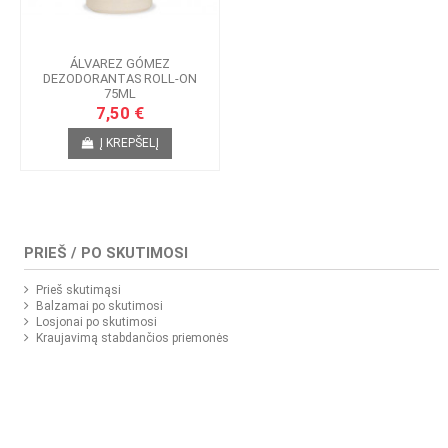
ÁLVAREZ GÓMEZ
DEZODORANTAS ROLL-ON
75ML
7,50 €
Į KREPŠELĮ
PRIEŠ / PO SKUTIMOSI
Prieš skutimąsi
Balzamai po skutimosi
Losjonai po skutimosi
Kraujavimą stabdančios priemonės