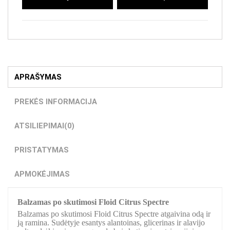
APRAŠYMAS
PREKĖS INFORMACIJA
ATSILIEPIMAI
(0)
PRISTATYMAS
APMOKĖJIMAS
Balzamas po skutimosi Floid Citrus Spectre
Balzamas po skutimosi Floid Citrus Spectre atgaivina odą ir
ją ramina. Sudėtyje esantys alantoinas, glicerinas ir alavijo