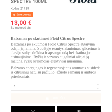
SPECTRE 100ML
Kodas
21728
IŠPARDUOTA
13,00 €
Su mokesčiais
Balzamas po skutimosi Floid Citrus Spectre
Balzamas po skutimosi Floid Citrus Spectre atgaivina
odą ir ją ramina. Sudėtyje esantys alantoinas, glicerinas ir
alavijo sultys drėkina ir apsaugo odą bei skatina jos
atsinaujinimą. Ryžių ir sezamo augaliniai aliejai ją
maitina, ryžių krakmolas efektyviai nuramina.
Balzamo energingas ir regeneruojantis aromatas susideda
iš citrusinių natų su pačiulio, ažuolo samanų ir ambros
prieskoniais.
Į KREPŠELĮ