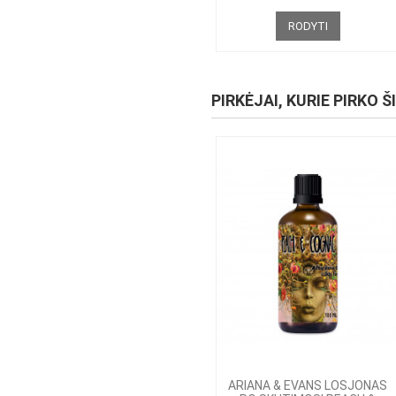
RODYTI
PIRKĖJAI, KURIE PIRKO Š
ARIANA & EVANS LOSJONAS