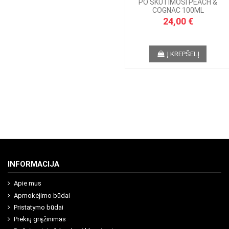
PO SKUTIMOSI PEACH &
COGNAC 100ML
24,00 €
Į KREPŠELĮ
INFORMACIJA
Apie mus
Apmokėjimo būdai
Pristatymo būdai
Prekių grąžinimas