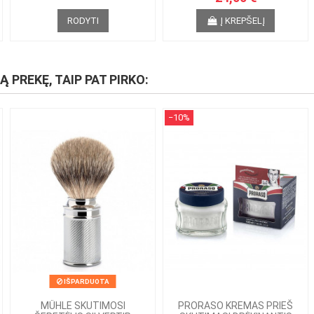
RODYTI
Į KREPŠELĮ
IĄ PREKĘ, TAIP PAT PIRKO:
−10%
IŠPARDUOTA
MÜHLE SKUTIMOSI
PRORASO KREMAS PRIEŠ