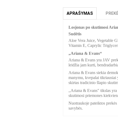
APRAŠYMAS
PREKĖ
Losjonas po skutimosi Ari
Sudėtis
Aloe Vera Juice, Vegetable G
Vitamin E, Caprylic Triglyceri
„Ariana & Evans“
Ariana & Evans yra JAV prekės 
leidžia jam kurti, bendradarbiau
Ariana & Evans siekia demokra
manymu, kvepalai tikriausiai 
skirtas tradicinio šlapio skut
,,Ariana & Evans" tikslas yra 
skutimosi priemones kiekvien
Nuotraukoje pateiktos prekės s
savybės.