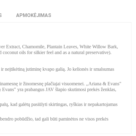
S
APMOKĖJIMAS
ver Extract, Chamomile, Plantain Leaves, White Willow Bark,
oconut oils for silkier feel and as a natural preservative).
ir neįtikėtiną jutiminę kvapo galią. Jo kelionės ir smalsumas
ieinamesnę ir žinomesnę plačiajai visuomenei. ,,Ariana & Evans"
 & Evans" yra prabangus JAV šlapio skutimosi prekės ženklas,
palų, kad galėtų pasiūlyti skirtingas, ryškias ir nepakartojamas
a bendro pobūdžio, tad gali būti paminėtos ne visos prekės