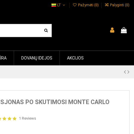
LT
Pažymėti (
0
)
Palyginti (
0
)
ŪRA
DOVANŲ IDEJOS
AKCIJOS
OSJONAS PO SKUTIMOSI MONTE CARLO
1 Reviews