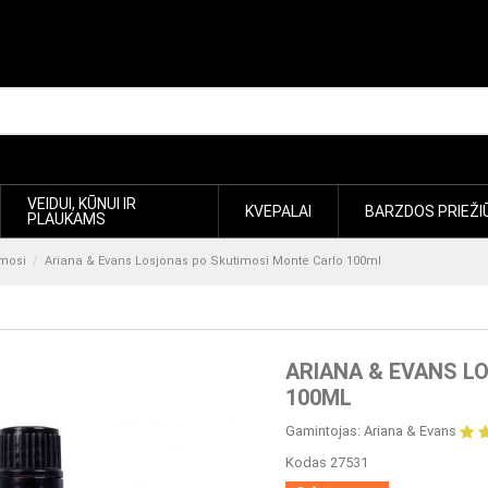
VEIDUI, KŪNUI IR
KVEPALAI
BARZDOS PRIEŽI
PLAUKAMS
imosi
Ariana & Evans Losjonas po Skutimosi Monte Carlo 100ml
ARIANA & EVANS L
100ML
Gamintojas:
Ariana & Evans
Kodas
27531