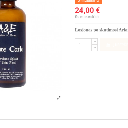
IŠPARDUOTA
24,00 €
Su mokesčiais
Losjonas po skutimosi Ari
Į KREPŠE