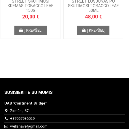
STREET SKUTIMOSI
STREET LOSJONAS PO
KREMAS TOBACCO LEAF
SKUTIMOSI TOBACCO LEAF
150G
50ML
20,00 €
48,00 €
Į KREPŠELĮ
Į KREPŠELĮ
SUSISIEKITE SU MUMIS
UAB "Continent Bridge"
Žirmūnų 67a
+37067936029
wellshave@gmail.com