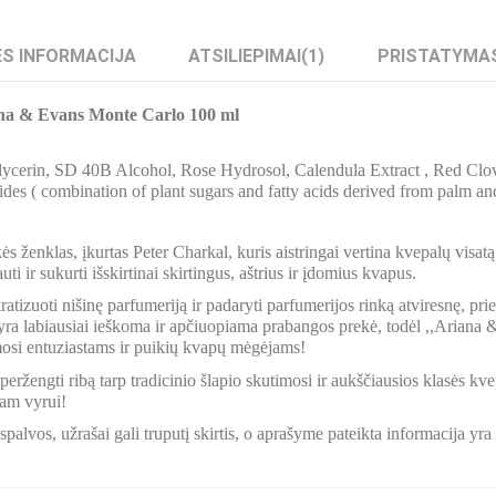
S INFORMACIJA
ATSILIEPIMAI
(1)
PRISTATYMA
ana & Evans Monte Carlo 100 ml
lycerin, SD 40B Alcohol, Rose Hydrosol, Calendula Extract , Red Clo
des ( combination of plant sugars and fatty acids derived from palm and c
ženklas, įkurtas Peter Charkal, kuris aistringai vertina kvepalų visatą 
ti ir sukurti išskirtinai skirtingus, aštrius ir įdomius kvapus.
tizuoti nišinę parfumeriją ir padaryti parfumerijos rinką atviresnę, pr
yra labiausiai ieškoma ir apčiuopiama prabangos prekė, todėl ,,Ariana
imosi entuziastams ir puikių kvapų mėgėjams!
peržengti ribą tarp tradicinio šlapio skutimosi ir aukščiausios klasės kve
am vyrui!
palvos, užrašai gali truputį skirtis, o aprašyme pateikta informacija yr