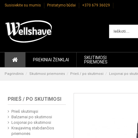
Susisiekite su mumis
Pristatymo būdai
+370 679 36029
SKUTIMOSI
PREKINIAI ŽENKLAI
PRIEMONĖS
Pagrindinis
Skutimosi priemonės
Prieš / po skutimosi
Losjonai po skut
PRIEŠ / PO SKUTIMOSI
Prieš skutimąsi
Balzamai po skutimosi
Losjonai po skutimosi
Kraujavimą stabdančios
priemonės