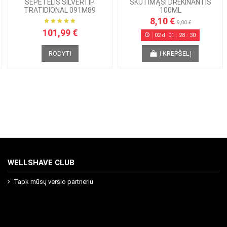
ŠEPETĖLIS SILVERTIP
SKUTIMĄSI DRĖKINANTIS
TRATIDIONAL 091M89
100ML
8,10 €
9,00 €
101,99 €
02
d.
01
:
28
:
29
RODYTI
Į KREPŠELĮ
WELLSHAVE CLUB
Tapk mūsų verslo partneriu