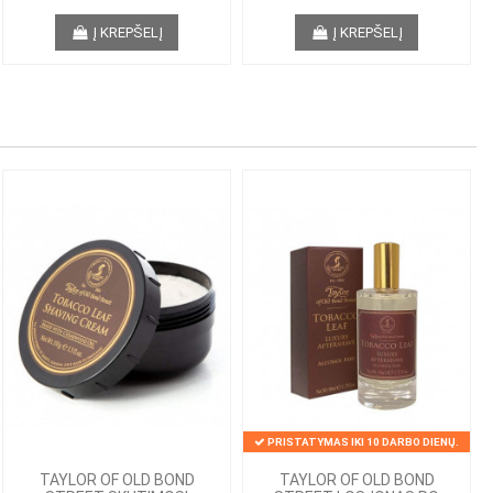
Į KREPŠELĮ
Į KREPŠELĮ
PRISTATYMAS IKI 10 DARBO DIENŲ.
TAYLOR OF OLD BOND
TAYLOR OF OLD BOND