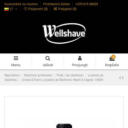
Susisiekite su mumis
Pristatymo būdai
+370 679 36029
LT
Pažymėti (
0
)
Palyginti (
0
)
0
Meniu
Ieškoti
Prisijungti
Krepšelis
Pagrindinis
Skutimosi priemonės
Prieš / po skutimosi
Losjonai po
skutimosi
Ariana & Evans Losjonas po Skutimosi Peach & Cognac 100ml