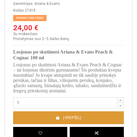
Gamintojas:
Ariana & Evans
Kodas
27418
PASKUTINĖ PREKĖ
24,00 €
Su mokesčiais
Pristatymas nuo 2–5 darbo dienų
Losjonas po skutimosi Ariana & Evans Peach &
Cognac 100 ml
Losjonas po skutimosi Ariana & Evans Peach & Cognac
– tai losjonas tikriems gurmanams! Šis produktas kvepia
nuostabiai! Jo kvape atsispindi ne tik saulėje prinokęs
persikas, tačiau ir šiltas, viliojantis persikų, konjako,
ąžuolo samanų, himalajų kedro, tabako, sandalmedžio ir
lengvų prieskonių aromatai.
Į KREPŠELĮ