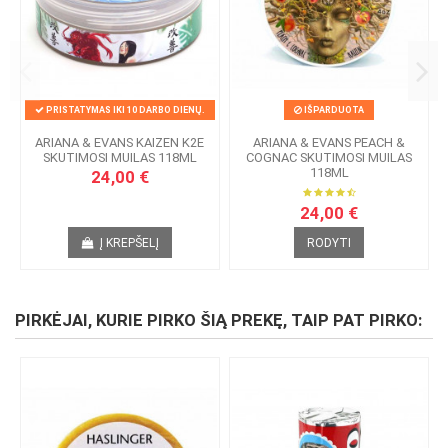
PRISTATYMAS IKI 10 DARBO DIENŲ.
IŠPARDUOTA
ARIANA & EVANS KAIZEN K2E
ARIANA & EVANS PEACH &
SKUTIMOSI MUILAS 118ML
COGNAC SKUTIMOSI MUILAS
118ML
24,00 €
24,00 €
Į KREPŠELĮ
RODYTI
PIRKĖJAI, KURIE PIRKO ŠIĄ PREKĘ, TAIP PAT PIRKO: