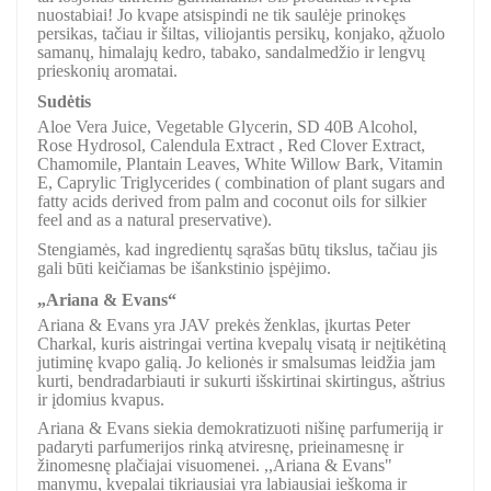
nuostabiai! Jo kvape atsispindi ne tik saulėje prinokęs
persikas, tačiau ir šiltas, viliojantis persikų, konjako, ąžuolo
samanų, himalajų kedro, tabako, sandalmedžio ir lengvų
prieskonių aromatai.
Sudėtis
Aloe Vera Juice, Vegetable Glycerin, SD 40B Alcohol,
Rose Hydrosol, Calendula Extract , Red Clover Extract,
Chamomile, Plantain Leaves, White Willow Bark, Vitamin
E, Caprylic Triglycerides ( combination of plant sugars and
fatty acids derived from palm and coconut oils for silkier
feel and as a natural preservative).
Stengiamės, kad ingredientų sąrašas būtų tikslus, tačiau jis
gali būti keičiamas be išankstinio įspėjimo.
„Ariana & Evans“
Ariana & Evans yra JAV prekės ženklas, įkurtas Peter
Charkal, kuris aistringai vertina kvepalų visatą ir neįtikėtiną
jutiminę kvapo galią. Jo kelionės ir smalsumas leidžia jam
kurti, bendradarbiauti ir sukurti išskirtinai skirtingus, aštrius
ir įdomius kvapus.
Ariana & Evans siekia demokratizuoti nišinę parfumeriją ir
padaryti parfumerijos rinką atviresnę, prieinamesnę ir
žinomesnę plačiajai visuomenei. ,,Ariana & Evans"
manymu, kvepalai tikriausiai yra labiausiai ieškoma ir