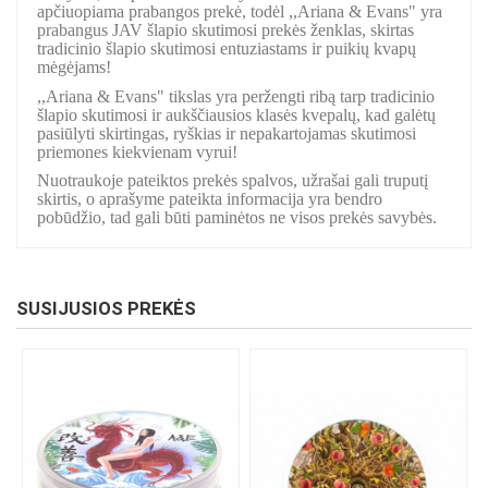
apčiuopiama prabangos prekė, todėl ,,Ariana & Evans" yra
prabangus JAV šlapio skutimosi prekės ženklas, skirtas
tradicinio šlapio skutimosi entuziastams ir puikių kvapų
mėgėjams!
,,Ariana & Evans" tikslas yra peržengti ribą tarp tradicinio
šlapio skutimosi ir aukščiausios klasės kvepalų, kad galėtų
pasiūlyti skirtingas, ryškias ir nepakartojamas skutimosi
priemones kiekvienam vyrui!
Nuotraukoje pateiktos prekės spalvos, užrašai gali truputį
skirtis, o aprašyme pateikta informacija yra bendro
pobūdžio, tad gali būti paminėtos ne visos prekės savybės.
SUSIJUSIOS PREKĖS