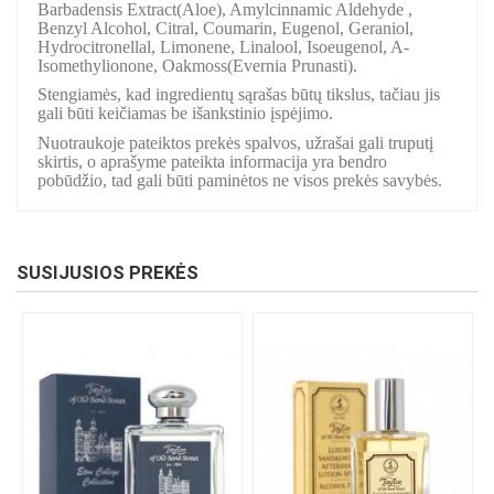
Barbadensis Extract(Aloe), Amylcinnamic Aldehyde ,
Benzyl Alcohol, Citral, Coumarin, Eugenol, Geraniol,
Hydrocitronellal, Limonene, Linalool, Isoeugenol, A-
Isomethylionone, Oakmoss(Evernia Prunasti).
Stengiamės, kad ingredientų sąrašas būtų tikslus, tačiau jis
gali būti keičiamas be išankstinio įspėjimo.
Nuotraukoje pateiktos prekės spalvos, užrašai gali truputį
skirtis, o aprašyme pateikta informacija yra bendro
pobūdžio, tad gali būti paminėtos ne visos prekės savybės.
SUSIJUSIOS PREKĖS