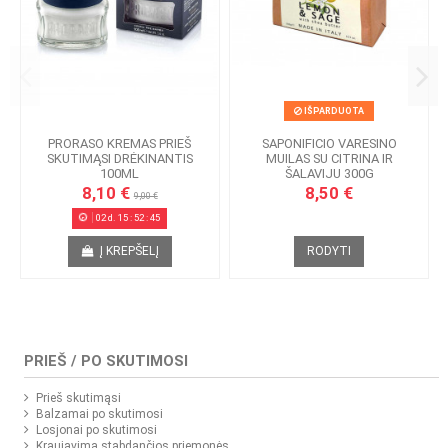
IŠPARDUOTA
PRORASO KREMAS PRIEŠ
SAPONIFICIO VARESINO
SKUTIMĄSI DRĖKINANTIS
MUILAS SU CITRINA IR
100ML
ŠALAVIJU 300G
8,10 €
8,50 €
9,00 €
02
d.
15
:
52
:
45
Į KREPŠELĮ
RODYTI
PRIEŠ / PO SKUTIMOSI
Prieš skutimąsi
Balzamai po skutimosi
Losjonai po skutimosi
Kraujavimą stabdančios priemonės