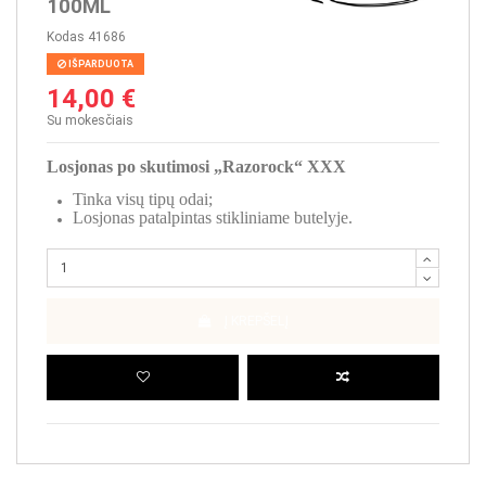
100ML
Kodas
41686
IŠPARDUOTA
14,00 €
Su mokesčiais
Losjonas po skutimosi „Razorock“ XXX
Tinka visų tipų odai;
Losjonas patalpintas stikliniame butelyje.
Į KREPŠELĮ