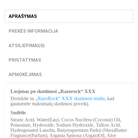
APRAŠYMAS
PREKĖS INFORMACIJA
ATSILIEPIMAI
(0)
PRISTATYMAS
APMOKĖJIMAS
Losjonas po skutimosi „Razorock“ XXX
Derinkite su
„RazoRock“ XXX skutimosi muilu
, kad
gautumėte maksimalų skutimosi poveikį.
Sudėtis
Stearic Acid, Water(Eau), Cocos Nucifera (Coconut) Oil,
Potassium, Hydroxide, Sodium Hydroxide, Tallow Acid,
Hydrogenated Lanolin, Butyrospermum Parkii (Shea)Butter
Fragrance(Parfum), Argania Spinosa (Argan)Oil, Aloe