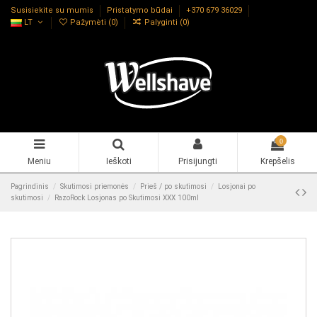
Susisiekite su mumis
Pristatymo būdai
+370 679 36029
LT
Pažymėti (
0
)
Palyginti (
0
)
0
Meniu
Ieškoti
Prisijungti
Krepšelis
Pagrindinis
Skutimosi priemonės
Prieš / po skutimosi
Losjonai po
skutimosi
RazoRock Losjonas po Skutimosi XXX 100ml