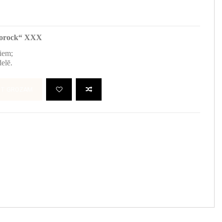
azorock“ XXX
piem;
delē.
OT GROZAM