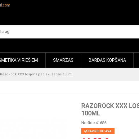
il.com
MĒTIKA VĪRIEŠIEM
SMARŽAS
BĀRDAS KOPŠANA
RazoRock XXX losjons pēc skūšanās 100ml
RAZOROCK XXX LO
100ML
Norāde
41686
NAV NOLIKTAVĀ