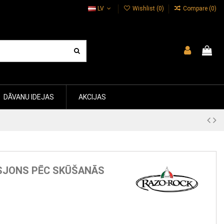
LV
Wishlist (
0
)
Compare (
0
)
DĀVANU IDEJAS
AKCIJAS
SJONS PĒC SKŪŠANĀS