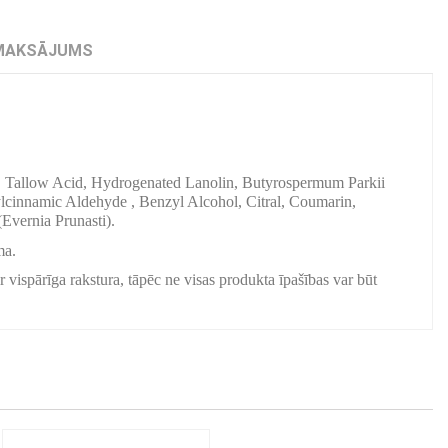
MAKSĀJUMS
, Tallow Acid, Hydrogenated Lanolin, Butyrospermum Parkii
lcinnamic Aldehyde , Benzyl Alcohol, Citral, Coumarin,
Evernia Prunasti).
ma.
r vispārīga rakstura, tāpēc ne visas produkta īpašības var būt