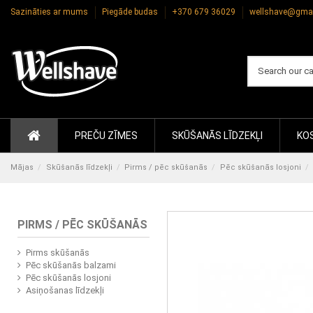
Sazināties ar mums
Piegāde budas
+370 679 36029
wellshave@gma
PREČU ZĪMES
SKŪŠANĀS LĪDZEKĻI
KOS
Mājas
Skūšanās līdzekļi
Pirms / pēc skūšanās
Pēc skūšanās losjoni
PIRMS / PĒC SKŪŠANĀS
Pirms skūšanās
Pēc skūšanās balzami
Pēc skūšanās losjoni
Asiņošanas līdzekļi