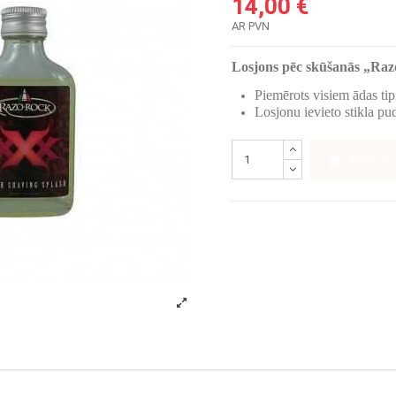
14,00 €
AR PVN
Losjons pēc skūšanās „R
Piemērots visiem ādas ti
Losjonu ievieto stikla pu
PIEVIEN