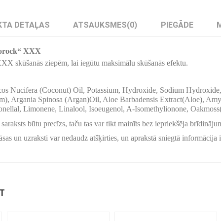
TA DETAĻAS
ATSAUKSMES
(0)
PIEGĀDE
zorock“ XXX
XX skūšanās ziepēm, lai iegūtu maksimālu skūšanās efektu.
ocos Nucifera (Coconut) Oil, Potassium, Hydroxide, Sodium Hydroxide
m), Argania Spinosa (Argan)Oil, Aloe Barbadensis Extract(Aloe), Amy
onellal, Limonene, Linalool, Isoeugenol, A-Isomethylionone, Oakmoss(
saraksts būtu precīzs, taču tas var tikt mainīts bez iepriekšēja brīdināju
sas un uzraksti var nedaudz atšķirties, un aprakstā sniegtā informācija i
KT