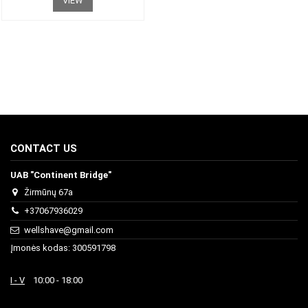
VIEW
CONTACT US
UAB "Continent Bridge"
Žirmūnų 67a
+37067936029
wellshave@gmail.com
Įmonės kodas: 300591798
I - V
10:00 - 18:00