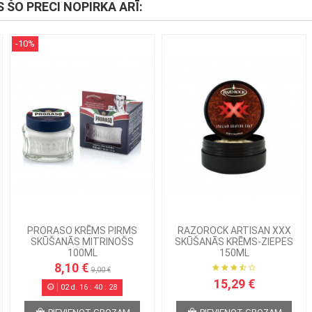
S ŠO PRECI NOPIRKA ARĪ:
-10%
PRORASO KRĒMS PIRMS
RAZOROCK ARTISAN XXX
SKŪŠANĀS MITRINOŠS
SKŪŠANĀS KRĒMS-ZIEPES
100ML
150ML
8,10 €
9,00 €
15,29 €
02
d.
16
:
40
:
27