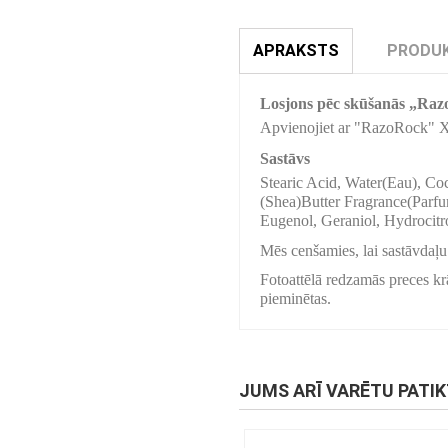
APRAKSTS
PRODUK
Losjons pēc skūšanās „Ra
Apvienojiet ar "RazoRock" X
Sastāvs
Stearic Acid, Water(Eau), C
(Shea)Butter Fragrance(Parfu
Eugenol, Geraniol, Hydrocitr
Mēs cenšamies, lai sastāvdaļu 
Fotoattēlā redzamās preces krā
pieminētas.
JUMS ARĪ VARĒTU PATI