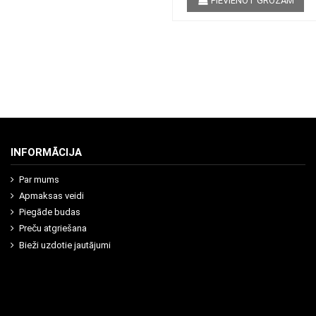
PIEVIENOT GROZAM
INFORMĀCIJA
Par mums
Apmaksas veidi
Piegāde budas
Preču atgriešana
Bieži uzdotie jautājumi