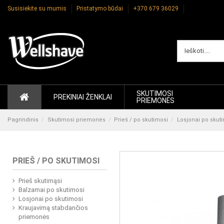
Susisiekite su mumis
Pristatymo būdai
+370 679 36029
SKUTIMOSI
PREKINIAI ŽENKLAI
PRIEMONĖS
Pagrindinis
Skutimosi priemonės
Prieš / po skutimosi
Losjonai po skut
PRIEŠ / PO SKUTIMOSI
Prieš skutimąsi
Balzamai po skutimosi
Losjonai po skutimosi
Kraujavimą stabdančios
priemonės