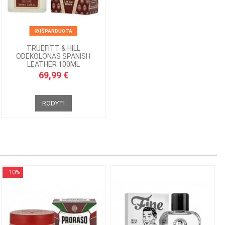
IŠPARDUOTA
TRUEFITT & HILL
ODEKOLONAS SPANISH
LEATHER 100ML
69,99 €
RODYTI
−10%