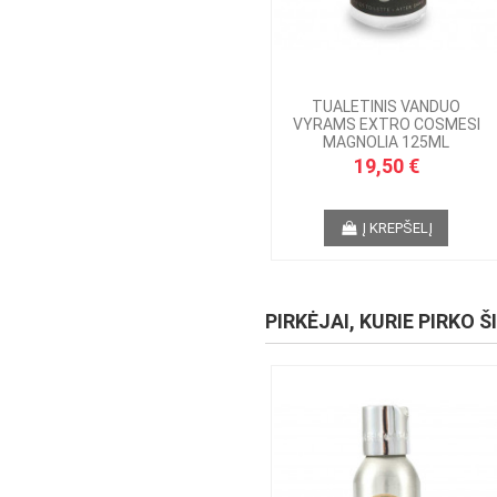
TUALETINIS VANDUO
VYRAMS EXTRO COSMESI
MAGNOLIA 125ML
19,50 €
Į KREPŠELĮ
PIRKĖJAI, KURIE PIRKO Š