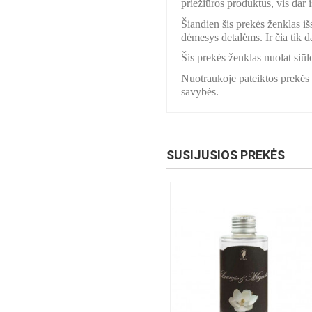
priežiūros produktus, vis dar
Šiandien šis prekės ženklas išs
dėmesys detalėms. Ir čia tik d
Šis prekės ženklas nuolat siūl
Nuotraukoje pateiktos prekės s
savybės.
SUSIJUSIOS PREKĖS