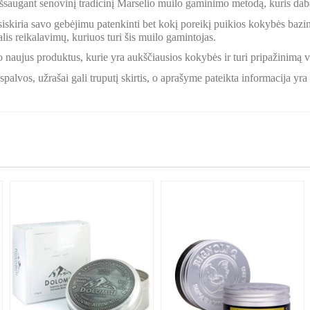
 išsaugant senovinį tradicinį Marselio muilo gaminimo metodą, kuris da
iskiria savo gebėjimu patenkinti bet kokį poreikį puikios kokybės baziniai
alis reikalavimų, kuriuos turi šis muilo gamintojas.
o naujus produktus, kurie yra aukščiausios kokybės ir turi pripažinimą 
palvos, užrašai gali truputį skirtis, o aprašyme pateikta informacija yr