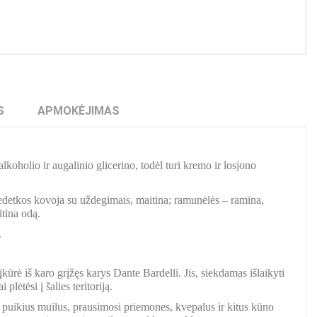
S
APMOKĖJIMAS
koholio ir augalinio glicerino, todėl turi kremo ir losjono
edetkos kovoja su uždegimais, maitina; ramunėlės – ramina,
itina odą.
.
kūrė iš karo grįžęs karys Dante Bardelli. Jis, siekdamas išlaikyti
lėtėsi į šalies teritoriją.
puikius muilus, prausimosi priemones, kvepalus ir kitus kūno