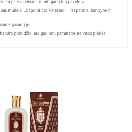
bar tampa vis retesniu muilo gamyklų paveldu.
s muilais. ,,Saponificio Varesino“ - tai patirtis, kantrybė ir
visame pasaulyje.
a bendro pobūdžio, tad gali būti paminėtos ne visos prekės