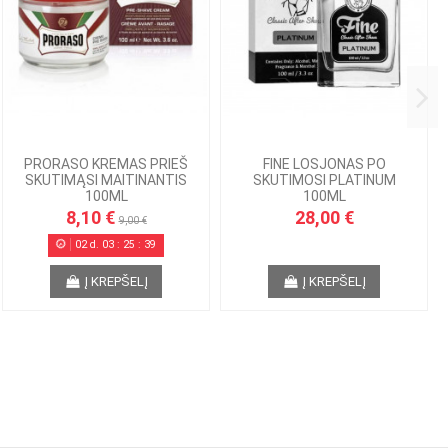
PRORASO KREMAS PRIEŠ
FINE LOSJONAS PO
SKUTIMĄSI MAITINANTIS
SKUTIMOSI PLATINUM
100ML
100ML
8,10 €
28,00 €
9,00 €
02
d.
03
:
25
:
38
Į KREPŠELĮ
Į KREPŠELĮ