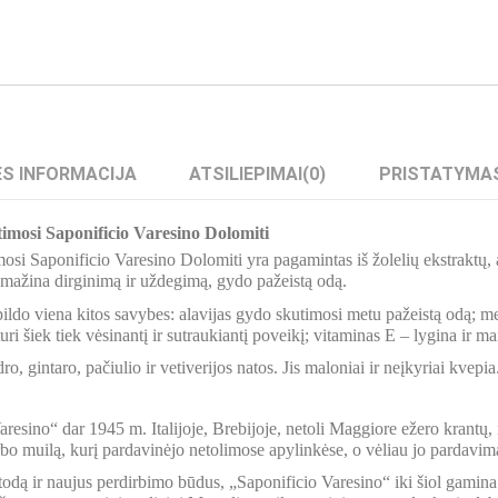
S INFORMACIJA
ATSILIEPIMAI
(0)
PRISTATYMA
imosi Saponificio Varesino Dolomiti
si Saponificio Varesino Dolomiti yra pagamintas iš žolelių ekstraktų, al
mažina dirginimą ir uždegimą, gydo pažeistą odą.
ldo viena kitos savybes: alavijas gydo skutimosi metu pažeistą odą; m
ri šiek tiek vėsinantį ir sutraukiantį poveikį; vitaminas E – lygina ir ma
, gintaro, pačiulio ir vetiverijos natos. Jis maloniai ir neįkyriai kvepia
aresino“ dar 1945 m. Italijoje, Brebijoje, netoli Maggiore ežero krantų, į
 muilą, kurį pardavinėjo netolimose apylinkėse, o vėliau jo pardavimai p
ą ir naujus perdirbimo būdus, „Saponificio Varesino“ iki šiol gamina 