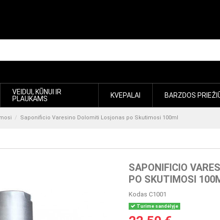
VEIDUI, KŪNUI IR
KVEPALAI
BARZDOS PRIEŽI
PLAUKAMS
imosi
Saponificio Varesino Dolomiti Losjonas po Skutimosi 100ml
SAPONIFICIO VARE
PO SKUTIMOSI 100
Kodas
C1001
Turime sandėlyje