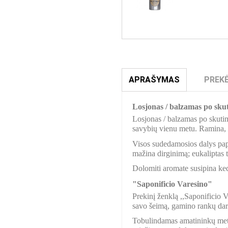
APRAŠYMAS
PREKĖ
Losjonas / balzamas po skut
Losjonas / balzamas po skutimo
savybių vienu metu. Ramina, 
Visos sudedamosios dalys papi
mažina dirginimą; eukaliptas tu
Dolomiti aromate susipina kedro
"Saponificio Varesino"
Prekinį ženklą ,,Saponificio V
savo šeimą, gamino rankų darbo
Tobulindamas amatininkų metod