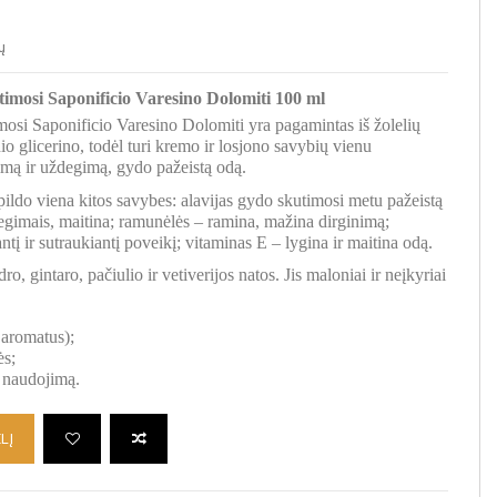
ų
timosi Saponificio Varesino Dolomiti 100 ml
mosi Saponificio Varesino Dolomiti yra pagamintas iš žolelių
nio glicerino, todėl turi kremo ir losjono savybių vienu
mą ir uždegimą, gydo pažeistą odą.
ildo viena kitos savybes: alavijas gydo skutimosi metu pažeistą
gimais, maitina; ramunėlės – ramina, mažina dirginimą;
antį ir sutraukiantį poveikį; vitaminas E – lygina ir maitina odą.
o, gintaro, pačiulio ir vetiverijos natos. Jis maloniai ir neįkyriai
 aromatus);
ės;
ą naudojimą.
LĮ