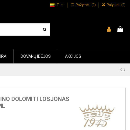
LT
Pažymėti (
0
)
Palyginti (
0
)
ŪRA
DOVANŲ IDEJOS
AKCIJOS
SINO DOLOMITI LOSJONAS
ML