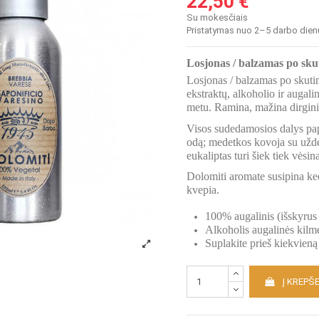
22,50 €
Su mokesčiais
Pristatymas nuo 2–5 darbo dien
Losjonas / balzamas po sku
Losjonas / balzamas po skuti
ekstraktų, alkoholio ir augali
metu. Ramina, mažina dirgini
Visos sudedamosios dalys pap
odą; medetkos kovoja su užde
eukaliptas turi šiek tiek vėsin
Dolomiti aromate susipina kedr
kvepia.
100% augalinis (išskyrus
Alkoholis augalinės kilm
Suplakite prieš kiekvien
Į KREPŠE