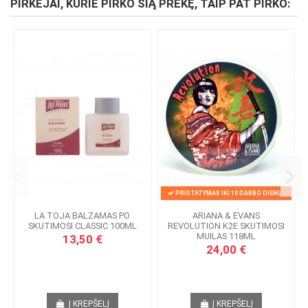
PIRKĖJAI, KURIE PIRKO ŠIĄ PREKĘ, TAIP PAT PIRKO:
PRISTATYMAS IKI 10 DARBO DIENŲ.
LA TOJA BALZAMAS PO
ARIANA & EVANS
SKUTIMOSI CLASSIC 100ML
REVOLUTION K2E SKUTIMOSI
MUILAS 118ML
13,50 €
24,00 €
Į KREPŠELĮ
Į KREPŠELĮ