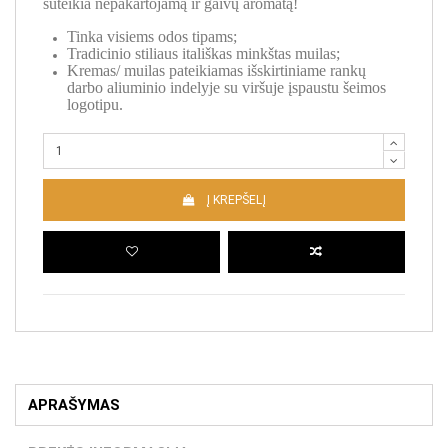
suteikia nepakartojamą ir gaivų aromatą!
Tinka visiems odos tipams;
Tradicinio stiliaus itališkas minkštas muilas;
Kremas/ muilas pateikiamas išskirtiniame rankų
darbo aliuminio indelyje su viršuje įspaustu šeimos
logotipu.
Į KREPŠELĮ
APRAŠYMAS