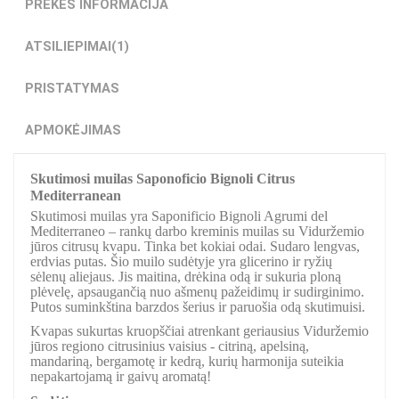
PREKĖS INFORMACIJA
ATSILIEPIMAI
(1)
PRISTATYMAS
APMOKĖJIMAS
Skutimosi muilas Saponoficio Bignoli Citrus
Mediterranean
Skutimosi muilas yra Saponificio Bignoli Agrumi del
Mediterraneo – rankų darbo kreminis muilas su Viduržemio
jūros citrusų kvapu. Tinka bet kokiai odai. Sudaro lengvas,
erdvias putas. Šio muilo sudėtyje yra glicerino ir ryžių
sėlenų aliejaus. Jis maitina, drėkina odą ir sukuria ploną
plėvelę, apsaugančią nuo ašmenų pažeidimų ir sudirginimo.
Putos suminkština barzdos šerius ir paruošia odą skutimuisi.
Kvapas sukurtas kruopščiai atrenkant geriausius Viduržemio
jūros regiono citrusinius vaisius - citriną, apelsiną,
mandariną, bergamotę ir kedrą, kurių harmonija suteikia
nepakartojamą ir gaivų aromatą!