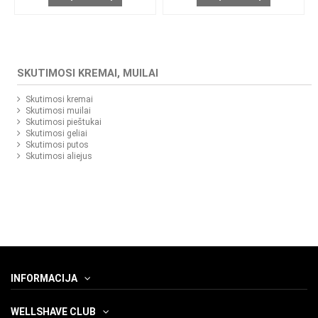
SKUTIMOSI KREMAI, MUILAI
Skutimosi kremai
Skutimosi muilai
Skutimosi pieštukai
Skutimosi geliai
Skutimosi putos
Skutimosi aliejus
INFORMACIJA
WELLSHAVE CLUB