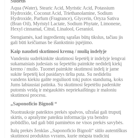
Sudėtis
Aqua (Water), Stearic Acid, Myristic Acid, Potassium
Hydroxide, Coconut Acid, Triethanolamine, Sodium
Hydroxide, Parfum (Fragrance), Glycerin, Oryza Sativa
(Bran Oil), Myristyl Lactate, Sodium Phytate, Limonene,
Hexyl cinnamal, Citral, Linalool, Geraniol.
Stengiamės, kad ingredientų sąrašas būtų tikslus, tačiau jis
gali būti keičiamas be išankstinio įspėjimo.
Kaip naudoti skutimosi kremą / muilą indelyje
Vandeniu sudrėkinkite skutimosi šepetėlį ir indelyje lengvai
sukamaisiais judesiais su šepetėliu paimkite nedidelį kiekį
kremo / muilo. Tuomet paimkite skutimosi indelį ir jame
sukite šepetėlį kol pasidarys tiršta puta. Su nedideliu
vandens kiekiu galite reguliuoti tokį putos standumą, koks
Jums labiausiai patinka. Su skutimosi šepetėliu padenkite
putomis veidą ir mėgaukitės nepriekaištingu ir maloniu
skutimosi procesu.
„Saponoficio Bignoli “
Nuotraukoje pateiktos prekės spalvos, užrašai gali truputį
skirtis, o aprašyme pateikta informacija yra bendro
pobūdžio, tad gali būti paminėtos ne visos prekės savybės.
Italų prekės ženklas ,,Saponoficio Bignoli“ siūlo autentiškus
skutimosi produktus vyrams, kurie mėgsta tradicinį