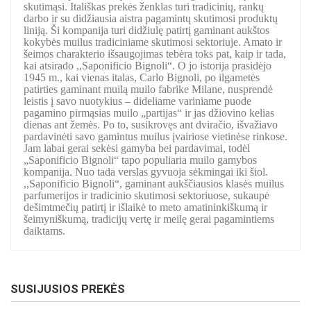
skutimąsi. Itališkas prekės ženklas turi tradicinių, rankų
darbo ir su didžiausia aistra pagamintų skutimosi produktų
liniją. Ši kompanija turi didžiulę patirtį gaminant aukštos
kokybės muilus tradiciniame skutimosi sektoriuje. Amato ir
šeimos charakterio išsaugojimas tebėra toks pat, kaip ir tada,
kai atsirado ,,Saponificio Bignoli“. O jo istorija prasidėjo
1945 m., kai vienas italas, Carlo Bignoli, po ilgametės
patirties gaminant muilą muilo fabrike Milane, nusprendė
leistis į savo nuotykius – dideliame variniame puode
pagamino pirmąsias muilo „partijas“ ir jas džiovino kelias
dienas ant žemės. Po to, susikrovęs ant dviračio, išvažiavo
pardavinėti savo gamintus muilus įvairiose vietinėse rinkose.
Jam labai gerai sekėsi gamyba bei pardavimai, todėl
„Saponificio Bignoli“ tapo populiaria muilo gamybos
kompanija. Nuo tada verslas gyvuoja sėkmingai iki šiol.
,,Saponificio Bignoli“, gaminant aukščiausios klasės muilus
parfumerijos ir tradicinio skutimosi sektoriuose, sukaupė
dešimtmečių patirtį ir išlaikė to meto amatininkiškumą ir
šeimyniškumą, tradicijų vertę ir meilę gerai pagamintiems
daiktams.
SUSIJUSIOS PREKĖS