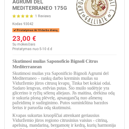
AGRUMI DEL
MEDITERRANEO 175G
1 Reviews
Kodas
93042
Pristatymas iki 10 darbo dienų.
23,00 €
Su mokesčiais
Pristatymas nuo 5-10 d.d
Skutimosi muilas Saponoficio Bignoli Citrus
Mediterranean
Skutimosi muilas yra Saponificio Bignoli Agrumi del
Mediterraneo – rankų darbo kreminis muilas su
Viduržemio jūros citrusų kvapu. Tinka bet kokiai odai.
Sudaro lengvas, erdvias putas. Šio muilo sudėtyje yra
glicerino ir ryžių sėlenų aliejaus. Jis maitina, drėkina odą
ir sukuria ploną plėvelę, apsaugančią nuo ašmenų
pažeidimų ir sudirginimo. Putos suminkština barzdos
šerius ir paruošia odą skutimuisi.
Kvapas sukurtas kruopščiai atrenkant geriausius
Viduržemio jūros regiono citrusinius vaisius - citriną,
apelsiną, mandariną, bergamotę ir kedrą, kurių harmonija