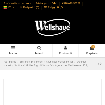
Susisiekite su mumis
Pristatymo būdai
+370 679 36029
LT
Pažymėti (
0
)
Palyginti (
0
)
0
Meniu
Ieškoti
Prisijungti
Krepšelis
Pagrindinis
Skutimosi priemonės
Skutimosi kremai, muilai
Skutimosi
kremai
Skutimosi Muilas Bignoli Saponoficio Agrumi del Mediterraneo 175g