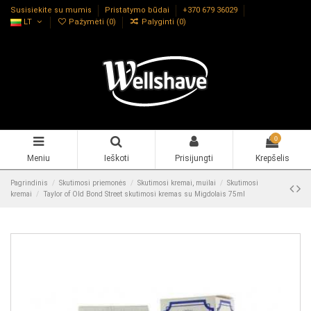
Susisiekite su mumis
Pristatymo būdai
+370 679 36029
LT
Pažymėti (
0
)
Palyginti (
0
)
0
Meniu
Ieškoti
Prisijungti
Krepšelis
Pagrindinis
Skutimosi priemonės
Skutimosi kremai, muilai
Skutimosi
kremai
Taylor of Old Bond Street skutimosi kremas su Migdolais 75ml