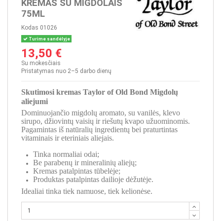
KREMAS SU MIGDOLAIS
75ML
Kodas
01026
Turime sandėlyje
13,50 €
Su mokesčiais
Pristatymas nuo 2–5 darbo dienų
Skutimosi kremas Taylor of Old Bond Migdolų
aliejumi
Dominuojančio migdolų aromato, su vanilės, klevo
sirupo, džiovintų vaisių ir riešutų kvapo užuominomis.
Pagamintas iš natūralių ingredientų bei praturtintas
vitaminais ir eteriniais aliejais.
Tinka normaliai odai;
Be parabenų ir mineralinių aliejų;
Kremas patalpintas tūbelėje;
Produktas patalpintas dailioje dėžutėje.
Idealiai tinka tiek namuose, tiek kelionėse.