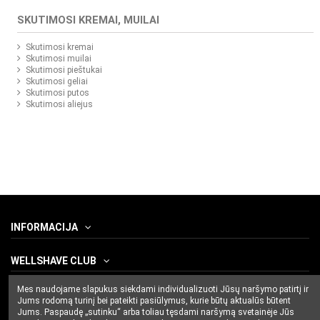
SKUTIMOSI KREMAI, MUILAI
Skutimosi kremai
Skutimosi muilai
Skutimosi pieštukai
Skutimosi geliai
Skutimosi putos
Skutimosi aliejus
INFORMACIJA
WELLSHAVE CLUB
Mes naudojame slapukus siekdami individualizuoti Jūsų naršymo patirtį ir
SUSISIEKITE SU MUMIS
Jums rodomą turinį bei pateikti pasiūlymus, kurie būtų aktualūs būtent
Jums. Paspaudę „sutinku“ arba toliau tęsdami naršymą svetainėje Jūs