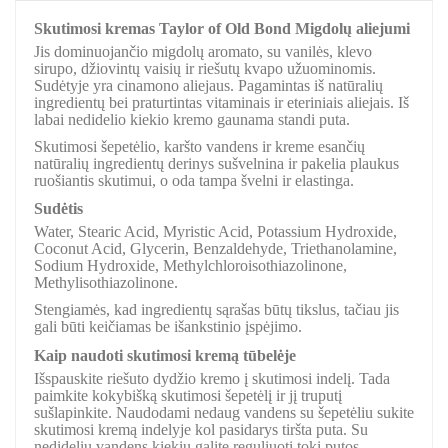
Skutimosi kremas Taylor of Old Bond Migdolų aliejumi
Jis dominuojančio migdolų aromato, su vanilės, klevo
sirupo, džiovintų vaisių ir riešutų kvapo užuominomis.
Sudėtyje yra cinamono aliejaus. Pagamintas iš natūralių
ingredientų bei praturtintas vitaminais ir eteriniais aliejais. Iš
labai nedidelio kiekio kremo gaunama standi puta.
Skutimosi šepetėlio, karšto vandens ir kreme esančių
natūralių ingredientų derinys sušvelnina ir pakelia plaukus
ruošiantis skutimui, o oda tampa švelni ir elastinga.
Sudėtis
Water, Stearic Acid, Myristic Acid, Potassium Hydroxide,
Coconut Acid, Glycerin, Benzaldehyde, Triethanolamine,
Sodium Hydroxide, Methylchloroisothiazolinone,
Methylisothiazolinone.
Stengiamės, kad ingredientų sąrašas būtų tikslus, tačiau jis
gali būti keičiamas be išankstinio įspėjimo.
Kaip naudoti skutimosi kremą tūbelėje
Išspauskite riešuto dydžio kremo į skutimosi indelį. Tada
paimkite kokybišką skutimosi šepetėlį ir jį truputį
sušlapinkite. Naudodami nedaug vandens su šepetėliu sukite
skutimosi kremą indelyje kol pasidarys tiršta puta. Su
nedideliu vandens kiekiu galite reguliuoti tokį putos