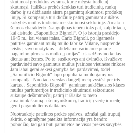
skutimosi produktus vyrams, kurie mėgsta tradicinį
skutimąsi. Itališkas prekės ženklas turi tradicinių, rankų
darbo ir su didžiausia aistra pagamintų skutimosi produktų
liniją. Ši kompanija turi didžiulę patirtį gaminant aukštos
kokybės muilus tradiciniame skutimosi sektoriuje. Amato ir
šeimos charakterio išsaugojimas tebėra toks pat, kaip ir tada,
kai atsirado ,,Saponificio Bignoli“. O jo istorija prasidėjo
1945 m., kai vienas italas, Carlo Bignoli, po ilgametės
patirties gaminant muilą muilo fabrike Milane, nusprendė
leistis į savo nuotykius – dideliame variniame puode
pagamino pirmąsias muilo „partijas“ ir jas džiovino kelias
dienas ant žemės. Po to, susikrovęs ant dviračio, išvažiavo
pardavinėti savo gamintus muilus įvairiose vietinėse rinkose.
Jam labai gerai sekėsi gamyba bei pardavimai, todėl
„Saponificio Bignoli“ tapo populiaria muilo gamybos
kompanija. Nuo tada verslas daugelį metų vystėsi per tris
kartas. ,,Saponificio Bignoli“, gaminant aukščiausios klasės
muilus parfumerijos ir tradicinio skutimosi sektoriuose,
sukaupė dešimtmečių patirtį ir išlaikė to meto
amatininkiškumą ir šeimyniškumą, tradicijų vertę ir meilę
gerai pagamintiems daiktams.
Nuotraukoje pateiktos prekės spalvos, užrašai gali truputį
skirtis, o aprašyme pateikta informacija yra bendro
pobūdžio, tad gali būti paminėtos ne visos prekės savybės.