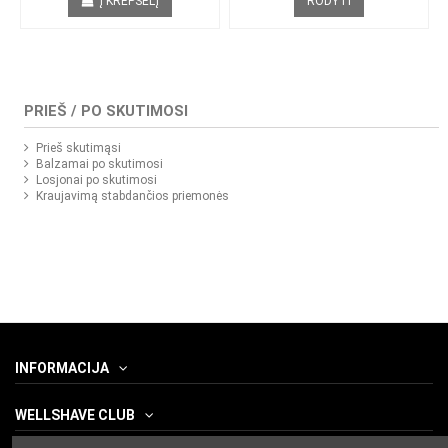
Į KREPŠELĮ
RODYTI
PRIEŠ / PO SKUTIMOSI
Prieš skutimąsi
Balzamai po skutimosi
Losjonai po skutimosi
Kraujavimą stabdančios priemonės
INFORMACIJA
WELLSHAVE CLUB