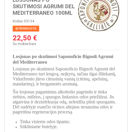
SKUTIMOSI AGRUMI DEL
MEDITERRANEO 100ML
Kodas
93134
IŠPARDUOTA
22,50 €
Su mokesčiais
Losjonas po skutimosi Saponoficio Bignoli Agrumi
del Mediterraneo
Losjonas po skutimosi Saponoficio Bignoli Agrumi del
Mediterraneo turi lengvą, neįkyrų, tačiau ilgai išliekantį,
Viduržemio jūros citrusinių vaisių (citrinų, apelsinų,
mandarinų), ir bergamotės aromatą.
Šis losjonas pagamintas alkoholio pagrindu ir tinka
riebios, mišrios, į spuogus linkusios odos priežiūrai. Jis
atgaivina ir dezinfekuoja odą, neleidžia plisti spuogams.
Dėl sudėtyje esančio ricinos aliejaus nesausina odos ir
pagreitina regeneracijos procesą.
Tinka visiems odos tipams;
Stikliniame butelyje.