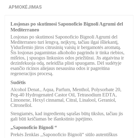
APMOKĖJIMAS
Losjonas po skutimosi Saponoficio Bignoli Agrumi del
Mediterraneo
Losjonas po skutimosi Saponoficio Bignoli Agrumi del
Mediterraneo turi lengvą, neįkyrų, tačiau ilgai išliekantį,
Viduržemio jūros citrusinių vaisių ir bergamotės aromatą.
Šis losjonas pagamintas alkoholio pagrindu ir tinka riebios,
mišrios, į spuogus linkusios odos priežiūrai. Jis atgaivina ir
dezinfekuoja odą, neleidžia plisti spuogams. Dėl sudėtyje
esančio ricinos aliejaus nesausina odos ir pagreitina
regeneracijos procesą.
Sudėtis
Alcohol Denat., Aqua, Parfum, Menthol, Polysorbate 20,
Peg-40 Hydrogenated Castor Oil, Tetrasodium EDTA,
Limonene, Hexyl cinnamal, Citral, Linalool, Geraniol,
Citronellol.
Stengiamės, kad ingredientų sąrašas būtų tikslus, tačiau jis
gali būti keičiamas be išankstinio įspėjimo.
„Saponoficio Bignoli “
Prekės ženklas ,,Saponoficio Bignoli“ siūlo autentiškus