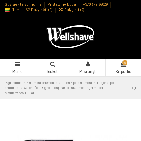
Susisiekite su mumis
Pristatymo būdai
+370 679 36029
LT
Pažymėti (
0
)
Palyginti (
0
)
0
Meniu
Ieškoti
Prisijungti
Krepšelis
Pagrindinis
Skutimosi priemonės
Prieš / po skutimosi
Losjonai po
skutimosi
Saponoficio Bignoli Losjonas po skutimosi Agrumi del
Mediterraneo 100ml