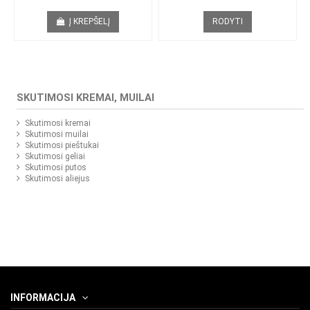
Į KREPŠELĮ
RODYTI
SKUTIMOSI KREMAI, MUILAI
Skutimosi kremai
Skutimosi muilai
Skutimosi pieštukai
Skutimosi geliai
Skutimosi putos
Skutimosi aliejus
INFORMACIJA