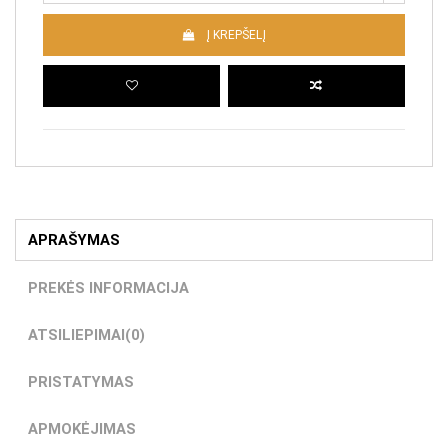
Į KREPŠELĮ
APRAŠYMAS
PREKĖS INFORMACIJA
ATSILIEPIMAI
(0)
PRISTATYMAS
APMOKĖJIMAS