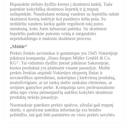
Išspauskite riešuto dydžio kremo į skutimosi indelį. Tada
paimkite kokybišką skutimosi šepetėlį ir jį truputį
sušlapinkite. Naudodami nedaug vandens su šepetėliu sukite
skutimosi kremą indelyje kol pasidarys tiršta puta. Su
nedideliu vandens kiekiu galite reguliuoti tokį putos
standumą, koks Jums labiausiai patinka. Su skutimosi
šepetėliu padenkite putomis veidą ir mėgaukitės
nepriekaištingu ir maloniu skutimosi procesu.
„Mühle“
Prekės ženklo savininkas ir gamintojas yra 1945 Vokietijoje
įsikūrusi kompanija „Hans-Jürgen Müller GmbH & Co.
KG“. Tai vidutinio dydžio įmonė įsikūrusi Saksonijoje,
kurios produktai yra platinami visame pasaulyje. Muhle
prekės ženklas atspindi Vokietijos ekspertų žinias ir
novatoriškus sprendimus, nukreiptus į kiekvieną produktą,
neatsižvelgiant, ar tai rankų darbo unikalus elementas, ar
serijinės gamybos prekė. Kompanija savo profesionalumo
dėka tapo viena pirmaujančių aukštos kokybės skutimosi
produktų tiekėju pasaulyje.
Nuotraukoje pateiktos prekės spalvos, užrašai gali truputį
skirtis, o aprašyme pateikta informacija yra bendro
pobūdžio, tad gali būti paminėtos ne visos prekės savybės.