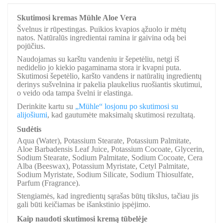
Skutimosi kremas Mühle Aloe Vera
Švelnus ir rūpestingas. Puikios kvapios ąžuolo ir mėtų
natos. Natūralūs ingredientai ramina ir gaivina odą bei
pojūčius.
Naudojamas su karštu vandeniu ir šepetėliu, netgi iš
nedidelio jo kiekio pagaminama stora ir kvapni puta.
Skutimosi šepetėlio, karšto vandens ir natūralių ingredientų
derinys sušvelnina ir pakelia plaukelius ruošiantis skutimui,
o veido oda tampa švelni ir elastinga.
Derinkite kartu su
„Mühle“ losjonu po skutimosi su
alijošiumi
, kad gautumėte maksimalų skutimosi rezultatą.
Sudėtis
Aqua (Water), Potassium Stearate, Potassium Palmitate,
Aloe Barbadensis Leaf Juice, Potassium Cocoate, Glycerin,
Sodium Stearate, Sodium Palmitate, Sodium Cocoate, Cera
Alba (Beeswax), Potassium Myristate, Cetyl Palmitate,
Sodium Myristate, Sodium Silicate, Sodium Thiosulfate,
Parfum (Fragrance).
Stengiamės, kad ingredientų sąrašas būtų tikslus, tačiau jis
gali būti keičiamas be išankstinio įspėjimo.
Kaip naudoti skutimosi kremą tūbelėje