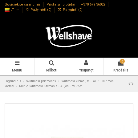
Susisiekite su mumis
Pristatymo būdai
+370 679 36029
LT
Pažymėti (
0
)
Palyginti (
0
)
0
Meniu
Ieškoti
Prisijungti
Krepšelis
Pagrindinis
Skutimosi priemonės
Skutimosi kremai, muilai
Skutimosi
kremai
Mühle Skutimosi Kremas su Alijošiumi 75ml