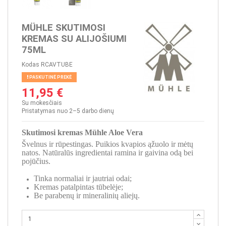
MÜHLE SKUTIMOSI
KREMAS SU ALIJOŠIUMI
75ML
Kodas
RCAVTUBE
PASKUTINĖ PREKĖ
11,95 €
Su mokesčiais
Pristatymas nuo 2–5 darbo dienų
Skutimosi kremas Mühle Aloe Vera
Švelnus ir rūpestingas. Puikios kvapios ąžuolo ir mėtų
natos. Natūralūs ingredientai ramina ir gaivina odą bei
pojūčius.
Tinka normaliai ir jautriai odai;
Kremas patalpintas tūbelėje;
Be parabenų ir mineralinių aliejų.