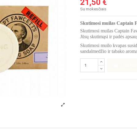
21,50 €
Su mokesčiais
Skutimosi muilas Captain F
Skutimosi muilas Captain Fawc
Jūsų skutimąsi ir padės apsau
Skutimosi muilo kvapas susid
sandalmedžio ir tabako aroma
Į KREPŠE