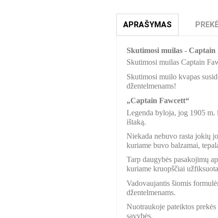
APRAŠYMAS
PREKĖ
Skutimosi muilas - Captain 
Skutimosi muilas Captain Fawc
Skutimosi muilo kvapas suside
džentelmenams!
„Captain Fawcett“
Legenda byloja, jog 1905 m. 
ištaką.
Niekada nebuvo rasta jokių jo
kuriame buvo balzamai, tepalai
Tarp daugybės pasakojimų apie
kuriame kruopščiai užfiksuota
Vadovaujantis šiomis formulėmi
džentelmenams.
Nuotraukoje pateiktos prekės s
savybės.