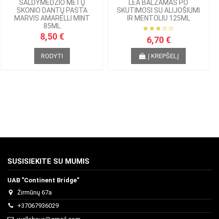
SALDYMEDŽIO MĖTŲ
LEA BALZAMAS PO
SKONIO DANTŲ PASTA
SKUTIMOSI SU ALIJOŠIUMI
MARVIS AMARELLI MINT
IR MENTOLIU 125ML
85ML
8,50 €
6,70 €
RODYTI
Į KREPŠELĮ
SUSISIEKITE SU MUMIS
UAB "Continent Bridge"
Žirmūnų 67a
+37067936029