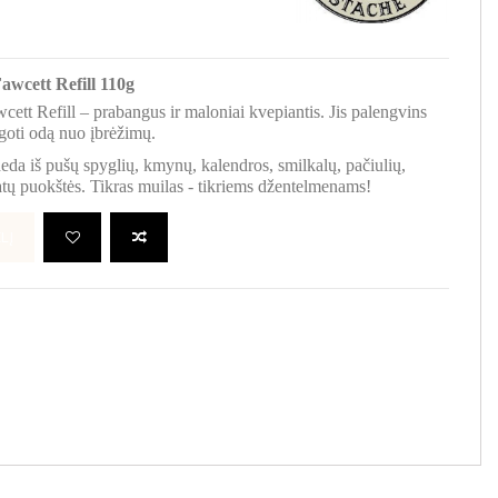
awcett Refill 110g
ett Refill – prabangus ir maloniai kvepiantis. Jis palengvins
goti odą nuo įbrėžimų.
eda iš pušų spyglių, kmynų, kalendros, smilkalų, pačiulių,
tų puokštės. Tikras muilas - tikriems džentelmenams!
LĮ