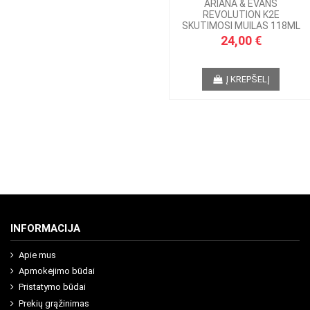
ARIANA & EVANS
REVOLUTION K2E
SKUTIMOSI MUILAS 118ML
24,00 €
Į KREPŠELĮ
INFORMACIJA
Apie mus
Apmokėjimo būdai
Pristatymo būdai
Prekių grąžinimas