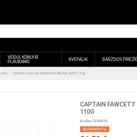
VEIDUI, KŪNUI IR
KVEPALAI
BARZDOS PRIEŽI
PLAUKAMS
uilai
Captain Fawcett Skutimosi Muilas Refill 110g
CAPTAIN FAWCETT 
110G
Kodas
CFAW29
IŠPARDUOTA