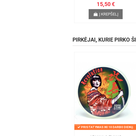
15,50 €
Į KREPŠELĮ
PIRKĖJAI, KURIE PIRKO Š
PRISTATYMAS IKI 10 DARBO DIENŲ.