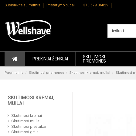
Susisiekite su mumis
Pristatymo būdai
+370 679 36029
SKUTIMOSI
PREKINIAI ŽENKLAI
PRIEMONĖS
Pagrindinis
Skutimosi priemonės
Skutimosi kremai, muilai
Skutimosi m
SKUTIMOSI KREMAI,
MUILAI
Skutimosi kremai
Skutimosi muilai
Skutimosi pieštukai
Skutimosi geliai