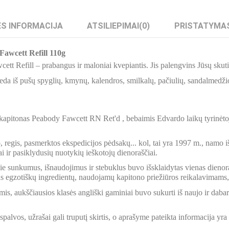
S INFORMACIJA
ATSILIEPIMAI
(0)
PRISTATYMA
Fawcett Refill 110g
ett Refill – prabangus ir maloniai kvepiantis. Jis palengvins Jūsų skut
da iš pušų spyglių, kmynų, kalendros, smilkalų, pačiulių, sandalmedžio
kapitonas Peabody Fawcett RN Ret'd , bebaimis Edvardo laikų tyrinėto
, regis, pasmerktos ekspedicijos pėdsakų... kol, tai yra 1997 m., namo 
 ir pasiklydusių nuotykių ieškotojų dienoraščiai.
 sunkumus, išnaudojimus ir stebuklus buvo išsklaidytas vienas dienorašt
s egzotiškų ingredientų, naudojamų kapitono priežiūros reikalavimams,
s, aukščiausios klasės angliški gaminiai buvo sukurti iš naujo ir dabar
palvos, užrašai gali truputį skirtis, o aprašyme pateikta informacija yr