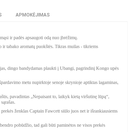
S
APMOKĖJIMAS
imąsi ir padės apsaugoti odą nuo įbrėžimų.
 ir tabako aromatų puokštės. Tikras muilas - tikriems
jas, dingo bandydamas plaukti į Ubangi, pagrindinį Kongo upės
išpardavimo metu nupirktoje senoje skrynioje aptiktas lagaminas,
is, pavadintas „Nepaisant to, laikyk kietą viršutinę lūpą“,
 sąrašas.
 prekės ženklas Captain Fawcett siūlo juos net ir išrankiausiems
a bendro pobūdžio, tad gali būti paminėtos ne visos prekės