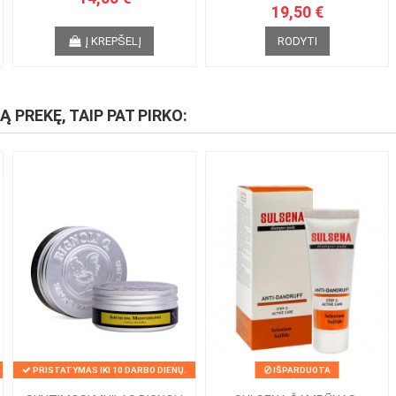
19,50 €
Į KREPŠELĮ
RODYTI
IĄ PREKĘ, TAIP PAT PIRKO:
PRISTATYMAS IKI 10 DARBO DIENŲ.
IŠPARDUOTA