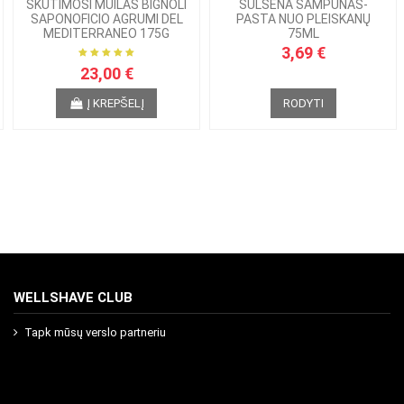
SKUTIMOSI MUILAS BIGNOLI
SULSENA ŠAMPŪNAS-
SAPONOFICIO AGRUMI DEL
PASTA NUO PLEISKANŲ
MEDITERRANEO 175G
75ML
3,69 €
23,00 €
Į KREPŠELĮ
RODYTI
WELLSHAVE CLUB
Tapk mūsų verslo partneriu