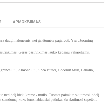
S
APMOKĖJIMAS
yra daug malonesnis, nei galėtumėte pagalvoti. Yra užuominų
 pasirinkimas. Geras pasirinkimas lauko kepsnių vakarėliams,
ragrance Oil, Almond Oil, Shea Butter, Coconut Milk, Lanolin,
.
ite nedidelį kiekį kremo / muilo. Tuomet paimkite skutimosi indelį
tos standumą, koks Jums labiausiai patinka. Su skutimosi šepetėliu