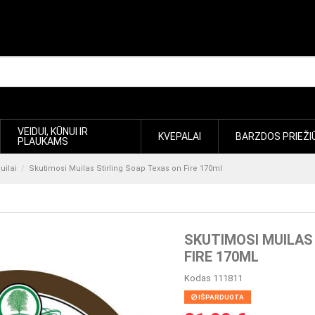
VEIDUI, KŪNUI IR
KVEPALAI
BARZDOS PRIEŽI
PLAUKAMS
uilai
Skutimosi Muilas Stirling Soap Texas on Fire 170ml
SKUTIMOSI MUILAS
FIRE 170ML
Kodas
111811
IŠPARDUOTA