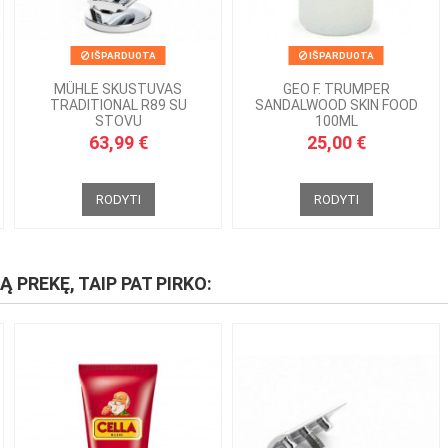
IŠPARDUOTA
IŠPARDUOTA
MÜHLE SKUSTUVAS
GEO F. TRUMPER
TRADITIONAL R89 SU
SANDALWOOD SKIN FOOD
STOVU
100ML
63,99 €
25,00 €
RODYTI
RODYTI
IĄ PREKĘ, TAIP PAT PIRKO: