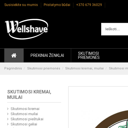
Susisiekite su mumis
Pristatymo būdai
+370 679 36029
SKUTIMOSI
PREKINIAI ŽENKLAI
PRIEMONĖS
Pagrindinis
Skutimosi priemonės
Skutimosi kremai, muilai
Skutimosi m
SKUTIMOSI KREMAI,
MUILAI
Skutimosi kremai
Skutimosi muilai
Skutimosi pieštukai
Skutimosi geliai