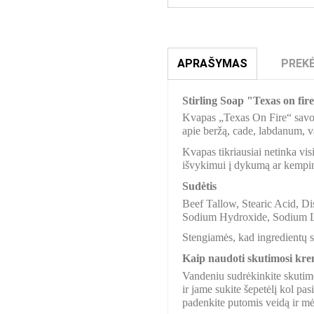
APRAŠYMAS
PREKĖ
Stirling Soap "Texas on fir
Kvapas „Texas On Fire“ savo 
apie beržą, cade, labdanum, 
Kvapas tikriausiai netinka vis
išvykimui į dykumą ar kempin
Sudėtis
Beef Tallow, Stearic Acid, Di
Sodium Hydroxide, Sodium L
Stengiamės, kad ingredientų sąr
Kaip naudoti skutimosi krem
Vandeniu sudrėkinkite skutimos
ir jame sukite šepetėlį kol pa
padenkite putomis veidą ir mė