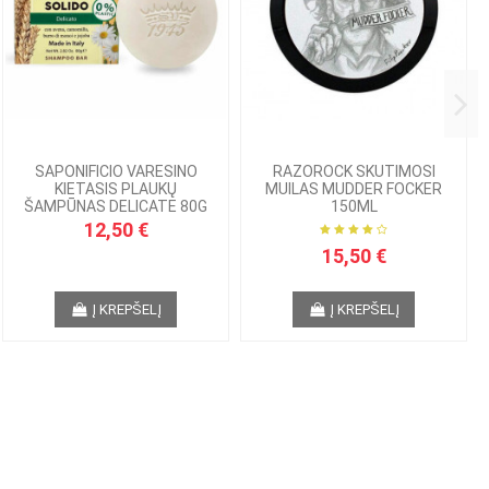
SAPONIFICIO VARESINO
RAZOROCK SKUTIMOSI
KIETASIS PLAUKŲ
MUILAS MUDDER FOCKER
ŠAMPŪNAS DELICATE 80G
150ML
12,50 €
15,50 €
Į KREPŠELĮ
Į KREPŠELĮ