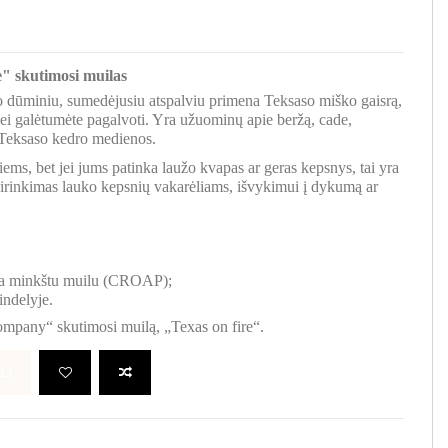
e" skutimosi muilas
 dūminiu, sumedėjusiu atspalviu primena Teksaso miško gaisrą,
nei galėtumėte pagalvoti. Yra užuominų apie beržą, cade,
 Teksaso kedro medienos.
iems, bet jei jums patinka laužo kvapas ar geras kepsnys, tai yra
sirinkimas lauko kepsnių vakarėliams, išvykimui į dykumą ar
ma minkštu muilu (CROAP);
indelyje.
ompany“ skutimosi muilą, „Texas on fire“.
LĮ