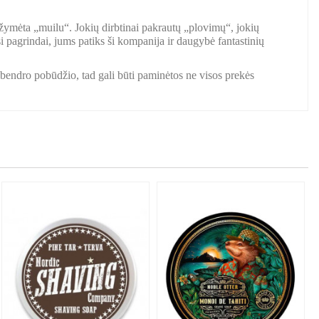
pažymėta „muilu“. Jokių dirbtinai pakrautų „plovimų“, jokių
i pagrindai, jums patiks ši kompanija ir daugybė fantastinių
a bendro pobūdžio, tad gali būti paminėtos ne visos prekės