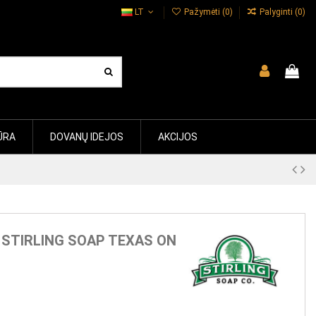
LT
Pažymėti (
0
)
Palyginti (
0
)
ŪRA
DOVANŲ IDEJOS
AKCIJOS
 STIRLING SOAP TEXAS ON