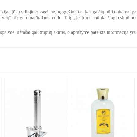
zija į jūsų viliojimo kasdienybę grąžinti tai, kas galėtų būti tinkamai 
ypų“, tik gero natūralaus muilo. Taigi, jei jums patinka šlapio skutimos
palvos, užrašai gali truputį skirtis, o aprašyme pateikta informacija yr