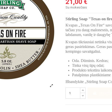
21,00 €
Su mokesčiais
Stirling Soap "Texas on fir
Kvapas „Texas On Fire“ savo
tačiau yra daug malonesnis, 
labdanum, vanilę ir daugybę
Kvapas tikriausiai netinka vis
geras pasirinkimas. Geras pa
kempingo savaitgaliui.
Oda. Dūminis. Kedras;
Tinka visų tipų odai;
Produkto tekstūra laiko
Patalpintas plastikiniame 
Išbandykite „Stirling Soap C
Į KREPŠE