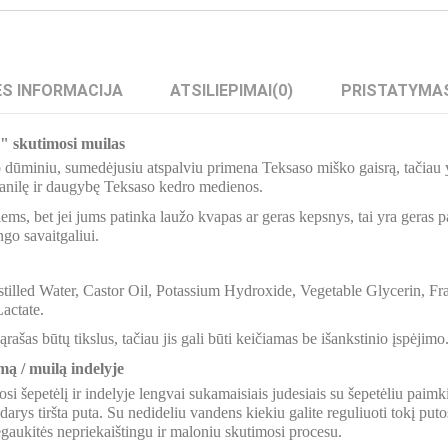
S INFORMACIJA
ATSILIEPIMAI
(0)
PRISTATYMA
e" skutimosi muilas
dūminiu, sumedėjusiu atspalviu primena Teksaso miško gaisrą, tačiau 
vanilę ir daugybę Teksaso kedro medienos.
iems, bet jei jums patinka laužo kvapas ar geras kepsnys, tai yra geras
go savaitgaliui.
stilled Water, Castor Oil, Potassium Hydroxide, Vegetable Glycerin, F
actate.
ašas būtų tikslus, tačiau jis gali būti keičiamas be išankstinio įspėjimo
ą / muilą indelyje
i šepetėlį ir indelyje lengvai sukamaisiais judesiais su šepetėliu paimk
sidarys tiršta puta. Su nedideliu vandens kiekiu galite reguliuoti tokį pu
gaukitės nepriekaištingu ir maloniu skutimosi procesu.