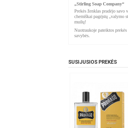
„Stirling Soap Company“
Prekės ženklas pradėjo savo vi
chemiškai pagrįstų „valymo str
muilų!
Nuotraukoje pateiktos prekės s
savybės.
SUSIJUSIOS PREKĖS