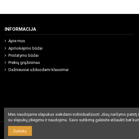
INFORMACIJA
Apie mus
Apmokėjimo būdai
Pristatymo būdai
Prekių grąžinimas
Dažniausiai užduodami klausimai
Mes naudojame slapukus siekdami individualizuoti Jūsų naršymo patirtį i
su slapukų įdiegimu ir naudojimu. Savo sutikimą galėsite atšaukti bet kur
Sutinku