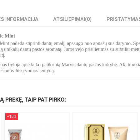
S INFORMACIJA
ATSILIEPIMAI
(0)
PRISTATYMA
ic Mint
int padeda stiprinti dantų emalį, apsaugo nuo apnašų susidarymo. Speci
ią unikalų dantų pastos aromatą. Jūros vėjo prisilietimas su subtiliu mėtų
tį.
as byloja apie laiko patikrintą Marvis dantų pastos kokybę. Akį traukiant
šiantis Jūsų vonios lentyną.
IĄ PREKĘ, TAIP PAT PIRKO:
−15%