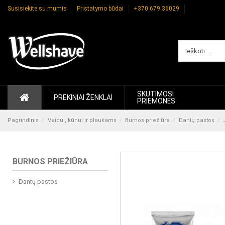
Susisiekite su mumis
Pristatymo būdai
+370 679 36029
SKUTIMOSI
PREKINIAI ŽENKLAI
PRIEMONĖS
Pagrindinis
Veidui, kūnui ir plaukams
Burnos priežiūra
Dantų pastos
BURNOS PRIEŽIŪRA
Dantų pastos