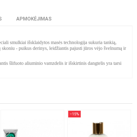
S
APMOKĖJIMAS
ali smulkiai išsklaidytos masės technologija sukuria tankią,
 skoniu - puikus derinys, leidžiantis pajusti jūros vėjo švelnumą ir
is šlifuoto aliuminio vamzdelis ir išskirtinis dangtelis yra tarsi
−15%