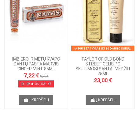
PRISTATYMAS IKI 10 DARBO DIENŲ.
IMBIERO IR MĖTŲ KVAPO
TAYLOR OF OLD BOND
DANTŲ PASTA MARVIS
STREET GELIS PO
GINGER MINT 85ML
SKUTIMOSI SANTALMEDŽIU
75ML
7,22 €
8,50 €
23,00 €
07
d.
06
:
53
:
46
Į KREPŠELĮ
Į KREPŠELĮ