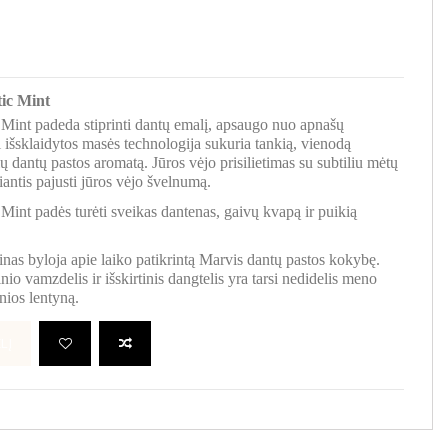
ic Mint
Mint padeda stiprinti dantų emalį, apsaugo nuo apnašų
 išsklaidytos masės technologija sukuria tankią, vienodą
lų dantų pastos aromatą. Jūros vėjo prisilietimas su subtiliu mėtų
iantis pajusti jūros vėjo švelnumą.
int padės turėti sveikas dantenas, gaivų kvapą ir puikią
inas byloja apie laiko patikrintą Marvis dantų pastos kokybę.
inio vamzdelis ir išskirtinis dangtelis yra tarsi nedidelis meno
nios lentyną.
LĮ