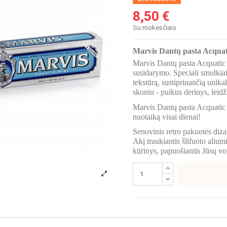
8,50 €
Su mokesčiais
Marvis Dantų pasta Acquat
Marvis Dantų pasta Acquatic 
susidarymo. Speciali smulkiai
tekstūrą, sustiprinančią unika
skoniu - puikus derinys, leidž
Marvis Dantų pasta Acquatic M
nuotaiką visai dienai!
Senovinis retro pakuotės diza
Akį traukiantis šlifuoto alium
kūrinys, papuošiantis Jūsų vo
Į KREPŠE