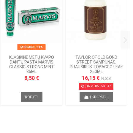
IŠPARDUOTA
KLASIKINĖ MĖTŲ KVAPO
TAYLOR OF OLD BOND
DANTŲ PASTA MARVIS
STREET ŠAMPŪNAS,
CLASSIC STRONG MINT
PRAUSIKLIS TOBACCO LEAF
85ML
250ML
8,50 €
16,15 €
19,00 €
07
d.
06
:
53
:
46
RODYTI
Į KREPŠELĮ