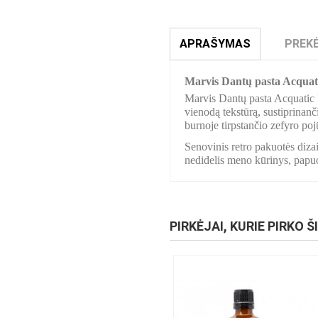
APRAŠYMAS
PREKĖ
Marvis Dantų pasta Acquat
Marvis Dantų pasta Acquatic M
vienodą tekstūrą, sustiprinanč
burnoje tirpstančio zefyro pojū
Senovinis retro pakuotės dizain
nedidelis meno kūrinys, papuo
PIRKĖJAI, KURIE PIRKO Š