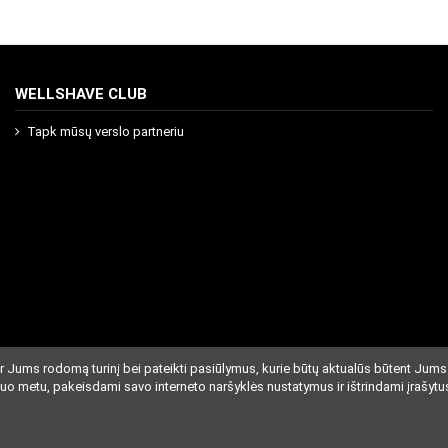
WELLSHAVE CLUB
Tapk mūsų verslo partneriu
r Jums rodomą turinį bei pateikti pasiūlymus, kurie būtų aktualūs būtent Jums
iuo metu, pakeisdami savo interneto naršyklės nustatymus ir ištrindami įrašytu