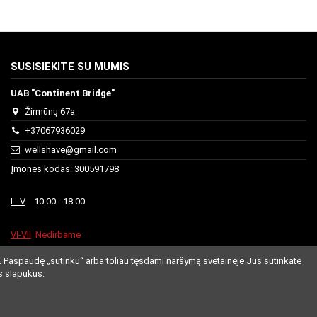
SUSISIEKITE SU MUMIS
UAB "Continent Bridge"
Žirmūnų 67a
+37067936029
wellshave@gmail.com
Įmonės kodas: 300591798
I - V
10:00 - 18:00
VI-VII
Nedirbame
. Paspaudę „sutinku“ arba toliau tęsdami naršymą svetainėje Jūs sutinkate
s slapukus.