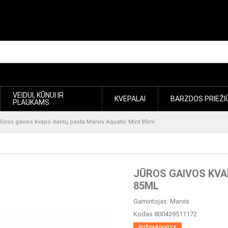
VEIDUI, KŪNUI IR
KVEPALAI
BARZDOS PRIEŽI
PLAUKAMS
Jūros gaivos kvapo dantų pasta Marvis Aquatic Mint 85ml
JŪROS GAIVOS KVA
85ML
Gamintojas:
Marvis
Kodas
800439511172
IŠPARDUOTA