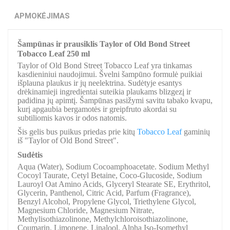
APMOKĖJIMAS
Šampūnas ir prausiklis Taylor of Old Bond Street
Tobacco Leaf 250 ml
Taylor of Old Bond Street Tobacco Leaf yra tinkamas
kasdieniniui naudojimui. Švelni šampūno formulė puikiai
išplauna plaukus ir jų neelektrina. Sudėtyje esantys
drėkinamieji ingredientai suteikia plaukams blizgezį ir
padidina jų apimtį. Šampūnas pasižymi savitu tabako kvapu,
kurį apgaubia bergamotės ir greipfruto akordai su
subtiliomis kavos ir odos natomis.
Šis gelis bus puikus priedas prie kitų
Tobacco Leaf
gaminių
iš "Taylor of Old Bond Street".
Sudėtis
Aqua (Water), Sodium Cocoamphoacetate. Sodium Methyl
Cocoyl Taurate, Cetyl Betaine, Coco-Glucoside, Sodium
Lauroyl Oat Amino Acids, Glyceryl Stearate SE, Erythritol,
Glycerin, Panthenol, Citric Acid, Parfum (Fragrance),
Benzyl Alcohol, Propylene Glycol, Triethylene Glycol,
Magnesium Chloride, Magnesium Nitrate,
Methylisothiazolinone, Methylchloroisothiazolinone,
Coumarin, Limonene, Linalool, Alpha Iso-Isomethyl