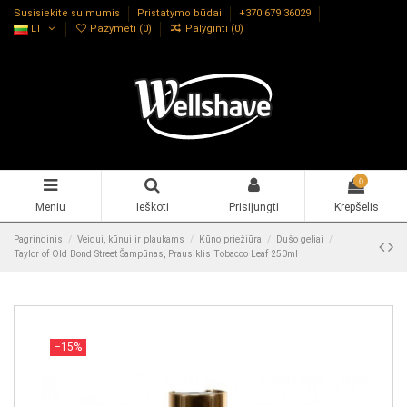
Susisiekite su mumis
Pristatymo būdai
+370 679 36029
LT
Pažymėti (
0
)
Palyginti (
0
)
0
Meniu
Ieškoti
Prisijungti
Krepšelis
Pagrindinis
Veidui, kūnui ir plaukams
Kūno priežiūra
Dušo geliai
Taylor of Old Bond Street Šampūnas, Prausiklis Tobacco Leaf 250ml
−15%