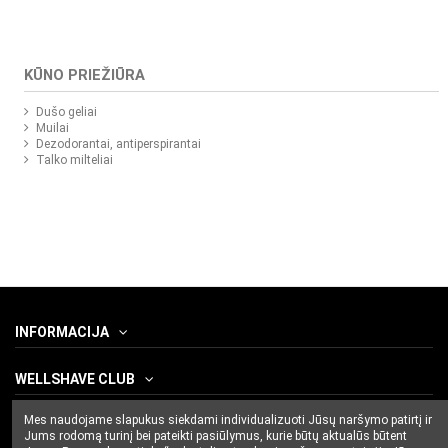
KŪNO PRIEŽIŪRA
Dušo geliai
Muilai
Dezodorantai, antiperspirantai
Talko milteliai
INFORMACIJA
WELLSHAVE CLUB
Mes naudojame slapukus siekdami individualizuoti Jūsų naršymo patirtį ir
SUSISIEKITE SU MUMIS
Jums rodomą turinį bei pateikti pasiūlymus, kurie būtų aktualūs būtent