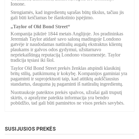
Ionone.
Stengiamės, kad ingredientų sąrašas būtų tikslus, tačiau jis
gali būti keičiamas be išankstinio įspėjimo.
„Taylor of Old Bond Street“
Kompanija įsikūrė 1844 metais Anglijoje. Jos pradininkas
Jeremiah Taylor atidarė savo saloną madingoje Londono
gatvėje ir naudodamas natūralių augalų ekstraktus klientų
plaukams ir galvos odos gydymui, užsitarnavo
nepriekaištingą reputaciją Londono visuomenėje. Taylor
tradicija tęsiasi iki šiol.
Taylor Old Bond Street prekės ženklas atspindi klasikinį
britų stilių, patikimumą ir kokybę. Kompanijos gaminiai yra
pagaminti ir suprojektuoti taip, kad atitiktų aukščiausius
standartus, dauguma jų pagaminti iš natūralių ingredientų.
Nuotraukoje pateiktos prekės spalvos, užrašai gali truputį
skirtis, o aprašyme pateikta informacija yra bendro
pobūdžio, tad gali būti paminėtos ne visos prekės savybės.
SUSIJUSIOS PREKĖS