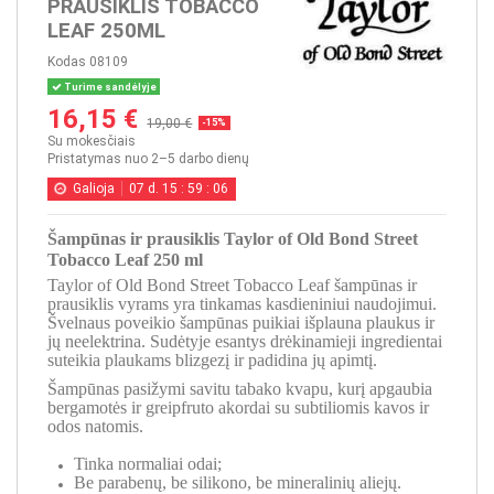
PRAUSIKLIS TOBACCO
LEAF 250ML
Kodas
08109
Turime sandėlyje
16,15 €
19,00 €
-15%
Su mokesčiais
Pristatymas nuo 2–5 darbo dienų
Galioja
07
d.
15
:
59
:
05
Šampūnas ir prausiklis Taylor of Old Bond Street
Tobacco Leaf 250 ml
Taylor of Old Bond Street Tobacco Leaf šampūnas ir
prausiklis vyrams yra tinkamas kasdieniniui naudojimui.
Švelnaus poveikio šampūnas puikiai išplauna plaukus ir
jų neelektrina. Sudėtyje esantys drėkinamieji ingredientai
suteikia plaukams blizgezį ir padidina jų apimtį.
Šampūnas pasižymi savitu tabako kvapu, kurį apgaubia
bergamotės ir greipfruto akordai su subtiliomis kavos ir
odos natomis.
Tinka normaliai odai;
Be parabenų, be silikono, be mineralinių aliejų.