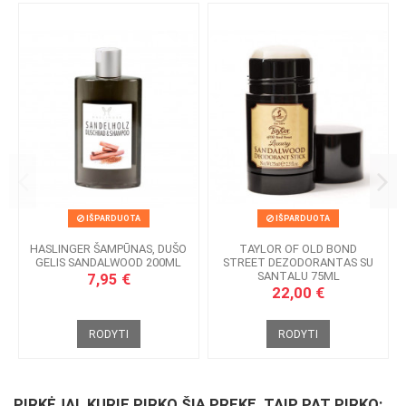
IŠPARDUOTA
IŠPARDUOTA
HASLINGER ŠAMPŪNAS, DUŠO
TAYLOR OF OLD BOND
GELIS SANDALWOOD 200ML
STREET DEZODORANTAS SU
SANTALU 75ML
7,95 €
22,00 €
RODYTI
RODYTI
PIRKĖJAI, KURIE PIRKO ŠIĄ PREKĘ, TAIP PAT PIRKO: