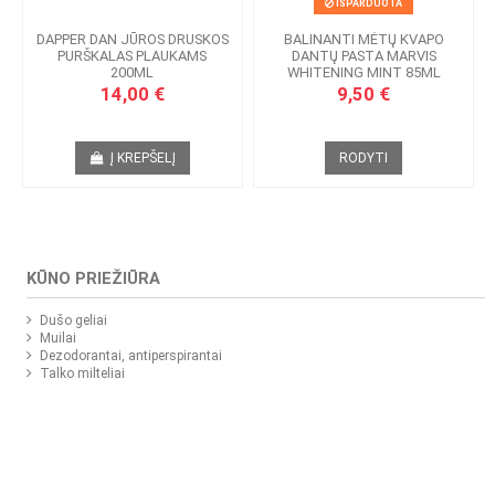
IŠPARDUOTA
DAPPER DAN JŪROS DRUSKOS
BALINANTI MĖTŲ KVAPO
PURŠKALAS PLAUKAMS
DANTŲ PASTA MARVIS
200ML
WHITENING MINT 85ML
14,00 €
9,50 €
Į KREPŠELĮ
RODYTI
KŪNO PRIEŽIŪRA
Dušo geliai
Muilai
Dezodorantai, antiperspirantai
Talko milteliai