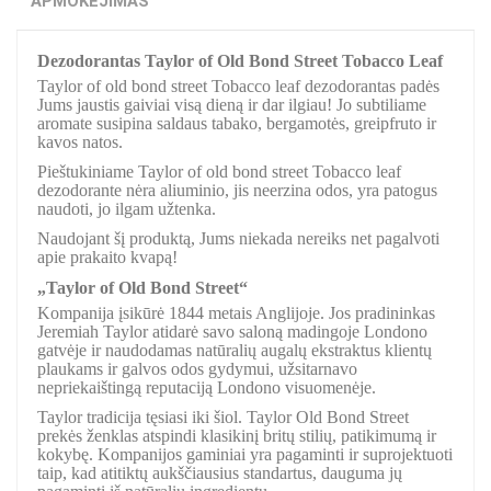
APMOKĖJIMAS
Dezodorantas Taylor of Old Bond Street Tobacco Leaf
Taylor of old bond street Tobacco leaf dezodorantas padės
Jums jaustis gaiviai visą dieną ir dar ilgiau! Jo subtiliame
aromate susipina saldaus tabako, bergamotės, greipfruto ir
kavos natos.
Pieštukiniame Taylor of old bond street Tobacco leaf
dezodorante nėra aliuminio, jis neerzina odos, yra patogus
naudoti, jo ilgam užtenka.
Naudojant šį produktą, Jums niekada nereiks net pagalvoti
apie prakaito kvapą!
„Taylor of Old Bond Street“
Kompanija įsikūrė 1844 metais Anglijoje. Jos pradininkas
Jeremiah Taylor atidarė savo saloną madingoje Londono
gatvėje ir naudodamas natūralių augalų ekstraktus klientų
plaukams ir galvos odos gydymui, užsitarnavo
nepriekaištingą reputaciją Londono visuomenėje.
Taylor tradicija tęsiasi iki šiol. Taylor Old Bond Street
prekės ženklas atspindi klasikinį britų stilių, patikimumą ir
kokybę. Kompanijos gaminiai yra pagaminti ir suprojektuoti
taip, kad atitiktų aukščiausius standartus, dauguma jų