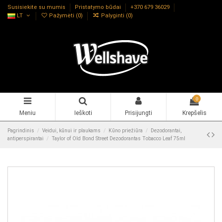
Susisiekite su mumis
Pristatymo būdai
+370 679 36029
LT
Pažymėti (
0
)
Palyginti (
0
)
0
Meniu
Ieškoti
Prisijungti
Krepšelis
Pagrindinis
Veidui, kūnui ir plaukams
Kūno priežiūra
Dezodorantai,
antiperspirantai
Taylor of Old Bond Street Dezodorantas Tobacco Leaf 75ml