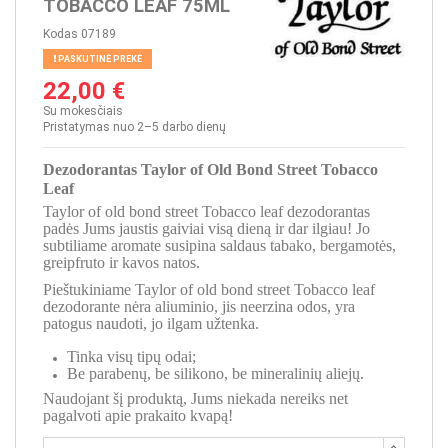
TOBACCO LEAF 75ML
Kodas
07189
PASKUTINĖ PREKĖ
22,00 €
Su mokesčiais
Pristatymas nuo 2–5 darbo dienų
Dezodorantas Taylor of Old Bond Street Tobacco
Leaf
Taylor of old bond street Tobacco leaf dezodorantas
padės Jums jaustis gaiviai visą dieną ir dar ilgiau! Jo
subtiliame aromate susipina saldaus tabako, bergamotės,
greipfruto ir kavos natos.
Pieštukiniame Taylor of old bond street Tobacco leaf
dezodorante nėra aliuminio, jis neerzina odos, yra
patogus naudoti, jo ilgam užtenka.
Tinka visų tipų odai;
Be parabenų, be silikono, be mineralinių aliejų.
Naudojant šį produktą, Jums niekada nereiks net
pagalvoti apie prakaito kvapą!