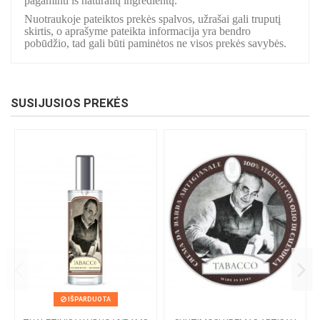
pagaminti iš natūralių ingredientų.
Nuotraukoje pateiktos prekės spalvos, užrašai gali truputį
skirtis, o aprašyme pateikta informacija yra bendro
pobūdžio, tad gali būti paminėtos ne visos prekės savybės.
SUSIJUSIOS PREKĖS
IŠPARDUOTA