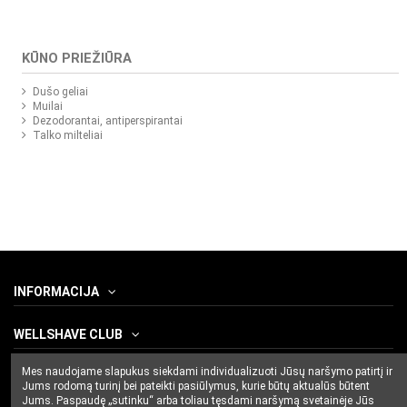
KŪNO PRIEŽIŪRA
Dušo geliai
Muilai
Dezodorantai, antiperspirantai
Talko milteliai
INFORMACIJA
WELLSHAVE CLUB
Mes naudojame slapukus siekdami individualizuoti Jūsų naršymo patirtį ir
SUSISIEKITE SU MUMIS
Jums rodomą turinį bei pateikti pasiūlymus, kurie būtų aktualūs būtent
Jums. Paspaudę „sutinku“ arba toliau tęsdami naršymą svetainėje Jūs