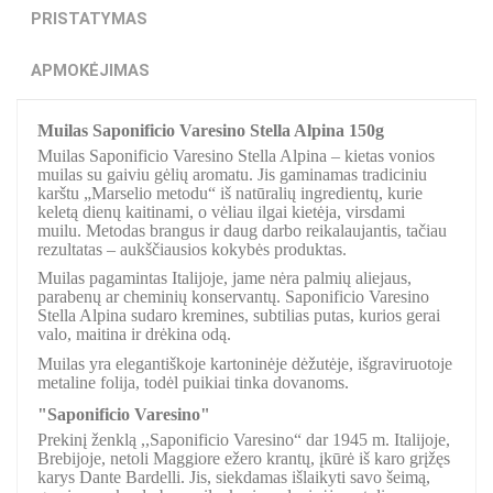
PRISTATYMAS
APMOKĖJIMAS
Muilas Saponificio Varesino Stella Alpina 150g
Muilas Saponificio Varesino Stella Alpina – kietas vonios
muilas su gaiviu gėlių aromatu. Jis gaminamas tradiciniu
karštu „Marselio metodu“ iš natūralių ingredientų, kurie
keletą dienų kaitinami, o vėliau ilgai kietėja, virsdami
muilu. Metodas brangus ir daug darbo reikalaujantis, tačiau
rezultatas – aukščiausios kokybės produktas.
Muilas pagamintas Italijoje, jame nėra palmių aliejaus,
parabenų ar cheminių konservantų. Saponificio Varesino
Stella Alpina sudaro kremines, subtilias putas, kurios gerai
valo, maitina ir drėkina odą.
Muilas yra elegantiškoje kartoninėje dėžutėje, išgraviruotoje
metaline folija, todėl puikiai tinka dovanoms.
"Saponificio Varesino"
Prekinį ženklą ,,Saponificio Varesino“ dar 1945 m. Italijoje,
Brebijoje, netoli Maggiore ežero krantų, įkūrė iš karo grįžęs
karys Dante Bardelli. Jis, siekdamas išlaikyti savo šeimą,