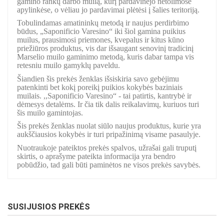
gamino rankų darbo muilą, kurį pardavinėjo netolimose
apylinkėse, o vėliau jo pardavimai plėtėsi į šalies teritoriją.
Tobulindamas amatininkų metodą ir naujus perdirbimo
būdus, „Saponificio Varesino“ iki šiol gamina puikius
muilus, prausimosi priemones, kvepalus ir kitus kūno
priežiūros produktus, vis dar išsaugant senovinį tradicinį
Marselio muilo gaminimo metodą, kuris dabar tampa vis
retesniu muilo gamyklų paveldu.
Šiandien šis prekės ženklas išsiskiria savo gebėjimu
patenkinti bet kokį poreikį puikios kokybės baziniais
muilais. ,,Saponificio Varesino“ - tai patirtis, kantrybė ir
dėmesys detalėms. Ir čia tik dalis reikalavimų, kuriuos turi
šis muilo gamintojas.
Šis prekės ženklas nuolat siūlo naujus produktus, kurie yra
aukščiausios kokybės ir turi pripažinimą visame pasaulyje.
Nuotraukoje pateiktos prekės spalvos, užrašai gali truputį
skirtis, o aprašyme pateikta informacija yra bendro
pobūdžio, tad gali būti paminėtos ne visos prekės savybės.
SUSIJUSIOS PREKĖS