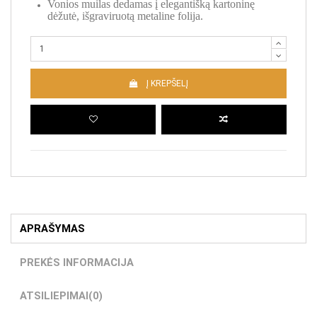
Vonios muilas dedamas į elegantišką kartoninę
dėžutė, išgraviruotą metaline folija.
Į KREPŠELĮ
APRAŠYMAS
PREKĖS INFORMACIJA
ATSILIEPIMAI
(0)