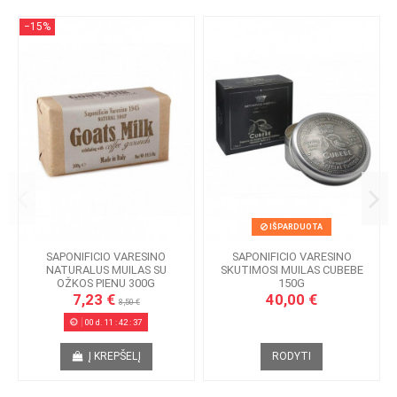
−15%
IŠPARDUOTA
SAPONIFICIO VARESINO
SAPONIFICIO VARESINO
NATURALUS MUILAS SU
SKUTIMOSI MUILAS CUBEBE
OŽKOS PIENU 300G
150G
7,23 €
40,00 €
8,50 €
00
d.
11
:
42
:
37
Į KREPŠELĮ
RODYTI