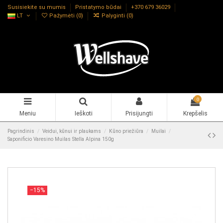
Susisiekite su mumis
Pristatymo būdai
+370 679 36029
LT
Pažymėti (
0
)
Palyginti (
0
)
0
Meniu
Ieškoti
Prisijungti
Krepšelis
Pagrindinis
Veidui, kūnui ir plaukams
Kūno priežiūra
Muilai
Saponificio Varesino Muilas Stella Alpina 150g
−15%