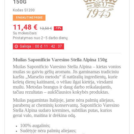
150G
Kodas
S1200
PASKUTINĖ PREKĖ
11,48 €
13,50 €
-15%
Su mokesčiais
Pristatymas nuo 2–5 darbo dienų
Galioja
00
d.
11
:
42
:
37
Muilas Saponificio Varesino Stella Alpina 150g
Muilas Saponificio Varesino Stella Alpina – kietas vonios
muilas su gaiviu gėlių aromatu. Jis gaminamas tradiciniu
karštu „Marselio metodu“ iš natūralių ingredientų, kurie
keletą dienų kaitinami, o vėliau ilgai kietėja, virsdami
muilu. Metodas brangus ir daug darbo reikalaujantis,
tačiau rezultatas – aukščiausios kokybės produktas.
Muilas pagamintas Italijoje, jame nėra palmių aliejaus,
parabenų ar cheminių konservantų. Saponificio Varesino
Stella Alpina sudaro kremines, subtilias putas, kurios
gerai valo, maitina ir drėkina odą.
100% augalinis;
Sudėtyje nėra palmių aliejaus;