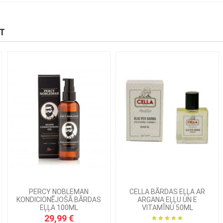
KT
PERCY NOBLEMAN
CELLA BĀRDAS EĻĻA AR
KONDICIONĒJOŠĀ BĀRDAS
ARGANA EĻĻU UN E
EĻĻA 100ML
VITAMĪNU 50ML
29,99 €