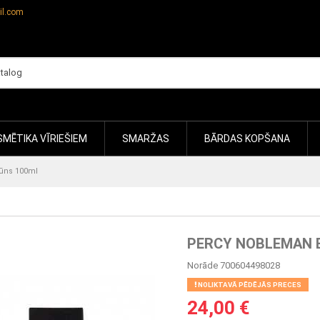
il.com
MĒTIKA VĪRIEŠIEM
SMARŽAS
BĀRDAS KOPŠANA
ūns 100ml
PERCY NOBLEMAN 
Norāde
700604498028
NOLIKTAVĀ PĒDĒJĀS PRECES
24,00 €