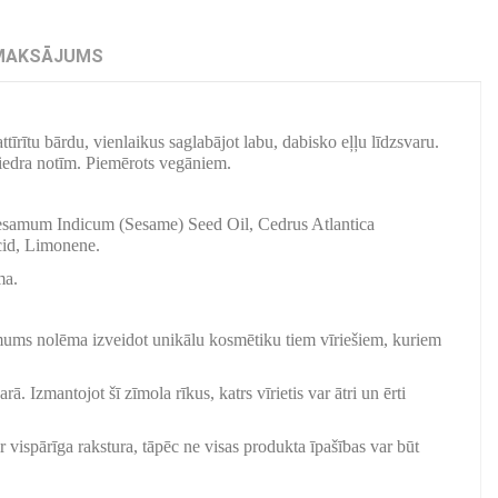
MAKSĀJUMS
īrītu bārdu, vienlaikus saglabājot labu, dabisko eļļu līdzsvaru.
ciedra notīm. Piemērots vegāniem.
Sesamum Indicum (Sesame) Seed Oil, Cedrus Atlantica
cid, Limonene.
ma.
ēmums nolēma izveidot unikālu kosmētiku tiem vīriešiem, kuriem
 Izmantojot šī zīmola rīkus, katrs vīrietis var ātri un ērti
r vispārīga rakstura, tāpēc ne visas produkta īpašības var būt