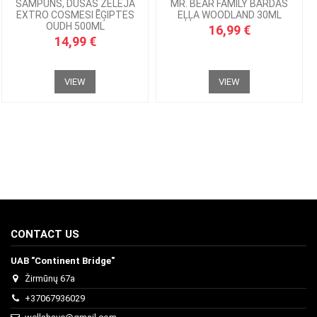
ŠAMPŪNS, DUŠAS ŽELEJA
MR. BEAR FAMILY BĀRDAS
EXTRO COSMESI ĒĢIPTES
EĻĻA WOODLAND 30ML
OUDH 500ML
16,99 €
14,99 €
VIEW
VIEW
CONTACT US
UAB "Continent Bridge"
Žirmūnų 67a
+37067936029