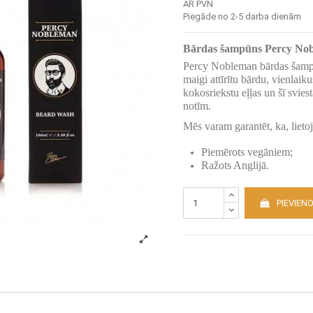
AR PVN
Piegāde no 2-5 darba dienām
Bārdas šampūns Percy No
Percy Nobleman bārdas šampūn
maigi attīrītu bārdu, vienlaik
kokosriekstu eļļas un šī svie
notīm.
Mēs varam garantēt, ka, lieto
Piemērots vegāniem;
Ražots Anglijā.
PIEVIEN