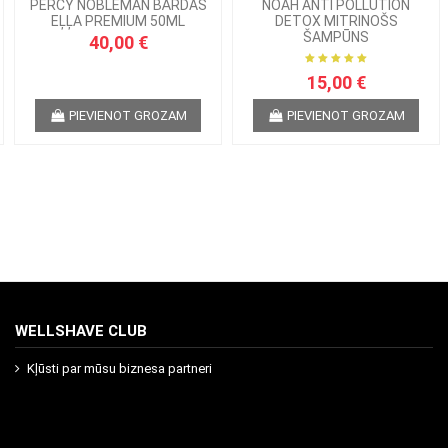
PERCY NOBLEMAN BĀRDAS
NOAH ANTI POLLUTION
EĻĻA PREMIUM 50ML
DETOX MITRINOŠS
ŠAMPŪNS
40,00 €
15,00 €
PIEVIENOT GROZAM
PIEVIENOT GROZAM
WELLSHAVE CLUB
Kļūsti par mūsu biznesa partneri