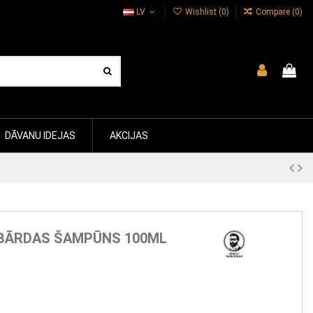
LV
Wishlist (
0
)
Compare (
0
)
DĀVANU IDEJAS
AKCIJAS
BĀRDAS ŠAMPŪNS 100ML