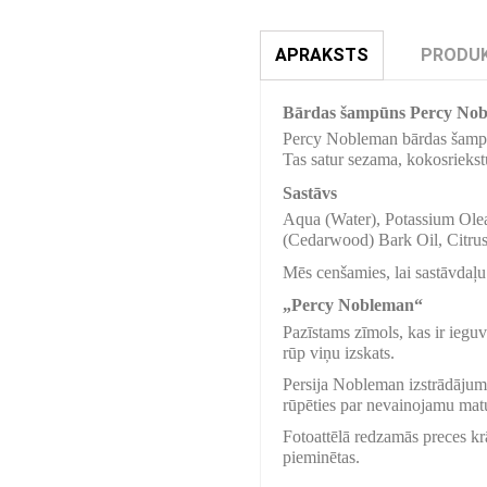
APRAKSTS
PRODUK
Bārdas šampūns Percy No
Percy Nobleman bārdas šampūns 
Tas satur sezama, kokosriekst
Sastāvs
Aqua (Water), Potassium Olea
(Cedarwood) Bark Oil, Citrus 
Mēs cenšamies, lai sastāvdaļu 
„Percy Nobleman“
Pazīstams zīmols, kas ir iegu
rūp viņu izskats.
Persija Nobleman izstrādājumos
rūpēties par nevainojamu mat
Fotoattēlā redzamās preces krā
pieminētas.