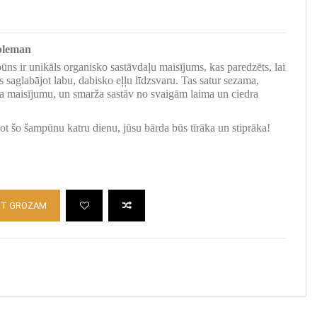
bleman
s ir unikāls organisko sastāvdaļu maisījums, kas paredzēts, lai
us saglabājot labu, dabisko eļļu līdzsvaru. Tas satur sezama,
sta maisījumu, un smarža sastāv no svaigām laima un ciedra
jot šo šampūnu katru dienu, jūsu bārda būs tīrāka un stiprāka!
OT GROZAM