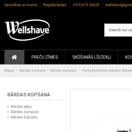
Sazināties ar mums
Piegāde budas
+370 679 36029
wellshave@gma
PREČU ZĪMES
SKŪŠANĀS LĪDZEKĻI
KOS
Mājas
Bārdas kopšana
Bārdas šampūni
Percy Nobleman Bārdas Šamp
BĀRDAS KOPŠANA
Bārdas eļļas
Bārdas šampūni
Bārdas balzami