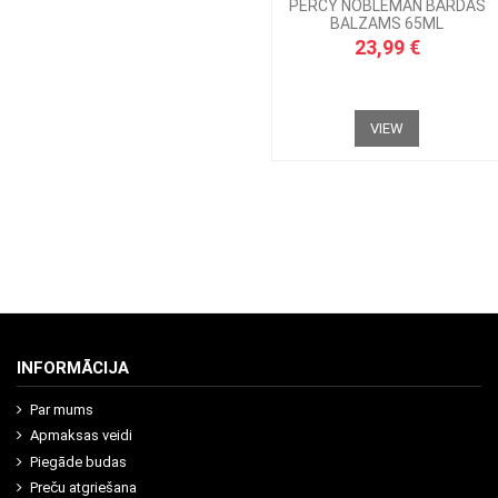
PERCY NOBLEMAN BĀRDAS
BALZAMS 65ML
23,99 €
VIEW
INFORMĀCIJA
Par mums
Apmaksas veidi
Piegāde budas
Preču atgriešana