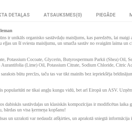
TA DETAĻAS
ATSAUKSMES
(0)
PIEGĀDE
bleman
ir unikāls organisko sastāvdaļu maisījums, kas paredzēts, lai maigi att
u eļļas un šī sviesta maisījumu, un smarža sastāv no svaigām laima un 
te, Potassium Cocoate, Glycerin, Butyrospermum Parkii (Shea) Oil, 
Aurantifolia (Lime) Oil, Potassium Citrate, Sodium Chloride, Citric A
saraksts būtu precīzs, taču tas var tikt mainīts bez iepriekšēja brīdināju
vis popularitāti ne tikai angļu kungu vidū, bet arī Eiropā un ASV. Uzņ
 dabiskās sastāvdaļas un klasiskās kompozīcijas ir modificētas laika garā.
u, bārdas un visa ķermeņa kopšanu!
sas un uzraksti var nedaudz atšķirties, un aprakstā sniegtā informācija i