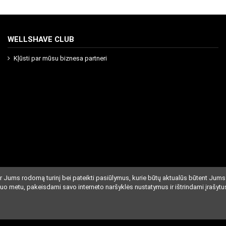
WELLSHAVE CLUB
Kļūsti par mūsu biznesa partneri
r Jums rodomą turinį bei pateikti pasiūlymus, kurie būtų aktualūs būtent Jums
iuo metu, pakeisdami savo interneto naršyklės nustatymus ir ištrindami įrašytu