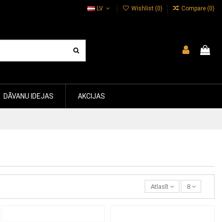
LV
Wishlist (
0
)
Compare (
0
)
DĀVANU IDEJAS
AKCIJAS
Atlasīt
8