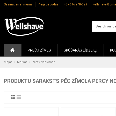
Sazināties ar mums
Piegāde budas
+370 679 36029
wellshave@gma
PREČU ZĪMES
SKŪŠANĀS LĪDZEKĻI
KOS
Mājas
Markas
Percy Nobleman
PRODUKTU SARAKSTS PĒC ZĪMOLA PERCY N