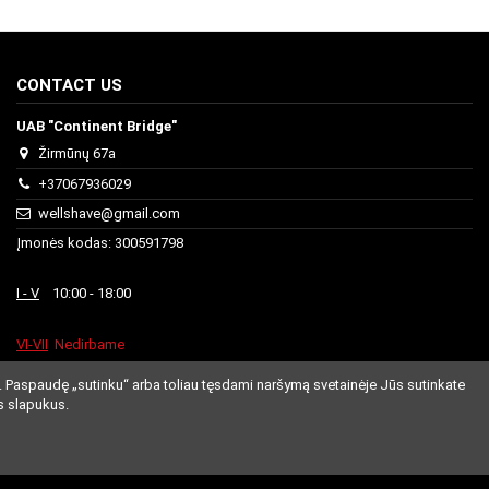
CONTACT US
UAB "Continent Bridge"
Žirmūnų 67a
+37067936029
wellshave@gmail.com
Įmonės kodas: 300591798
I - V
10:00 - 18:00
VI-VII
Nedirbame
. Paspaudę „sutinku“ arba toliau tęsdami naršymą svetainėje Jūs sutinkate
s slapukus.