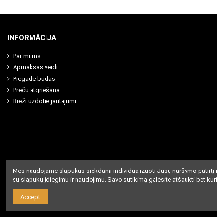
INFORMĀCIJA
Par mums
Apmaksas veidi
Piegāde budas
Preču atgriešana
Bieži uzdotie jautājumi
Mes naudojame slapukus siekdami individualizuoti Jūsų naršymo patirtį i
su slapukų įdiegimu ir naudojimu. Savo sutikimą galėsite atšaukti bet kur
Accept