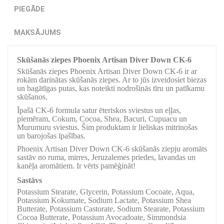
PIEGĀDE
MAKSĀJUMS
Skūšanās ziepes Phoenix Artisan Diver Down CK-6
Skūšanās ziepes Phoenix Artisan Diver Down CK-6 ir ar
rokām darinātas skūšanās ziepes. Ar to jūs izveidosiet biezas
un bagātīgas putas, kas noteikti nodrošinās tīru un patīkamu
skūšanos.
Īpašā CK-6 formula satur ēteriskos sviestus un eļļas,
piemēram, Cokum, Cocoa, Shea, Bacuri, Cupuacu un
Murumuru sviestus. Šim produktam ir lieliskas mitrinošas
un barojošas īpašības.
Phoenix Artisan Diver Down CK-6 skūšanās ziepju aromāts
sastāv no ruma, mirres, Jeruzalemes priedes, lavandas un
kanēļa aromātiem. Ir vērts pamēģināt!
Sastāvs
Potassium Stearate, Glycerin, Potassium Cocoate, Aqua,
Potassium Kokumate, Sodium Lactate, Potassium Shea
Butterate, Potassium Castorate, Sodium Stearate, Potassium
Cocoa Butterate, Potassium Avocadoate, Simmondsia