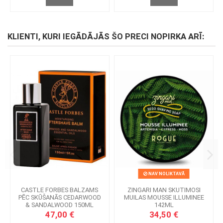
KLIENTI, KURI IEGĀDĀJĀS ŠO PRECI NOPIRKA ARĪ:
NAV NOLIKTAVĀ
CASTLE FORBES BALZAMS
ZINGARI MAN SKUTIMOSI
PĒC SKŪŠANĀS CEDARWOOD
MUILAS MOUSSE ILLUMINEE
& SANDALWOOD 150ML
142ML
47,00 €
34,50 €