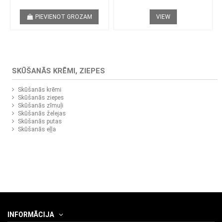
PIEVIENOT GROZAM
VIEW
SKŪŠANĀS KRĒMI, ZIEPES
Skūšanās krēmi
Skūšanās ziepes
Skūšanās zīmuļi
Skūšanās želejas
Skūšanās putas
Skūšanās eļļa
INFORMĀCIJA