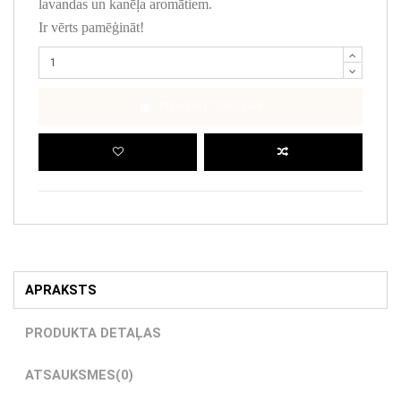
lavandas un kanēļa aromātiem.
Ir vērts pamēģināt!
PIEVIENOT GROZAM
APRAKSTS
PRODUKTA DETAĻAS
ATSAUKSMES
(0)