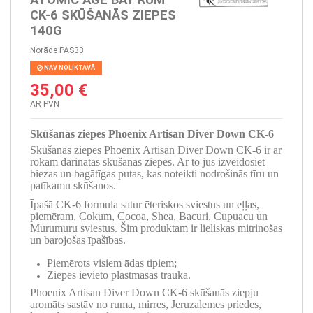
CK-6 SKŪŠANĀS ZIEPES
140G
Norāde
PAS33
NAV NOLIKTAVĀ
35,00 €
AR PVN
Skūšanās ziepes Phoenix Artisan Diver Down CK-6
Skūšanās ziepes Phoenix Artisan Diver Down CK-6 ir ar
rokām darinātas skūšanās ziepes. Ar to jūs izveidosiet
biezas un bagātīgas putas, kas noteikti nodrošinās tīru un
patīkamu skūšanos.
Īpašā CK-6 formula satur ēteriskos sviestus un eļļas,
piemēram, Cokum, Cocoa, Shea, Bacuri, Cupuacu un
Murumuru sviestus. Šim produktam ir lieliskas mitrinošas
un barojošas īpašības.
Piemērots visiem ādas tipiem;
Ziepes ievieto plastmasas traukā.
Phoenix Artisan Diver Down CK-6 skūšanās ziepju
aromāts sastāv no ruma, mirres, Jeruzalemes priedes,