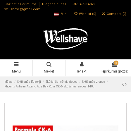
Sazināties ar mums
Piegāde budas
+370 679 36029
wellshave@gmail.com
LV
Wishlist (
0
)
Compare (
0
)
0
Menu
Meklēt
Ienākt
Iepirkumu grozs:
Mājas
Skūšanās līdzekļi
Skūšanās krēmi, ziepes
Skūšanās ziepes
Phoenix Artisan Atomic Age Bay Rum CK-6 skūšanās ziepes 140g