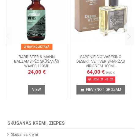
NAV NOLIKTAVĀ
BARRISTER & MANN
SAPONIFICIO VARESINO
BALZAMS PĒC SKŪŠANĀS
DESERT VETIVER SMARŽAS
WAVES 110ML
VĪRIEŠIEM 100ML
24,00 €
64,00 €
80,00 €
02
d.
21
:
42
:
20
VIEW
PIEVIENOT GROZAM
SKŪŠANĀS KRĒMI, ZIEPES
Skūšanās krēmi