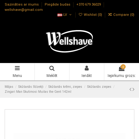
Sazināties ar mums
Piegāde budas
+370 679 36029
wellshave@gmail.com
LV
Wishlist (
0
)
Compare (
0
)
0
Menu
Meklēt
Ienākt
Iepirkumu grozs:
Mājas
Skūšanās līdzekļi
Skūšanās krēmi, ziepes
Skūšanās ziepes
Zingari Man Skutimosi Muilas the Gent 142ml