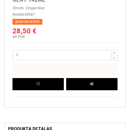
Zīmols:
Zingari Man
Norāde
85587
NAV NOLIKTAVĀ
28,50 €
AR PVN
PIEVIENOT GROZAM
PRODUKTA DETAĻAS