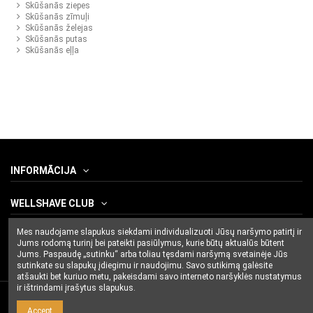
Skūšanās ziepes
Skūšanās zīmuļi
Skūšanās želejas
Skūšanās putas
Skūšanās eļļa
INFORMĀCIJA
WELLSHAVE CLUB
Mes naudojame slapukus siekdami individualizuoti Jūsų naršymo patirtį ir
CONTACT US
Jums rodomą turinį bei pateikti pasiūlymus, kurie būtų aktualūs būtent
Jums. Paspaudę „sutinku“ arba toliau tęsdami naršymą svetainėje Jūs
sutinkate su slapukų įdiegimu ir naudojimu. Savo sutikimą galėsite
atšaukti bet kuriuo metu, pakeisdami savo interneto naršyklės nustatymus
ir ištrindami įrašytus slapukus.
Accept