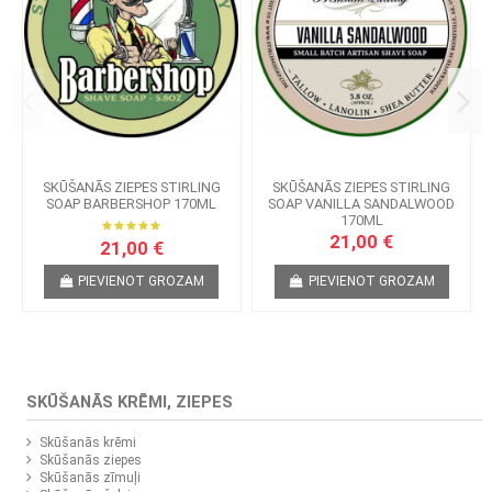
SKŪŠANĀS ZIEPES STIRLING
SKŪŠANĀS ZIEPES STIRLING
SOAP BARBERSHOP 170ML
SOAP VANILLA SANDALWOOD
170ML
21,00 €
21,00 €
PIEVIENOT GROZAM
PIEVIENOT GROZAM
SKŪŠANĀS KRĒMI, ZIEPES
Skūšanās krēmi
Skūšanās ziepes
Skūšanās zīmuļi