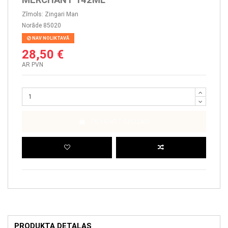
Zīmols:
Zingari Man
Norāde
85020
NAV NOLIKTAVĀ
28,50 €
AR PVN
PIEVIENOT GROZAM
PRODUKTA DETAĻAS