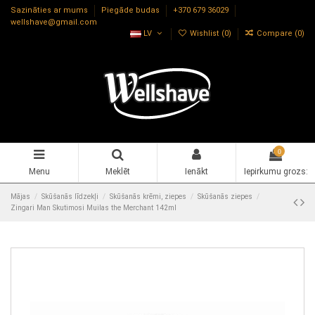
Sazināties ar mums
Piegāde budas
+370 679 36029
wellshave@gmail.com
LV
Wishlist (
0
)
Compare (
0
)
0
Menu
Meklēt
Ienākt
Iepirkumu grozs:
Mājas
Skūšanās līdzekļi
Skūšanās krēmi, ziepes
Skūšanās ziepes
Zingari Man Skutimosi Muilas the Merchant 142ml