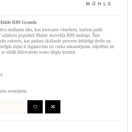
 Mühle R89 Grande
īvs skūšanās rīks, kas ieteicams vīriešiem, kuriem patīk
 ir uzlabots populārā Muhle skuvekļa R89 analogs. Šim
nāts rokturis, kas padara skūšanās procesu ārkārtīgi drošu un
urīgās daļas ir izgatavotas no cinka sakausējuma, niķelētas un
ar ideāli līdzsvarotu svaru slēgtu ķemmi.
;
m;
zienu asmeņiem.
OT GROZAM