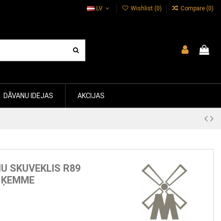
LV
Wishlist (
0
)
Compare (
0
)
DĀVANU IDEJAS
AKCIJAS
U SKUVEKLIS R89
 ĶEMME