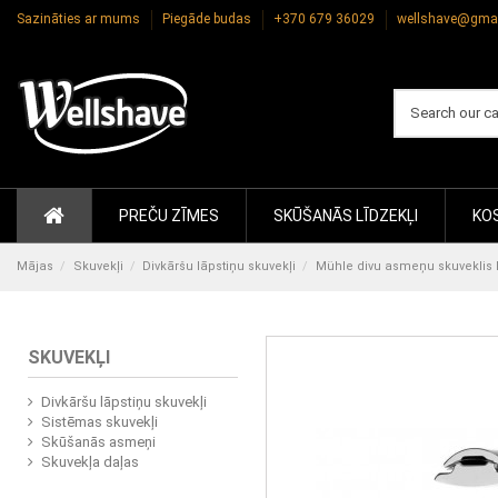
Sazināties ar mums
Piegāde budas
+370 679 36029
wellshave@gma
PREČU ZĪMES
SKŪŠANĀS LĪDZEKĻI
KOS
Mājas
Skuvekļi
Divkāršu lāpstiņu skuvekļi
Mühle divu asmeņu skuveklis
SKUVEKĻI
Divkāršu lāpstiņu skuvekļi
Sistēmas skuvekļi
Skūšanās asmeņi
Skuvekļa daļas