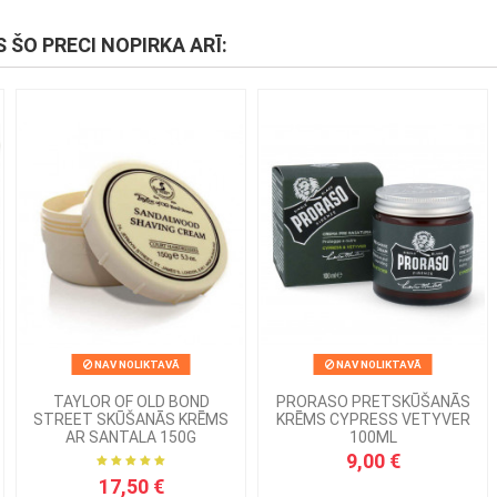
S ŠO PRECI NOPIRKA ARĪ:
NAV NOLIKTAVĀ
NAV NOLIKTAVĀ
TAYLOR OF OLD BOND
PRORASO PRETSKŪŠANĀS
STREET SKŪŠANĀS KRĒMS
KRĒMS CYPRESS VETYVER
AR SANTALA 150G
100ML
9,00 €
17,50 €