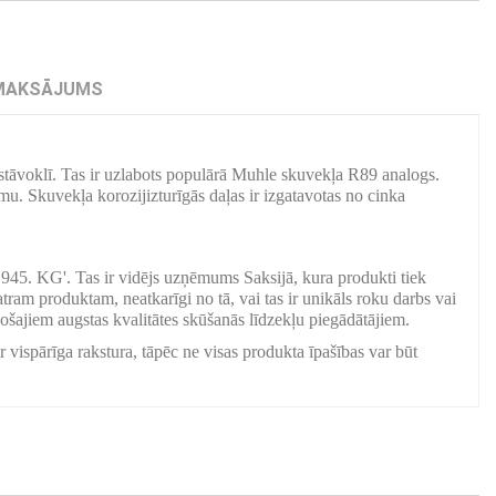
MAKSĀJUMS
 stāvoklī. Tas ir uzlabots populārā Muhle skuvekļa R89 analogs.
mu. Skuvekļa korozijizturīgās daļas ir izgatavotas no cinka
45. KG'. Tas ir vidējs uzņēmums Saksijā, kura produkti tiek
ram produktam, neatkarīgi no tā, vai tas ir unikāls roku darbs vai
ošajiem augstas kvalitātes skūšanās līdzekļu piegādātājiem.
r vispārīga rakstura, tāpēc ne visas produkta īpašības var būt