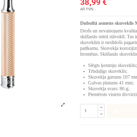
38,99 €
AR PVN
Dubultā asmens skuveklis
Drošs un nevainojams kvalitat
skūšanās mitrā stāvoklī. Tas
skuveklim ir neslīdošs pagari
patīkamu. Skuvekļa korozijizt
hromētas. Skūšanās skuveklis 
Slēgts ķemmju skuveklis
Trīsdaļīgs skuveklis;
Skuvekļa garums 107 m
Galvas platums 41 mm;
Skuvekļa svars: 80 g;
Piemērots visiem divvir
PIEVIEN