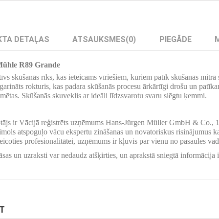
TA DETAĻAS
ATSAUKSMES
(0)
PIEGĀDE
 Mühle R89 Grande
īvs skūšanās rīks, kas ieteicams vīriešiem, kuriem patīk skūšanās mitrā
arināts rokturis, kas padara skūšanās procesu ārkārtīgi drošu un patīka
mētas. Skūšanās skuveklis ar ideāli līdzsvarotu svaru slēgtu ķemmi.
otājs ir Vācijā reģistrēts uzņēmums Hans-Jürgen Müller GmbH & Co., 19
zīmols atspoguļo vācu ekspertu zināšanas un novatoriskus risinājumus kat
eicoties profesionalitātei, uzņēmums ir kļuvis par vienu no pasaules vad
sas un uzraksti var nedaudz atšķirties, un aprakstā sniegtā informācija i
KT