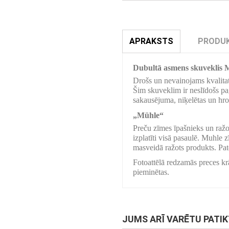
APRAKSTS
PRODUK
Dubultā asmens skuveklis
Drošs un nevainojams kvalitat
Šim skuveklim ir neslīdošs pag
sakausējuma, niķelētas un hro
„Mühle“
Preču zīmes īpašnieks un raž
izplatīti visā pasaulē. Muhle 
masveidā ražots produkts. Pat
Fotoattēlā redzamās preces krā
pieminētas.
JUMS ARĪ VARĒTU PATI