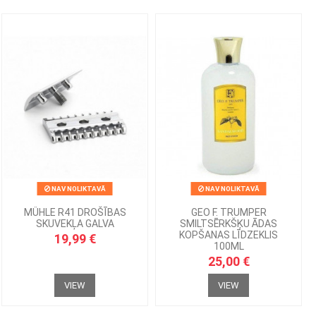
NAV NOLIKTAVĀ
NAV NOLIKTAVĀ
MÜHLE R41 DROŠĪBAS
GEO F. TRUMPER
SKUVEKĻA GALVA
SMILTSĒRKŠĶU ĀDAS
KOPŠANAS LĪDZEKLIS
19,99 €
100ML
25,00 €
VIEW
VIEW