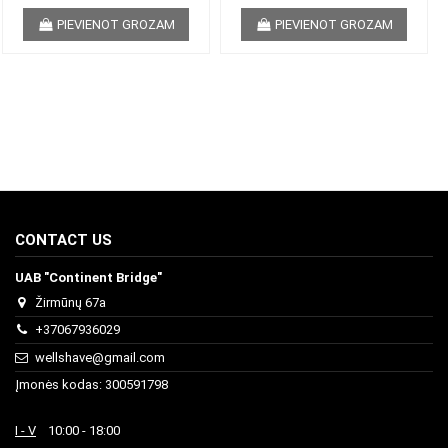
PIEVIENOT GROZAM
PIEVIENOT GROZAM
CONTACT US
UAB "Continent Bridge"
Žirmūnų 67a
+37067936029
wellshave@gmail.com
Įmonės kodas: 300591798
I - V
10:00 - 18:00