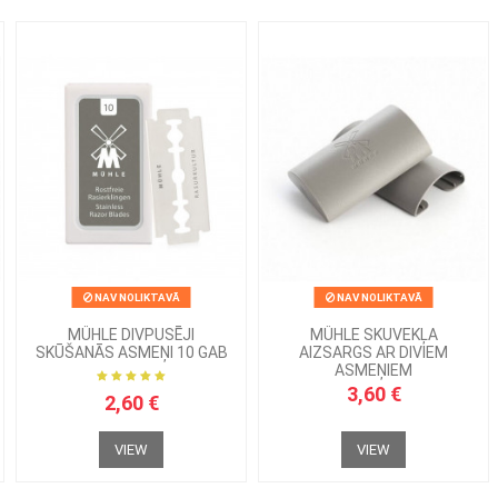
NAV NOLIKTAVĀ
NAV NOLIKTAVĀ
MÜHLE DIVPUSĒJI
MÜHLE SKUVEKĻA
SKŪŠANĀS ASMEŅI 10 GAB
AIZSARGS AR DIVIEM
ASMEŅIEM
3,60 €
2,60 €
VIEW
VIEW