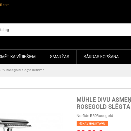
il.com
MĒTIKA VĪRIEŠIEM
SMARŽAS
BĀRDAS KOPŠANA
 R89 Rosegold slēgta ķemme
MÜHLE DIVU ASMEŅ
ROSEGOLD SLĒGTA
Norāde
R89Rosegold
NAV NOLIKTAVĀ